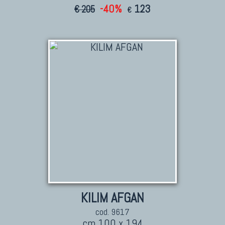
-40%
123
€ 205
€
KILIM AFGAN
cod. 9617
cm 100 x 194