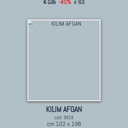
-40%
63
€ 105
€
KILIM
Kilim Vecchi E Antichi
Kilim Nuovi
Nuovissimi Kilim India
Arazzi E Ricami
TAPPETI PER ARREDAMENTO
Tappeti Turchi Vecchi E Nuovi
Tappeti Turcomanni Vecchi E Nuovi
Tappeti Ghazni
Tappeti Beluci
KILIM AFGAN
Tappeti Dal Mondo
cod. 9618
cm 102 x 198