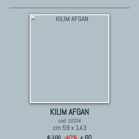
TAPPETI PERSIANI
Tappeti Persiani Antichi
Tappeti Persiani Vecchi
Tappeti Persiani Nuovi
Tappeti Persiani Moderni
TAPPETI CLASSICI
Collezione Hyderabad
Collezione Peshawar
Collezione Agra
KILIM AFGAN
Collezione Zigler
cod. 10334
cm 59 x 143
-40%
60
€ 100
€