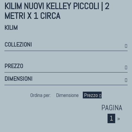
Himalayan
KILIM NUOVI
KELLEY PICCOLI | 2
Bhadohi Moderni
METRI X 1 CIRCA
Kala Laie
Reloaded
KILIM
Tappeti Moderni Collezione Morandi
COLLEZIONI
TAPPETI DI DESIGN D'ARTE
PREZZO
Marco Nereo Rotelli
DIMENSIONI
Daniela Marchetti
Chuk Palu
Ordina per:
Dimensione
Prezzo
Giorgio Palù
Fabio Morandi
Vito Catalano
1
»