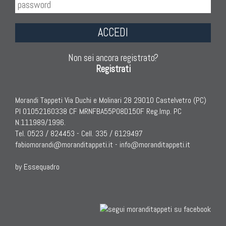
ACCEDI
Non sei ancora registrato?
Registrati
Morandi Tappeti Via Duchi e Molinari 28 29010 Castelvetro (PC)
PI 01052160338 CF MRNFBA55P08D150F Reg.Imp. PC
N.111989/1996.
Tel. 0523 / 824453 - Cell. 335 / 6129497
fabiomorandi@moranditappeti.it
-
info@moranditappeti.it
by Essequadro