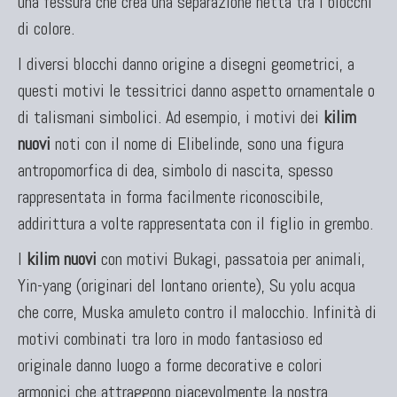
una fessura che crea una separazione netta tra i blocchi
di colore.
I diversi blocchi danno origine a disegni geometrici, a
questi motivi le tessitrici danno aspetto ornamentale o
di talismani simbolici. Ad esempio, i motivi dei
kilim
nuovi
noti con il nome di Elibelinde, sono una figura
antropomorfica di dea, simbolo di nascita, spesso
rappresentata in forma facilmente riconoscibile,
addirittura a volte rappresentata con il figlio in grembo.
I
kilim nuovi
con motivi Bukagi, passatoia per animali,
Yin-yang (originari del lontano oriente), Su yolu acqua
che corre, Muska amuleto contro il malocchio. Infinità di
motivi combinati tra loro in modo fantasioso ed
originale danno luogo a forme decorative e colori
armonici che attraggono piacevolmente la nostra