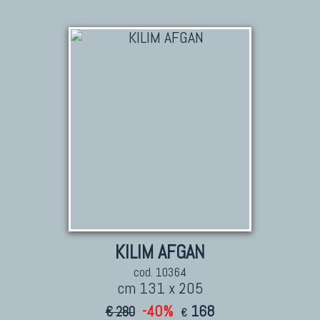
KILIM
Kilim Vecchi E Antichi
Kilim Nuovi
Nuovissimi Kilim India
Arazzi E Ricami
TAPPETI PER ARREDAMENTO
Tappeti Turchi Vecchi E Nuovi
Tappeti Turcomanni Vecchi E Nuovi
Tappeti Ghazni
Tappeti Beluci
KILIM AFGAN
Tappeti Dal Mondo
cod. 10364
cm 131 x 205
-40%
168
€ 280
€