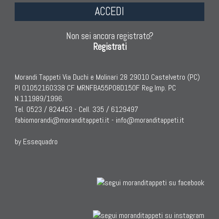
ACCEDI
Non sei ancora registrato?
Registrati
Morandi Tappeti Via Duchi e Molinari 28 29010 Castelvetro (PC)
PI 01052160338 CF MRNFBA55P08D150F Reg.Imp. PC
N.111989/1996.
Tel. 0523 / 824453 - Cell. 335 / 6129497
fabiomorandi@moranditappeti.it
-
info@moranditappeti.it
by Essequadro