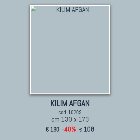
TAPPETI PERSIANI
Tappeti Persiani Antichi
Tappeti Persiani Vecchi
Tappeti Persiani Nuovi
Tappeti Persiani Moderni
TAPPETI CLASSICI
Collezione Hyderabad
Collezione Peshawar
Collezione Agra
KILIM AFGAN
Collezione Zigler
cod. 10209
cm 130 x 173
-40%
108
€ 180
€