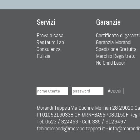
Servizi
Garanzie
Prova a casa
Certificato di garanz
Restauro Lab
Garanzia Morandi
Consulenza
Spedizione Gratuita
Pulizia
Marchio Registrato
No Child Labor
Accedi
|
Morandi Tappeti Via Duchi e Molinari 28 29010 C
PI 01052160338 CF MRNFBA55P08D150F Reg.I
Tel. 0523 / 824453 - Cell. 335 / 6129497
fabiomorandi@moranditappeti.it
-
info@morandit