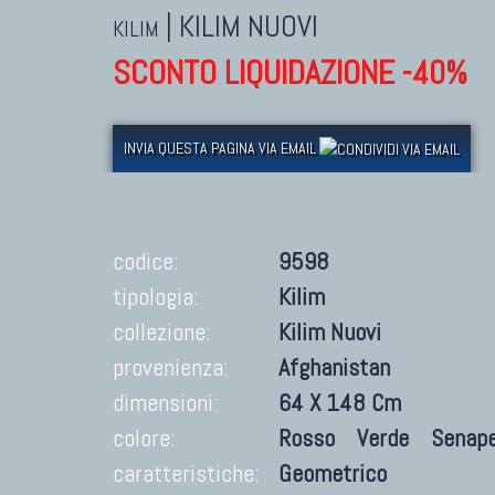
|
KILIM NUOVI
KILIM
SCONTO LIQUIDAZIONE -40%
INVIA QUESTA PAGINA VIA EMAIL
codice:
9598
tipologia:
Kilim
collezione:
Kilim Nuovi
provenienza:
Afghanistan
dimensioni:
64 X 148 Cm
colore:
Rosso
Verde
Senap
caratteristiche:
Geometrico