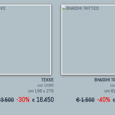
TEKKE
BHADOHI TR
cod. 10383
co
cm 196 x 276
cm 81
-30%
16.450
-40%
23.500
€ 1.500
€