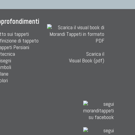
pprofondimenti
tto sui tappeti
finizione di tappeto
Tappeti Persiani
 tecnica
Scarica il
isegni
Visual Book (pdf)
imboli
 lane
olori