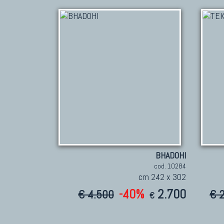
BHADOHI
cod. 10284
cm 242 x 302
-40%
2.700
€ 4.500
€ 
€