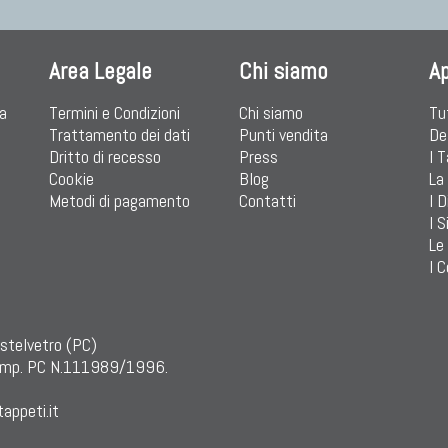
Area Legale
Chi siamo
A
ia
Termini e Condizioni
Chi siamo
Tu
Trattamento dei dati
Punti vendita
De
Dritto di recesso
Press
I 
Cookie
Blog
La
Metodi di pagamento
Contatti
I D
I S
Le
I C
astelvetro (PC)
mp. PC N.111989/1996.
appeti.it