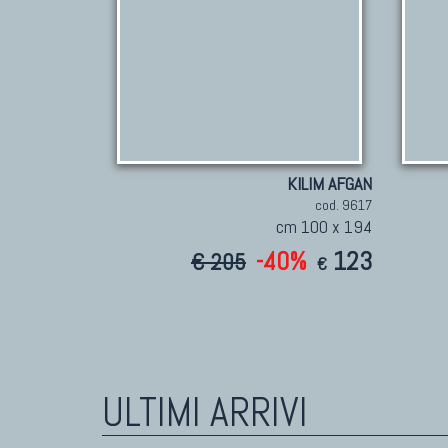
KILIM AFGAN
cod. 9617
cm 100 x 194
-40%
123
€ 205
€
ULTIMI ARRIVI