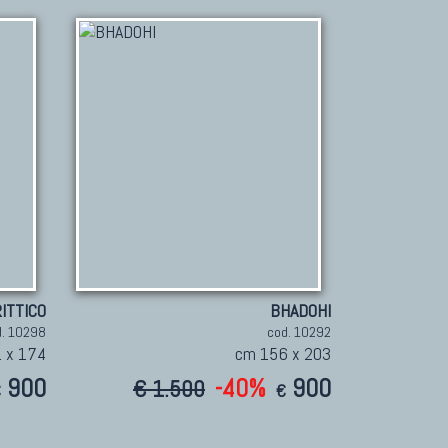
ITTICO
BHADOHI
d. 10298
cod. 10292
 x 174
cm 156 x 203
900
-40%
900
€ 1.500
€
€