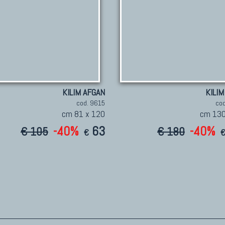
KILIM AFGAN
KILIM
cod. 9615
co
cm 81 x 120
cm 130
-40%
63
-40%
€ 105
€ 180
€