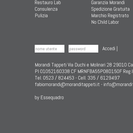
Restauro Lab
Garanzia Morandi
Consulenza
Spedizione Gratuita
Pulizia
Marchio Registrato
No Child Labor
Accedi
|
Morandi Tappeti Via Duchi e Molinari 28 29010 C
PI 01052160338 CF MRNFBA55P08D150F Reg.I
Tel. 0523 / 824453 - Cell. 335 / 6129497
fabiomorandi@moranditappeti.it
-
info@morandit
by Essequadro