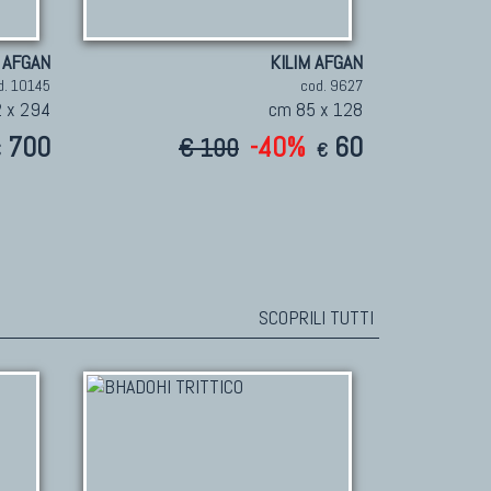
 AFGAN
KILIM AFGAN
d. 10145
cod. 9627
 x 294
cm 85 x 128
700
-40%
60
€ 100
€
€
SCOPRILI TUTTI