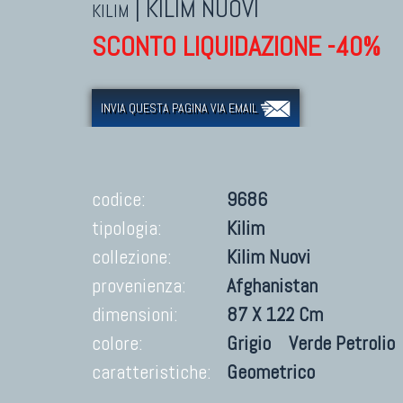
|
KILIM NUOVI
KILIM
SCONTO LIQUIDAZIONE -40%
INVIA QUESTA PAGINA VIA EMAIL
codice:
9686
tipologia:
Kilim
collezione:
Kilim Nuovi
provenienza:
Afghanistan
dimensioni:
87 X 122 Cm
colore:
Grigio
Verde Petrolio
caratteristiche:
Geometrico