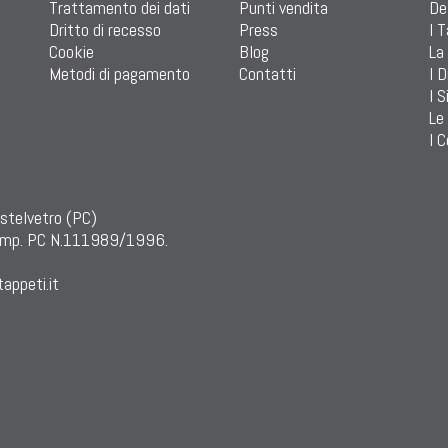
Trattamento dei dati
Punti vendita
De
Dritto di recesso
Press
I 
Cookie
Blog
La
Metodi di pagamento
Contatti
I D
I S
Le
I C
astelvetro (PC)
mp. PC N.111989/1996.
appeti.it