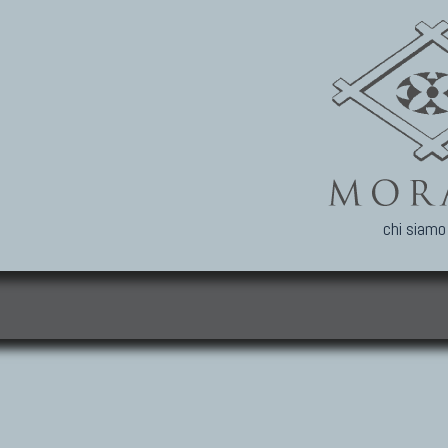
chi siamo
i