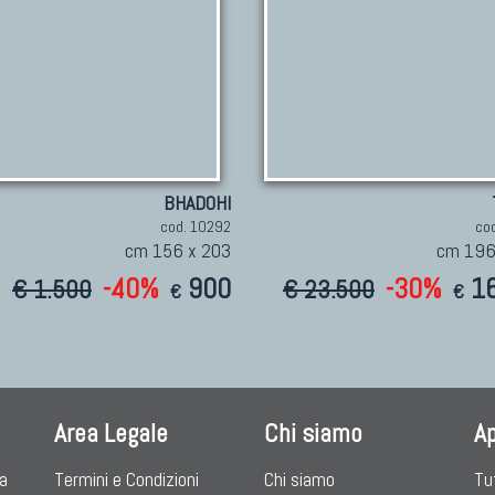
BHADOHI
cod. 10292
co
cm 156 x 203
cm 196
-40%
900
-30%
1
€ 1.500
€ 23.500
€
€
Area Legale
Chi siamo
A
ia
Termini e Condizioni
Chi siamo
Tu