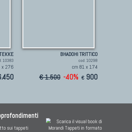
TEKKE
BHADOHI TRITTICO
d. 10383
cod. 10298
 x 276
cm 81 x 174
6.450
-40%
900
€ 1.500
€
pprofondimenti
tto sui tappeti