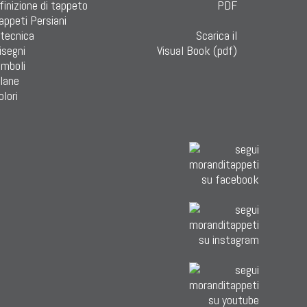
finizione di tappeto
Tappeti Persiani
 tecnica
Scarica il
isegni
Visual Book (pdf)
imboli
 lane
olori