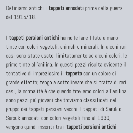
Definiamo antichi i
tappeti annodati
prima della guerra
del 1915/18.
TAPPETI ANTICHI DA COLLEZIONE
Tappeti Anatolici Antichi
I
tappeti persiani antichi
hanno le lane filate a mano
Tappeti Cinesi Antichi
tinte con colori vegetali, animali o minerali. In alcuni rari
Tappeti Turcomanni Antichi
Tappeti Agra Antichi E Antica Asia
casi sono state usate, limitatamente ad alcuni colori, le
prime tinte all'anilina. In questi pezzi risulta evidente il
tentativo di impreziosire il
tappeto
con un colore di
grande effetto; tengo a sottolineare che si tratta di rari
casi, la normalità è che quando troviamo colori all'anilina
sono pezzi più giovani che troviamo classificati nel
gruppo dei tappeti persiani vecchi. I tappeti di Saruk o
Sarouk annodati con colori vegetali fino al 1930,
KILIM
vengono quindi inseriti tra i
tappeti persiani antichi
.
Kilim Vecchi E Antichi