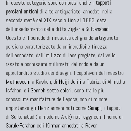
In questa categoria sono compresi anche i
tappeti
Kilim Nuovi
persiani antichi
di alto antiquariato, annodati nella
Nuovissimi Kilim India
seconda metà del XIX secolo fino al 1883, data
Arazzi E Ricami
dell'insediamento della ditta Zigler a
Sultanabad
.
Questo è il periodo di rinascita del grande artigianato
persiano caratterizzato da un'incredibile finezza
TAPPETI PER ARREDAMENTO
dell'annodato, dall'utilizzo di lane pregiate, dal vello
Tappeti Turchi Vecchi E Nuovi
rasato a pochissimi millimetri dal nodo e da un
Tappeti Turcomanni Vecchi E Nuovi
approfondito studio dei disegni. I capolavori del maestro
Tappeti Ghazni
Mothascem
a Kashan, di
Hajji Jalili
a Tabriz, di Ahmad a
Tappeti Beluci
Isfahan, e i
Senneh sette colori
, sono tra le più
Tappeti Dal Mondo
conosciute manifatture dell'epoca; non di minore
importanza gli
Heriz
armeni noti come
Serapi
, i tappeti
di Sultanabad (la moderna Arak) noti oggi con il nome di
Saruk-Ferahan
ed i
Kirman annodati a Raver
.