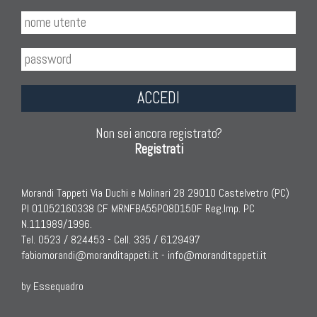
ACCEDI
Non sei ancora registrato?
Registrati
Morandi Tappeti Via Duchi e Molinari 28 29010 Castelvetro (PC)
PI 01052160338 CF MRNFBA55P08D150F Reg.Imp. PC
N.111989/1996.
Tel. 0523 / 824453 - Cell. 335 / 6129497
fabiomorandi@moranditappeti.it
-
info@moranditappeti.it
by Essequadro