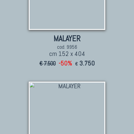
Tappeti Persiani Nuovi
Tappeti Persiani Moderni
MALAYER
cod. 9956
cm 152 x 404
-50%
3.750
€ 7.500
€
TAPPETI CLASSICI
Collezione Hyderabad
Collezione Peshawar
Collezione Agra
Collezione Zigler