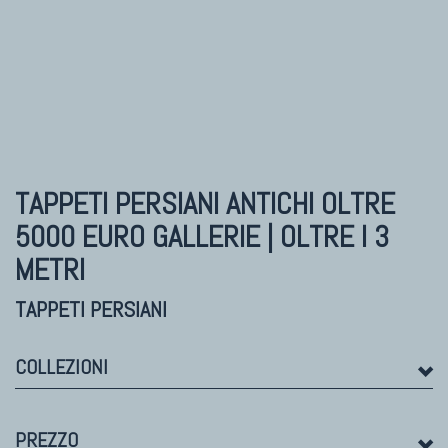
TAPPETI MODERNI
Tibet Contemporanei
Himalayan
Bhadohi Moderni
Kala Laie
Reloaded
TAPPETI PERSIANI ANTICHI
OLTRE
Tappeti Moderni Collezione Morandi
5000 EURO GALLERIE | OLTRE I 3
METRI
TAPPETI PERSIANI
COLLEZIONI
TAPPETI DI DESIGN D'ARTE
PREZZO