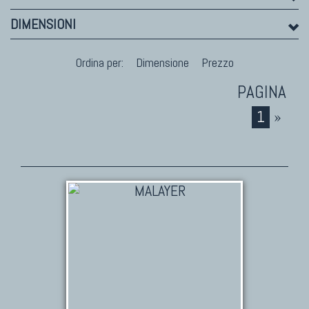
Marco Nereo Rotelli
DIMENSIONI
Daniela Marchetti
Chuk Palu
Ordina per:
Dimensione
Prezzo
Giorgio Palù
Fabio Morandi
Vito Catalano
1
»
TAPPETI PERSIANI
Tappeti Persiani Antichi
Tappeti Persiani Vecchi