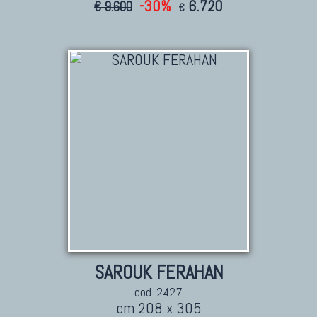
-30%
6.720
€ 9.600
€
KILIM
Kilim Vecchi E Antichi
Kilim Nuovi
Nuovissimi Kilim India
Arazzi E Ricami
TAPPETI PER ARREDAMENTO
Tappeti Turchi Vecchi E Nuovi
Tappeti Turcomanni Vecchi E Nuovi
Tappeti Ghazni
Tappeti Beluci
SAROUK FERAHAN
Tappeti Dal Mondo
cod. 2427
cm 208 x 305