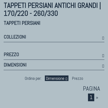
Himalayan
TAPPETI PERSIANI ANTICHI
GRANDI |
Bhadohi Moderni
170/220 - 260/330
Kala Laie
Reloaded
TAPPETI PERSIANI
Tappeti Moderni Collezione Morandi
COLLEZIONI
TAPPETI DI DESIGN D'ARTE
PREZZO
Marco Nereo Rotelli
DIMENSIONI
Daniela Marchetti
Chuk Palu
Ordina per:
Dimensione
Prezzo
Giorgio Palù
Fabio Morandi
Vito Catalano
1
»