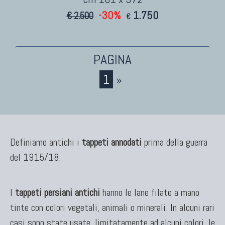
-30%
1.750
€ 2.500
€
1
»
Definiamo antichi i
tappeti annodati
prima della guerra
del 1915/18.
I
tappeti persiani antichi
hanno le lane filate a mano
tinte con colori vegetali, animali o minerali. In alcuni rari
casi sono state usate, limitatamente ad alcuni colori, le