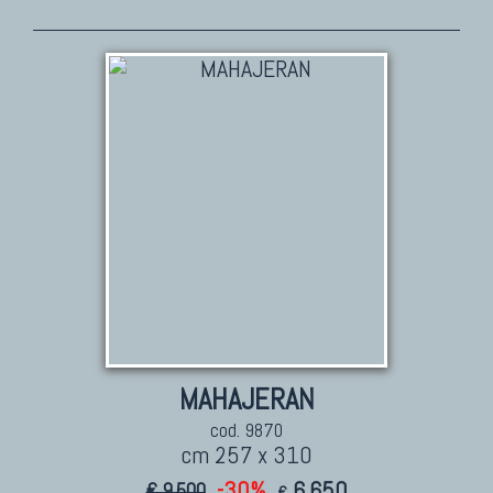
TAPPETI PERSIANI
Tappeti Persiani Antichi
Tappeti Persiani Vecchi
Tappeti Persiani Nuovi
Tappeti Persiani Moderni
TAPPETI CLASSICI
Collezione Hyderabad
Collezione Peshawar
Collezione Agra
MAHAJERAN
Collezione Zigler
cod. 9870
cm 257 x 310
-30%
6.650
€ 9.500
€