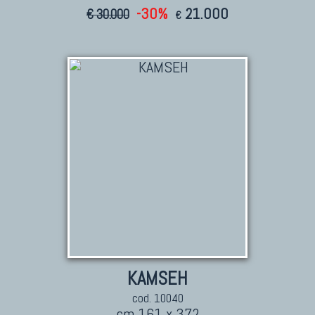
-30%
21.000
€ 30.000
€
KAMSEH
cod. 10040
cm 161 x 372