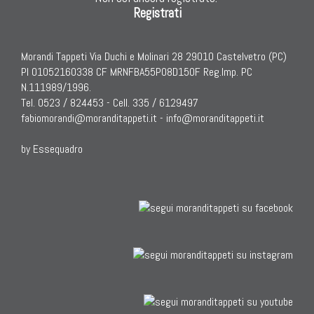
Registrati
Morandi Tappeti Via Duchi e Molinari 28 29010 Castelvetro (PC)
PI 01052160338 CF MRNFBA55P08D150F Reg.Imp. PC
N.111989/1996.
Tel. 0523 / 824453 - Cell. 335 / 6129497
fabiomorandi@moranditappeti.it
-
info@moranditappeti.it
by Essequadro