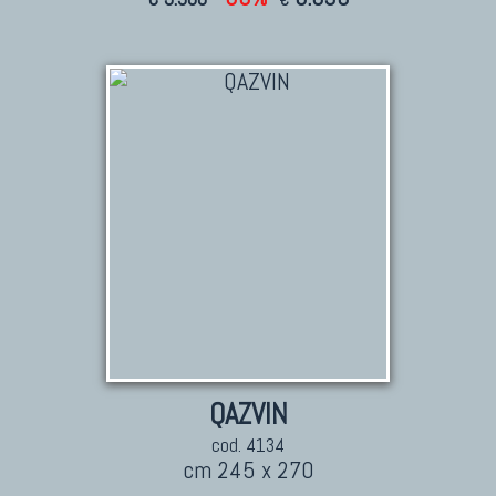
TAPPETI CAUCASICI
Tappeti Caucasici Antichi: Kazak
Tappeti Caucasici Antichi: Karabagh
Tappeti Caucasici Antichi : Shirvan
Tappeti Caucasici Vecchi E Nuovi
TAPPETI ANTICHI DA COLLEZIONE
Tappeti Anatolici Antichi
Tappeti Cinesi Antichi
Tappeti Turcomanni Antichi
QAZVIN
Tappeti Agra Antichi E Antica Asia
cod. 4134
cm 245 x 270