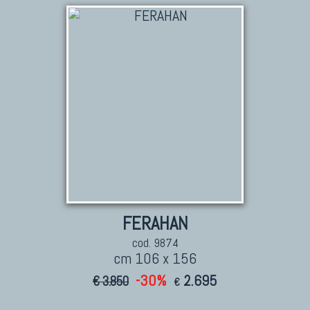
TAPPETI PERSIANI
Tappeti Persiani Antichi
Tappeti Persiani Vecchi
Tappeti Persiani Nuovi
Tappeti Persiani Moderni
TAPPETI CLASSICI
Collezione Hyderabad
FERAHAN
Collezione Peshawar
cod. 9874
Collezione Agra
cm 106 x 156
Collezione Zigler
-30%
2.695
€ 3.850
€