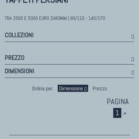
Himalayan
Bhadohi Moderni
Kala Laie
TRA 2500 E 5000 EURO ZARONIM | 90/110 - 145/170
Reloaded
COLLEZIONI
Tappeti Moderni Collezione Morandi
PREZZO
TAPPETI DI DESIGN D'ARTE
DIMENSIONI
Marco Nereo Rotelli
Daniela Marchetti
Ordina per:
Dimensione
Prezzo
Chuk Palu
Giorgio Palù
1
»
Fabio Morandi
Vito Catalano