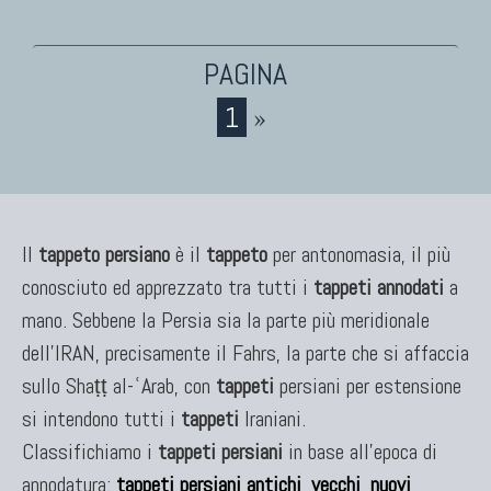
1
»
Il
tappeto persiano
è il
tappeto
per antonomasia, il più
conosciuto ed apprezzato tra tutti i
tappeti annodati
a
mano. Sebbene la Persia sia la parte più meridionale
dell'IRAN, precisamente il Fahrs, la parte che si affaccia
sullo Shaṭṭ al-ʿArab, con
tappeti
persiani per estensione
si intendono tutti i
tappeti
Iraniani.
Classifichiamo i
tappeti persiani
in base all'epoca di
annodatura:
tappeti persiani antichi
,
vecchi
,
nuovi
,