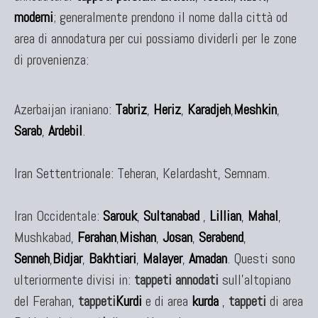
moderni
; generalmente prendono il nome dalla città od
area di annodatura per cui possiamo dividerli per le zone
di provenienza:
Azerbaijan iraniano:
Tabriz
,
Heriz
,
Karadjeh
,
Meshkin
,
Sarab
,
Ardebil
.
Iran Settentrionale: Teheran, Kelardasht, Semnam.
Iran Occidentale:
Sarouk
,
Sultanabad
,
Lillian
,
Mahal
,
Mushkabad,
Ferahan
,
Mishan
,
Josan
,
Serabend
,
Senneh
,
Bidjar
,
Bakhtiari
,
Malayer
,
Amadan
. Questi sono
ulteriormente divisi in:
tappeti annodati
sull'altopiano
del Ferahan,
tappeti
Kurdi
e di area
kurda
,
tappeti
di area