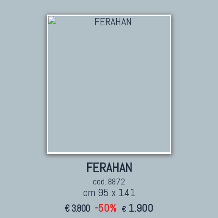
KILIM
Kilim Vecchi E Antichi
Kilim Nuovi
Nuovissimi Kilim India
Arazzi E Ricami
TAPPETI PER ARREDAMENTO
Tappeti Turchi Vecchi E Nuovi
Tappeti Turcomanni Vecchi E Nuovi
FERAHAN
Tappeti Ghazni
Tappeti Beluci
cod. 8872
cm 95 x 141
Tappeti Dal Mondo
-50%
1.900
€ 3.800
€