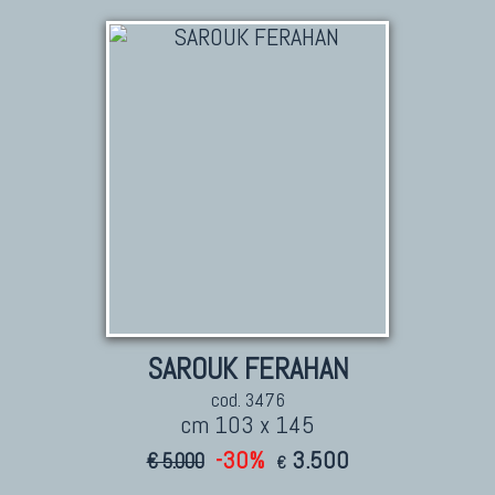
TAPPETI CAUCASICI
Tappeti Caucasici Antichi: Kazak
Tappeti Caucasici Antichi: Karabagh
Tappeti Caucasici Antichi : Shirvan
Tappeti Caucasici Vecchi E Nuovi
TAPPETI ANTICHI DA COLLEZIONE
Tappeti Anatolici Antichi
Tappeti Cinesi Antichi
SAROUK FERAHAN
Tappeti Turcomanni Antichi
cod. 3476
Tappeti Agra Antichi E Antica Asia
cm 103 x 145
-30%
3.500
€ 5.000
€