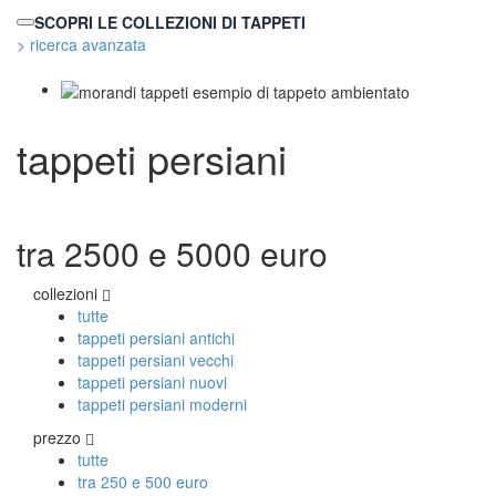
SCOPRI LE COLLEZIONI DI TAPPETI
> ricerca avanzata
TAPPETI MODERNI
tappeti persiani
Tibet Contemporanei
Himalayan
Bhadohi Moderni
Kala Laie
Reloaded
tra 2500 e 5000 euro
Tappeti Moderni Collezione Morandi
collezioni
tutte
TAPPETI DI DESIGN D'ARTE
tappeti persiani antichi
tappeti persiani vecchi
Marco Nereo Rotelli
tappeti persiani nuovi
Daniela Marchetti
tappeti persiani moderni
Chuk Palu
Giorgio Palù
prezzo
Fabio Morandi
tutte
Vito Catalano
tra 250 e 500 euro