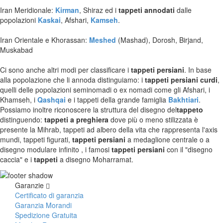
Iran Meridionale:
Kirman
, Shiraz ed i
tappeti annodati
dalle
popolazioni
Kaskai
, Afshari,
Kamseh
.
Iran Orientale e Khorassan:
Meshed
(Mashad), Dorosh, Birjand,
Muskabad
Ci sono anche altri modi per classificare i
tappeti persiani
. In base
alla popolazione che li annoda distinguiamo: i
tappeti persiani curdi
,
quelli delle popolazioni seminomadi o ex nomadi come gli Afshari, i
Khamseh, i
Qashqai
e i tappeti della grande famiglia
Bakhtiari
.
Possiamo inoltre riconoscere la struttura del disegno del
tappeto
distinguendo:
tappeti a preghiera
dove più o meno stilizzata è
presente la Mihrab, tappeti ad albero della vita che rappresenta l'axis
mundi, tappeti figurati,
tappeti persiani
a medaglione centrale o a
disegno modulare infinito , i famosi
tappeti persiani
con il "disegno
caccia" e i
tappeti
a disegno Moharramat.
Garanzie
Certificato di garanzia
Garanzia Morandi
Spedizione Gratuita