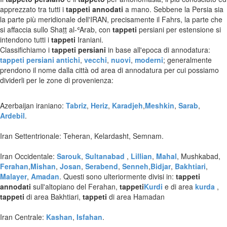
apprezzato tra tutti i
tappeti annodati
a mano. Sebbene la Persia sia
la parte più meridionale dell'IRAN, precisamente il Fahrs, la parte che
si affaccia sullo Shaṭṭ al-ʿArab, con
tappeti
persiani per estensione si
intendono tutti i
tappeti
Iraniani.
Classifichiamo i
tappeti persiani
in base all'epoca di annodatura:
tappeti persiani antichi
,
vecchi
,
nuovi
,
moderni
; generalmente
prendono il nome dalla città od area di annodatura per cui possiamo
dividerli per le zone di provenienza:
Azerbaijan iraniano:
Tabriz
,
Heriz
,
Karadjeh
,
Meshkin
,
Sarab
,
Ardebil
.
Iran Settentrionale: Teheran, Kelardasht, Semnam.
Iran Occidentale:
Sarouk
,
Sultanabad
,
Lillian
,
Mahal
, Mushkabad,
Ferahan
,
Mishan
,
Josan
,
Serabend
,
Senneh
,
Bidjar
,
Bakhtiari
,
Malayer
,
Amadan
. Questi sono ulteriormente divisi in:
tappeti
annodati
sull'altopiano del Ferahan,
tappeti
Kurdi
e di area
kurda
,
tappeti
di area Bakhtiari,
tappeti
di area Hamadan
Iran Centrale:
Kashan
,
Isfahan
.