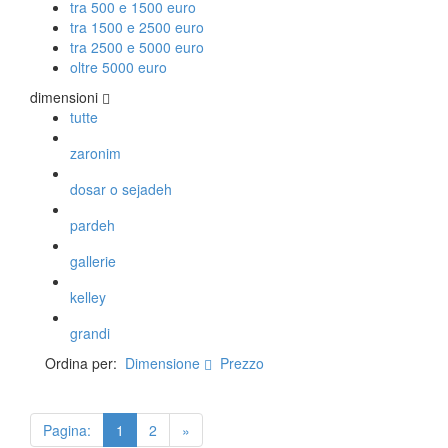
tra 500 e 1500 euro
tra 1500 e 2500 euro
tra 2500 e 5000 euro
TAPPETI PERSIANI
oltre 5000 euro
Tappeti Persiani Antichi
dimensioni
Tappeti Persiani Vecchi
tutte
Tappeti Persiani Nuovi
Tappeti Persiani Moderni
zaronim
dosar o sejadeh
TAPPETI CLASSICI
pardeh
Collezione Hyderabad
gallerie
Collezione Peshawar
Collezione Agra
kelley
Collezione Zigler
grandi
Ordina per:
Dimensione
Prezzo
TAPPETI CAUCASICI
Tappeti Caucasici Antichi: Kazak
Tappeti Caucasici Antichi: Karabagh
Pagina:
1
2
»
Tappeti Caucasici Antichi : Shirvan