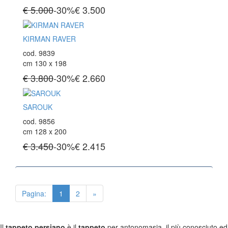
€ 5.000
-30%
€
3.500
KIRMAN RAVER
cod. 9839
cm 130 x 198
€ 3.800
-30%
€
2.660
SAROUK
cod. 9856
cm 128 x 200
€ 3.450
-30%
€
2.415
Pagina:
1
2
»
Il
tappeto persiano
è il
tappeto
per antonomasia, il più conosciuto ed