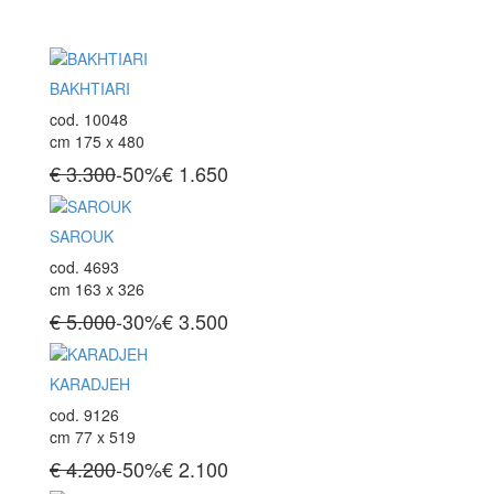
Tappeti Caucasici Vecchi E Nuovi
BAKHTIARI
TAPPETI ANTICHI DA COLLEZIONE
cod. 10048
Tappeti Anatolici Antichi
cm 175 x 480
Tappeti Cinesi Antichi
€ 3.300
-50%
€
1.650
Tappeti Turcomanni Antichi
Tappeti Agra Antichi E Antica Asia
SAROUK
cod. 4693
KILIM
cm 163 x 326
Kilim Vecchi E Antichi
€ 5.000
-30%
€
3.500
Kilim Nuovi
Nuovissimi Kilim India
Arazzi E Ricami
KARADJEH
cod. 9126
cm 77 x 519
TAPPETI PER ARREDAMENTO
€ 4.200
-50%
€
2.100
Tappeti Turchi Vecchi E Nuovi