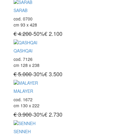
Tappeti Turcomanni Vecchi E Nuovi
SARAB
Tappeti Ghazni
Tappeti Beluci
cod. 0700
Tappeti Dal Mondo
cm 93 x 428
€ 4.200
-50%
€
2.100
QASHQAI
cod. 7126
cm 128 x 238
€ 5.000
-30%
€
3.500
MALAYER
cod. 1672
cm 130 x 222
€ 3.900
-30%
€
2.730
SENNEH