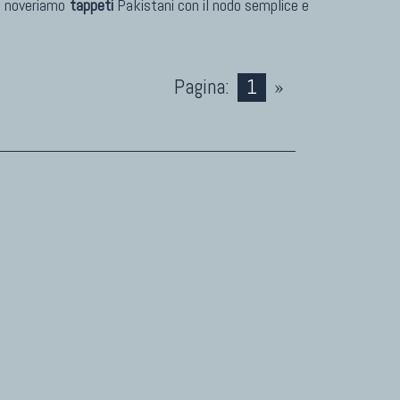
po noveriamo
tappeti
Pakistani con il nodo semplice e
Pagina:
1
»