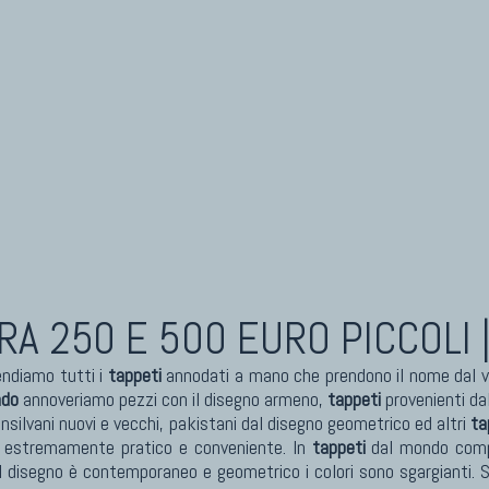
RA 250 E 500 EURO PICCOLI 
ndiamo tutti i
tappeti
annodati a mano che prendono il nome dal vi
ndo
annoveriamo pezzi con il disegno armeno,
tappeti
provenienti dal
nsilvani nuovi e vecchi, pakistani dal disegno geometrico ed altri
ta
uso estremamente pratico e conveniente. In
tappeti
dal mondo compre
l disegno è contemporaneo e geometrico i colori sono sgargianti. S