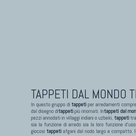
TAPPETI DAL MONDO
T
In questo gruppo di
tappeti
per arredamenti compre
dal disegno di
tappeti
più rinomati. In
tappeti dal mo
pezzi annodati in villaggi indiani o uzbeki,
tappeti
tra
sia la funzione di arredo sia la loro funzione d'
giocosi
tappeti
afgani dal nodo largo e compatto. I