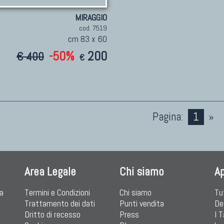
MIRAGGIO
cod. 7519
cm 83 x 60
-50%
200
€ 400
€
Pagina:
1
»
Area Legale
Chi siamo
A
ia
Termini e Condizioni
Chi siamo
Tu
Trattamento dei dati
Punti vendita
De
Dritto di recesso
Press
I 