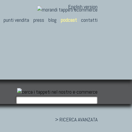
English version
punti vendita
press
blog
podcast
contatti
> RICERCA AVANZATA