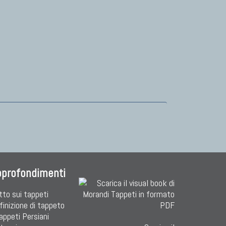
pprofondimenti
tto sui tappeti
finizione di tappeto
Tappeti Persiani