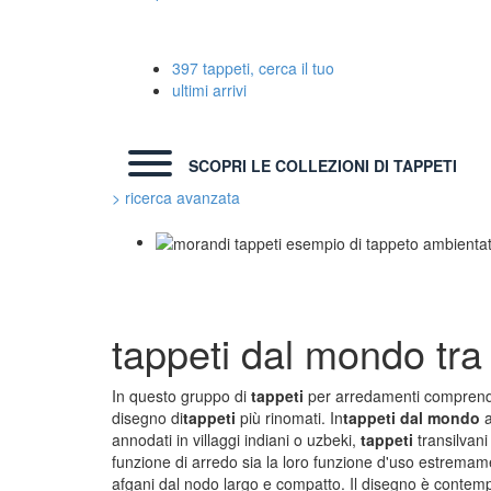
397 tappeti, cerca il tuo
ultimi arrivi
SCOPRI LE COLLEZIONI DI TAPPETI
> ricerca avanzata
TAPPETI MODERNI
TAPP
Tibet Contemporanei
Marco
Himalayan
Danie
tappeti dal mondo
tra
Bhadohi Moderni
Chuk
Kala Laie
Giorg
Reloaded
Fabio
In questo gruppo di
tappeti
per arredamenti comprendi
Tappeti Moderni Collezione Morandi
Vito 
disegno di
tappeti
più rinomati. In
tappeti dal mondo
a
annodati in villaggi indiani o uzbeki,
tappeti
transilvani
funzione di arredo sia la loro funzione d'uso estremam
TAPPETI CAUCASICI
TAPP
afgani dal nodo largo e compatto. Il disegno è contempo