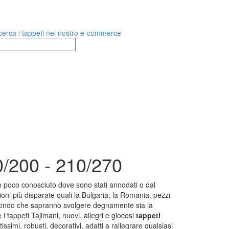
TAPPETI CLASSICI
Collezione Hyderabad
Collezione Peshawar
0/200 - 210/270
Collezione Agra
Collezione Zigler
 poco conosciuto dove sono stati annodati o dal
ioni più disparate quali la Bulgaria, la Romania, pezzi
ndo che sapranno svolgere degnamente sia la
appeti Tajimani, nuovi, allegri e giocosi
tappeti
TAPPETI PER ARREDAMENTO
issimi, robusti, decorativi, adatti a rallegrare qualsiasi