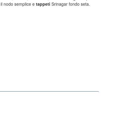
 il nodo semplice e
tappeti
Srinagar fondo seta.
Tappeti Turchi Vecchi E Nuovi
Tappeti Turcomanni Vecchi E Nuovi
Tappeti Ghazni
Tappeti Beluci
Tappeti Dal Mondo