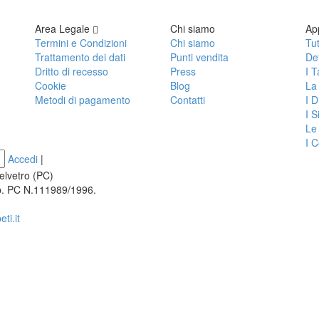
Area Legale
Chi siamo
Ap
Termini e Condizioni
Chi siamo
Tut
Trattamento dei dati
Punti vendita
Def
Dritto di recesso
Press
I T
Cookie
Blog
La
Metodi di pagamento
Contatti
I D
I S
Le
I C
Accedi
|
elvetro (PC)
 PC N.111989/1996.
ti.it