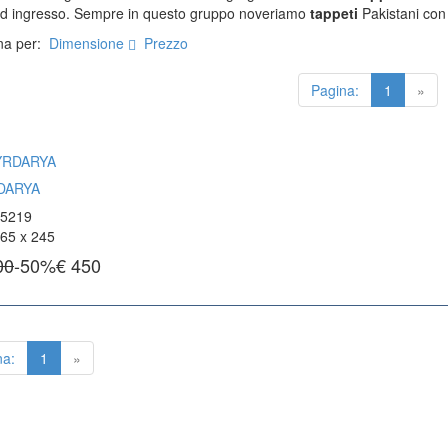
 ed ingresso. Sempre in questo gruppo noveriamo
tappeti
Pakistani con
EZIONE
Kilim Vecchi E Antichi
na per:
Dimensione
Prezzo
Kilim Nuovi
ti Anatolici Antichi
Nuovissimi Kilim India
ti Cinesi Antichi
Arazzi E Ricami
ti Turcomanni Antichi
Pagina:
1
»
ti Agra Antichi E Antica Asia
DARYA
 5219
65 x 245
00
-50%
€
450
na:
1
»