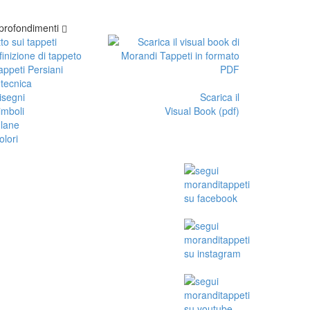
profondimenti
to sui tappeti
inizione di tappeto
appeti Persiani
 tecnica
isegni
Scarica il
imboli
Visual Book (pdf)
 lane
olori