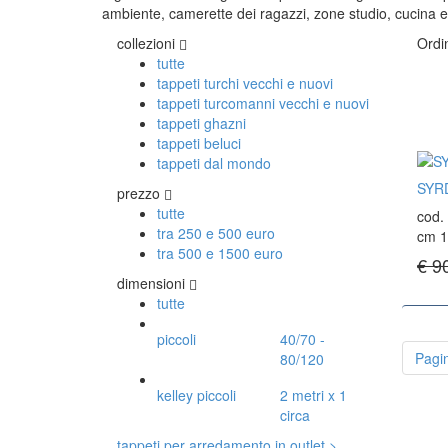
ambiente, camerette dei ragazzi, zone studio, cucina
COLL
Tappeti Caucasici Antichi: Kazak
collezioni
Ordi
Tappeti Caucasici Antichi: Karabagh
Tappe
tutte
Tappeti Caucasici Antichi : Shirvan
Tappe
tappeti turchi vecchi e nuovi
Tappeti Caucasici Vecchi E Nuovi
Tappe
tappeti turcomanni vecchi e nuovi
Tappe
tappeti ghazni
tappeti beluci
tappeti dal mondo
SYR
prezzo
tutte
cod.
tra 250 e 500 euro
cm 1
tra 500 e 1500 euro
€ 9
dimensioni
tutte
piccoli
40/70 -
Pagi
80/120
kelley piccoli
2 metri x 1
circa
tappeti per arredamento in outlet >