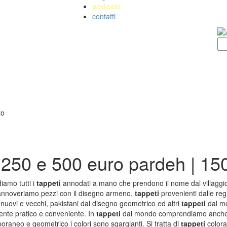
podcast
contatti
ETI DI DESIGN D'ARTE
TAPPETI PERSIANI
 Nereo Rotelli
Tappeti Persiani Antichi
la Marchetti
Tappeti Persiani Vecchi
 250 e 500 euro pardeh | 15
 Palu
Tappeti Persiani Nuovi
io Palù
Tappeti Persiani Moderni
 Morandi
amo tutti i
tappeti
annodati a mano che prendono il nome dal villaggio
Catalano
nnoveriamo pezzi con il disegno armeno,
tappeti
provenienti dalle reg
 nuovi e vecchi, pakistani dal disegno geometrico ed altri
tappeti
dal mo
ente pratico e conveniente. In
tappeti
dal mondo comprendiamo anche i t
ETI ANTICHI DA
KILIM
raneo e geometrico i colori sono sgargianti. Si tratta di
tappeti
colorat