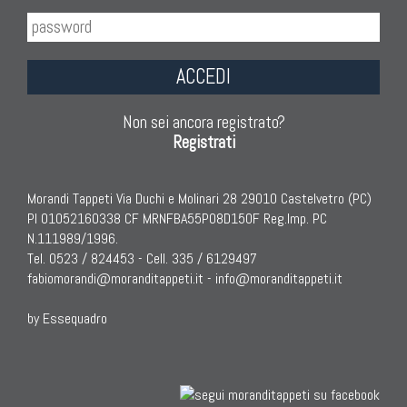
ACCEDI
Non sei ancora registrato?
Registrati
Morandi Tappeti Via Duchi e Molinari 28 29010 Castelvetro (PC)
PI 01052160338 CF MRNFBA55P08D150F Reg.Imp. PC
N.111989/1996.
Tel. 0523 / 824453 - Cell. 335 / 6129497
fabiomorandi@moranditappeti.it
-
info@moranditappeti.it
by Essequadro