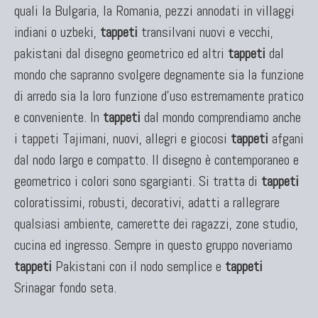
quali la Bulgaria, la Romania, pezzi annodati in villaggi
KILIM
indiani o uzbeki,
tappeti
transilvani nuovi e vecchi,
Kilim Vecchi E Antichi
pakistani dal disegno geometrico ed altri
tappeti
dal
Kilim Nuovi
mondo che sapranno svolgere degnamente sia la funzione
Nuovissimi Kilim India
di arredo sia la loro funzione d'uso estremamente pratico
Arazzi E Ricami
e conveniente. In
tappeti
dal mondo comprendiamo anche
i tappeti Tajimani, nuovi, allegri e giocosi
tappeti
afgani
dal nodo largo e compatto. Il disegno è contemporaneo e
geometrico i colori sono sgargianti. Si tratta di
tappeti
TAPPETI PER ARREDAMENTO
coloratissimi, robusti, decorativi, adatti a rallegrare
Tappeti Turchi Vecchi E Nuovi
qualsiasi ambiente, camerette dei ragazzi, zone studio,
Tappeti Turcomanni Vecchi E Nuovi
cucina ed ingresso. Sempre in questo gruppo noveriamo
Tappeti Ghazni
Tappeti Beluci
tappeti
Pakistani con il nodo semplice e
tappeti
Tappeti Dal Mondo
Srinagar fondo seta.