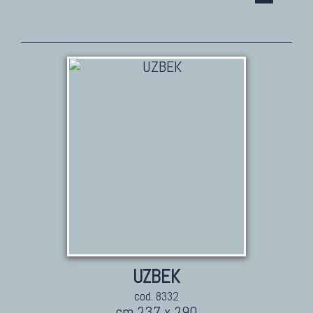
TAPPETI PERSIANI
Tappeti Persiani Antichi
Tappeti Persiani Vecchi
Tappeti Persiani Nuovi
Tappeti Persiani Moderni
TAPPETI CLASSICI
Collezione Hyderabad
Collezione Peshawar
Collezione Agra
Collezione Zigler
UZBEK
cod. 8332
cm 237 x 290