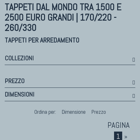
Himalayan
TAPPETI DAL MONDO
TRA 1500 E
Bhadohi Moderni
2500 EURO GRANDI | 170/220 -
Kala Laie
260/330
Reloaded
Tappeti Moderni Collezione Morandi
TAPPETI PER ARREDAMENTO
COLLEZIONI
TAPPETI DI DESIGN D'ARTE
Marco Nereo Rotelli
PREZZO
Daniela Marchetti
DIMENSIONI
Chuk Palu
Giorgio Palù
Ordina per:
Dimensione
Prezzo
Fabio Morandi
Vito Catalano
1
»