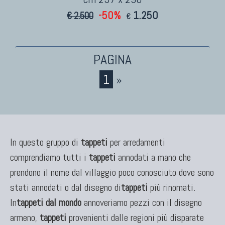
-50%
1.250
€ 2.500
€
TAPPETI CAUCASICI
Tappeti Caucasici Antichi: Kazak
Tappeti Caucasici Antichi: Karabagh
Tappeti Caucasici Antichi : Shirvan
1
»
Tappeti Caucasici Vecchi E Nuovi
TAPPETI ANTICHI DA COLLEZIONE
In questo gruppo di
tappeti
per arredamenti
Tappeti Anatolici Antichi
comprendiamo tutti i
tappeti
annodati a mano che
Tappeti Cinesi Antichi
prendono il nome dal villaggio poco conosciuto dove sono
Tappeti Turcomanni Antichi
stati annodati o dal disegno di
tappeti
più rinomati.
Tappeti Agra Antichi E Antica Asia
In
tappeti dal mondo
annoveriamo pezzi con il disegno
armeno,
tappeti
provenienti dalle regioni più disparate