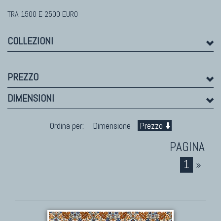
TRA 1500 E 2500 EURO
TAPPETI MODERNI
Tibet Contemporanei
COLLEZIONI
Himalayan
Bhadohi Moderni
Kala Laie
PREZZO
Reloaded
DIMENSIONI
Tappeti Moderni Collezione Morandi
Ordina per:
Dimensione
Prezzo
1
»
TAPPETI DI DESIGN D'ARTE