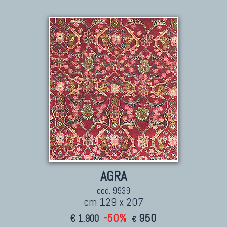
Tappeti Dal Mondo
AGRA
cod. 9939
cm 129 x 207
-50%
950
€ 1.900
€