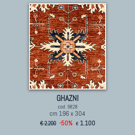
TAPPETI ANTICHI DA COLLEZIONE
Tappeti Anatolici Antichi
Tappeti Cinesi Antichi
Tappeti Turcomanni Antichi
Tappeti Agra Antichi E Antica Asia
GHAZNI
cod. 9828
cm 196 x 304
-50%
1.100
€ 2.200
KILIM
€
Kilim Vecchi E Antichi