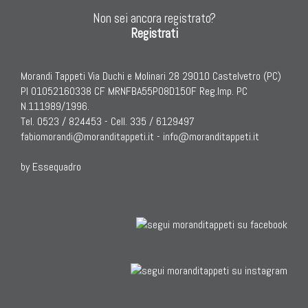
Non sei ancora registrato?
Registrati
Morandi Tappeti Via Duchi e Molinari 28 29010 Castelvetro (PC)
PI 01052160338 CF MRNFBA55P08D150F Reg.Imp. PC
N.111989/1996.
Tel. 0523 / 824453 - Cell. 335 / 6129497
fabiomorandi@moranditappeti.it
-
info@moranditappeti.it
by Essequadro