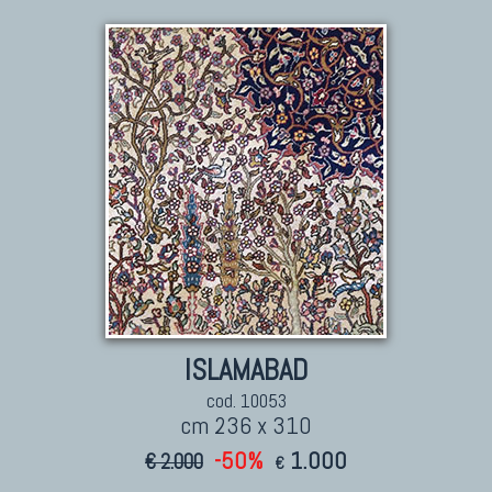
Kilim Nuovi
Nuovissimi Kilim India
Arazzi E Ricami
TAPPETI PER ARREDAMENTO
ISLAMABAD
Tappeti Turchi Vecchi E Nuovi
Tappeti Turcomanni Vecchi E Nuovi
cod. 10053
cm 236 x 310
Tappeti Ghazni
-50%
1.000
€ 2.000
Tappeti Beluci
€