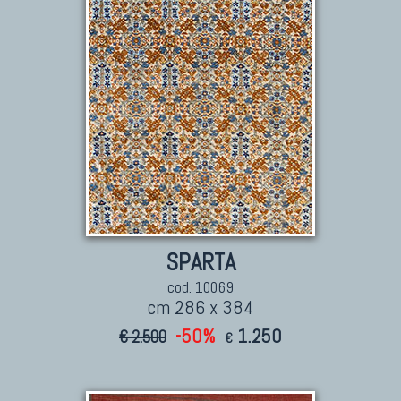
Marco Nereo Rotelli
Daniela Marchetti
Chuk Palu
Giorgio Palù
Fabio Morandi
Vito Catalano
SPARTA
cod. 10069
cm 286 x 384
-50%
1.250
€ 2.500
€
TAPPETI PERSIANI
Tappeti Persiani Antichi
Tappeti Persiani Vecchi