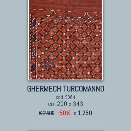
Tappeti Persiani Nuovi
Tappeti Persiani Moderni
TAPPETI CLASSICI
GHERMECH TURCOMANNO
Collezione Hyderabad
cod. 9864
Collezione Peshawar
cm 200 x 343
Collezione Agra
-50%
1.250
€ 2.500
€
Collezione Zigler