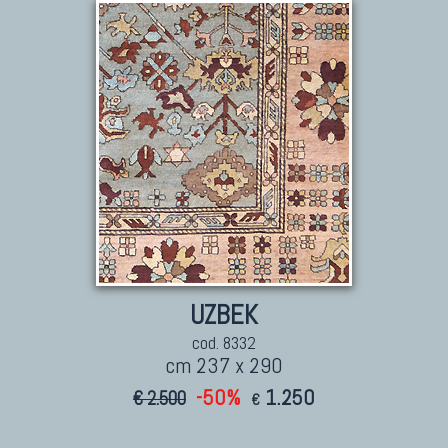
TAPPETI CAUCASICI
Tappeti Caucasici Antichi: Kazak
Tappeti Caucasici Antichi: Karabagh
Tappeti Caucasici Antichi : Shirvan
Tappeti Caucasici Vecchi E Nuovi
UZBEK
cod. 8332
cm 237 x 290
-50%
1.250
€ 2.500
€