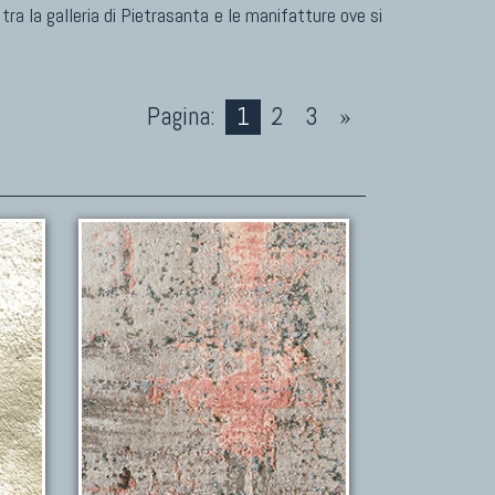
 tra la galleria di Pietrasanta e le manifatture ove si
Pagina:
1
2
3
»