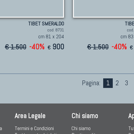
TIBET SMERALDO
TIB
cod. 8731
cod
cm 81 x 204
cm 83
-40%
900
-40%
€ 1.500
€ 1.500
€
€
Pagina:
1
2
3
Area Legale
Chi siamo
A
ia
Termini e Condizioni
Chi siamo
Tu