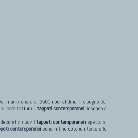
TAPPETI PER ARREDAMENTO
Tappeti Turchi Vecchi E Nuovi
Tappeti Turcomanni Vecchi E Nuovi
Tappeti Ghazni
Tappeti Beluci
Tappeti Dal Mondo
, mai inferiore ai 3500 nodi al dmq. Il disegno dei
ell'architettura. I
tappeti contemporanei
riescono a
 decorativi nuovi.I
tappeti contemporanei
rispetto ai
ppeti contemporanei
sono in fine cotone ritorto e lo