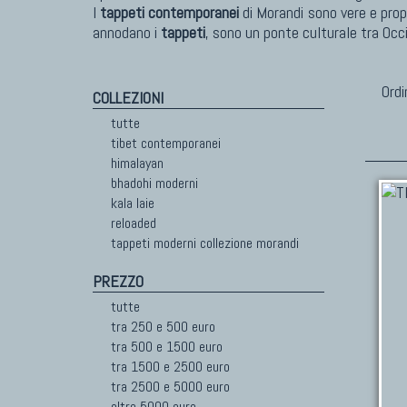
I
tappeti contemporanei
di Morandi sono vere e propri
annodano i
tappeti
, sono un ponte culturale tra Occ
Ordi
COLLEZIONI
tutte
tibet contemporanei
himalayan
bhadohi moderni
kala laie
reloaded
tappeti moderni collezione morandi
PREZZO
tutte
tra 250 e 500 euro
tra 500 e 1500 euro
tra 1500 e 2500 euro
tra 2500 e 5000 euro
oltre 5000 euro