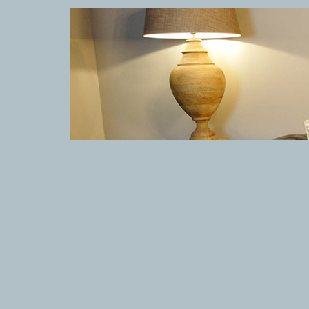
TAPPETI MODERNI
TAPPET
Tibet Contemporanei
Marc
Himalayan
Dani
Bhadohi Moderni
Chuk
Kala Laie
Gior
Reloaded
Fabi
Tappeti Moderni Collezione Morandi
Vito