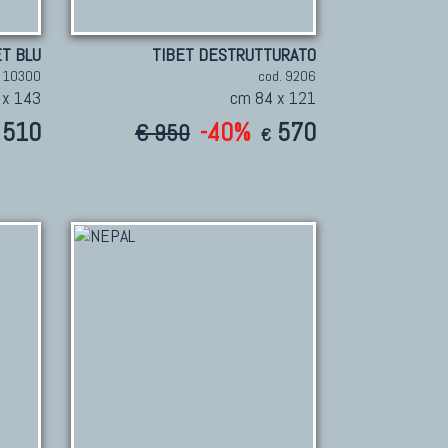
ET BLU
TIBET DESTRUTTURATO
. 10300
cod. 9206
 x 143
cm 84 x 121
510
-40%
570
€ 950
€