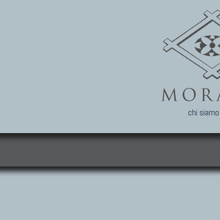
chi siamo
i