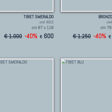
TIBET SMERALDO
BRONZO
cod. 9212
cod
cm 87 x 118
cm 78
-40%
600
-40%
€ 1.000
€ 1.250
€
€