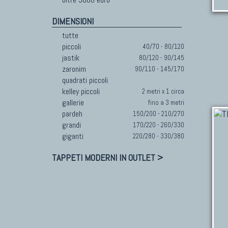
DIMENSIONI
tutte
piccoli
40/70 - 80/120
jastik
80/120 - 90/145
zaronim
90/110 - 145/170
quadrati piccoli
kelley piccoli
2 metri x 1 circa
gallerie
fino a 3 metri
pardeh
150/200 - 210/270
grandi
170/220 - 260/330
giganti
220/280 - 330/380
TAPPETI MODERNI IN OUTLET >