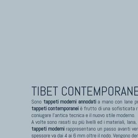
TAPPETI CAUCASICI
TAPPET
Tappeti Caucasici Antichi: Kazak
Tapp
Tappeti Caucasici Antichi: Karabagh
Tapp
Tappeti Caucasici Antichi : Shirvan
Tapp
Tappeti Caucasici Vecchi E Nuovi
Tapp
TIBET CONTEMPORANE
Sono
tappeti moderni annodati
a mano con lane pre
tappeti contemporanei
è frutto di una sofisticata ri
coniugare l'antica tecnica e il nuovo stile moderno.
A volte sono rasati su più livelli ed i materiali, lan
tappeti moderni
rappresentano un passo avanti vers
spessore va dai 4 ai 6 mm oltre il nodo. Vengono d