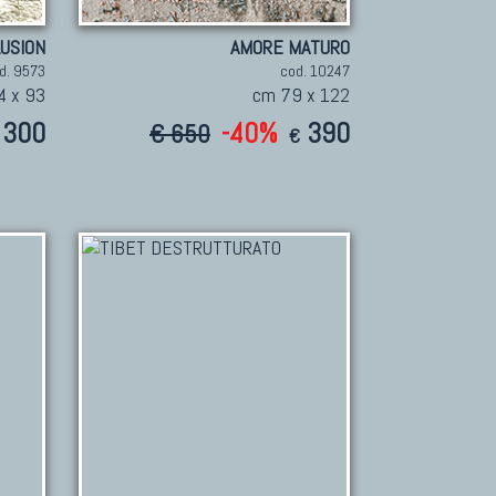
LUSION
AMORE MATURO
d. 9573
cod. 10247
4 x 93
cm 79 x 122
300
-40%
390
€ 650
€