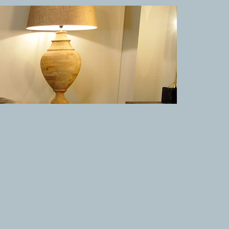
TAPPETI CLASSICI
Collezione Hyderabad
Collezione Peshawar
Collezione Agra
Collezione Zigler