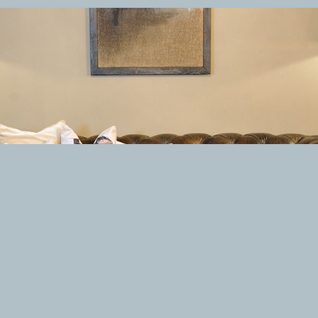
I DI DESIGN D'ARTE
TAPPETI PERSIANI
o Nereo Rotelli
Tappeti Persiani Antichi
ela Marchetti
Tappeti Persiani Vecchi
 Palu
Tappeti Persiani Nuovi
gio Palù
Tappeti Persiani Moderni
o Morandi
 Catalano