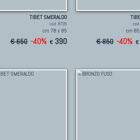
TIBET SMERALDO
TIB
cod. 8735
cod
cm 78 x 85
cm 85
-40%
390
-40%
€ 650
€ 850
€
€