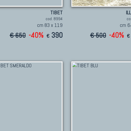
TIBET
IL
cod. 8994
co
cm 83 x 119
cm 6
-40%
390
-40%
€ 650
€ 500
€
€