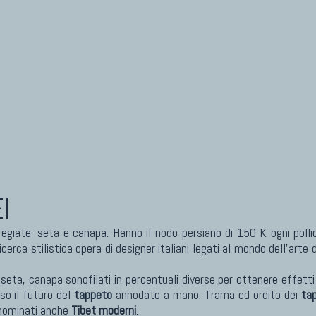
I ANTICHI DA COLLEZIONE
KILIM
eti Anatolici Antichi
Kilim Vecchi E Antichi
eti Cinesi Antichi
Kilim Nuovi
eti Turcomanni Antichi
Nuovissimi Kilim India
eti Agra Antichi E Antica Asia
Arazzi E Ricami
I
giate, seta e canapa. Hanno il nodo persiano di 150 K ogni pollice
cerca stilistica opera di designer italiani legati al mondo dell'arte d
a, seta, canapa sonofilati in percentuali diverse per ottenere effetti
o il futuro del
tappeto
annodato a mano. Trama ed ordito dei
ta
enominati anche
Tibet moderni
.