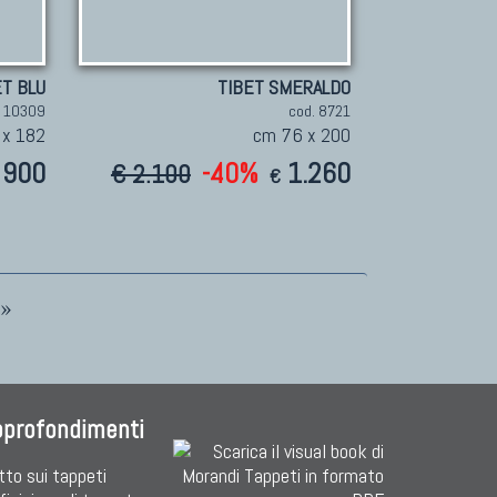
ET BLU
TIBET SMERALDO
. 10309
cod. 8721
 x 182
cm 76 x 200
900
-40%
1.260
€ 2.100
€
»
pprofondimenti
tto sui tappeti