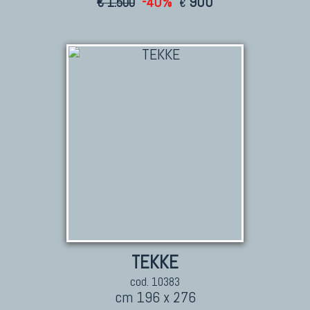
-40%
900
€ 1.500
€
TEKKE
cod. 10383
cm 196 x 276