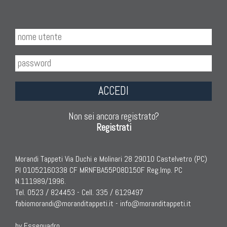
ACCEDI
Non sei ancora registrato?
Registrati
Morandi Tappeti Via Duchi e Molinari 28 29010 Castelvetro (PC)
PI 01052160338 CF MRNFBA55P08D150F Reg.Imp. PC
N.111989/1996.
Tel. 0523 / 824453 - Cell. 335 / 6129497
fabiomorandi@moranditappeti.it
-
info@moranditappeti.it
by Essequadro