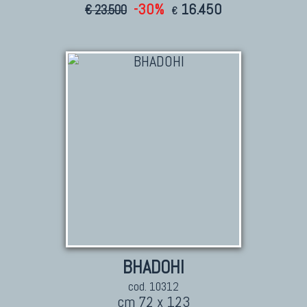
-30%
16.450
€ 23.500
€
BHADOHI
cod. 10312
cm 72 x 123