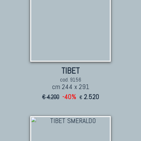
TIBET
cod. 9156
cm 244 x 291
-40%
2.520
€ 4.200
€