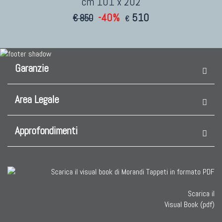
cm 101 x 202
-40%
510
€ 850
€
Garanzie
Area Legale
Approfondimenti
Scarica il
Visual Book (pdf)