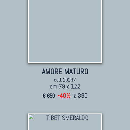
AMORE MATURO
cod. 10247
cm 79 x 122
-40%
390
€ 650
€