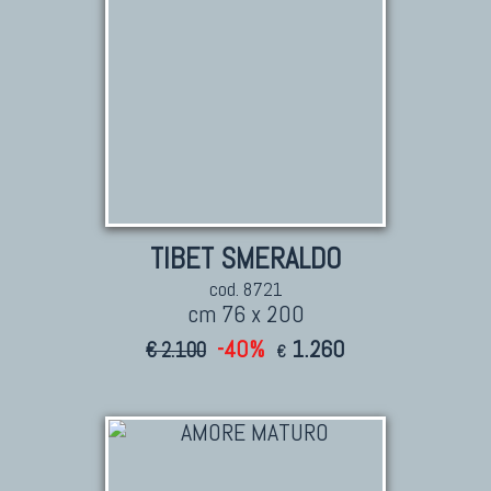
TIBET SMERALDO
cod. 8721
cm 76 x 200
-40%
1.260
€ 2.100
€