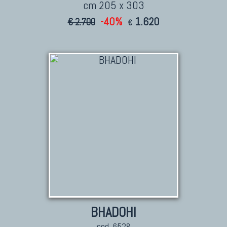
cm 205 x 303
-40%
1.620
€ 2.700
€
BHADOHI
cod. 6528