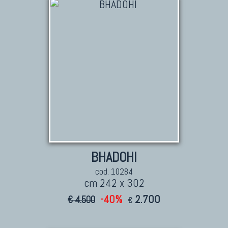
Collezione Agra
Collezione Zigler
TAPPETI CAUCASICI
Tappeti Caucasici Antichi: Kazak
Tappeti Caucasici Antichi: Karabagh
Tappeti Caucasici Antichi : Shirvan
Tappeti Caucasici Vecchi E Nuovi
BHADOHI
cod. 10284
TAPPETI ANTICHI DA COLLEZIONE
cm 242 x 302
Tappeti Anatolici Antichi
-40%
2.700
€ 4.500
€
Tappeti Cinesi Antichi
Tappeti Turcomanni Antichi