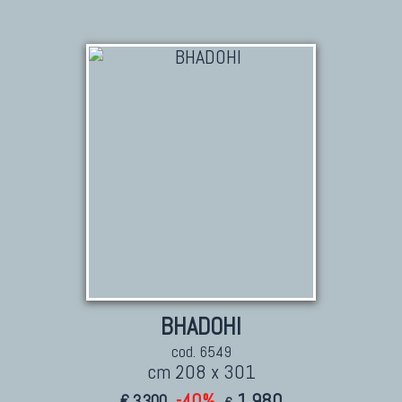
BHADOHI
cod. 6549
cm 208 x 301
-40%
1.980
€ 3.300