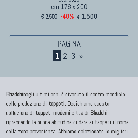
cm 176 x 250
-40%
1.500
€ 2.500
€
1
2
3
»
Bhadohi
negli ultimi anni è divenuto il centro mondiale
della produzione di
tappeti
. Dedichiamo questa
collezione di
tappeti moderni
città di
Bhadohi
riprendendo la buona abitudine di dare ai tappeti il nome
della zona provenienza. Abbiamo selezionato le migliori