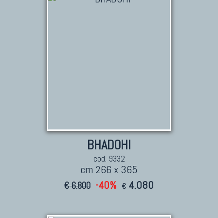
Fabio Morandi
Vito Catalano
TAPPETI PERSIANI
Tappeti Persiani Antichi
Tappeti Persiani Vecchi
Tappeti Persiani Nuovi
Tappeti Persiani Moderni
BHADOHI
cod. 9332
cm 266 x 365
TAPPETI CLASSICI
-40%
4.080
€ 6.800
€
Collezione Hyderabad
Collezione Peshawar