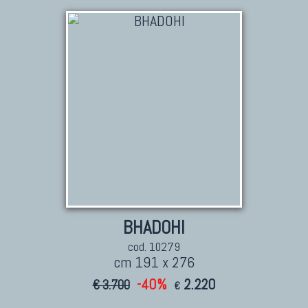
Tappeti Beluci
Tappeti Dal Mondo
BHADOHI
cod. 10279
cm 191 x 276
-40%
2.220
€ 3.700
€