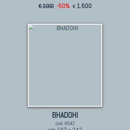
-50%
1.500
€ 3.000
€
BHADOHI
cod. 6542
cm 167 x 242