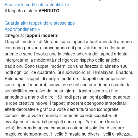
Fac-simile certificato autenticità »
Il tappeto è stato
VENDUTO
.
Guarda altri tappeti dello stesso tipo
Approfondimenti »
categoria:
tappeti moderni
I tappeti moderni di Morandi sono tappeti attuali annodati a mano
con nodo persiano, provengono dai paesi del medio e lontano
oriente e sono l'evoluzione in chiave odierna dei tappeti orientali,
interpretano la modernità nel rigoroso rispetto delle antiche
tradizioni. Sono tappeti moderni con una finezza di almeno 100
nodi ogni pollice quadrato. Si suddividono in: Himalayan, Bhadohi,
Reloaded, Tappeti di design moderno. I tappeti contemporanei
sono tappeti moderni, nuove creazioni che prendendo spunto da
sensibilità decorative dei nostri giorni, trasferiscono su fine
annodato a mano di oltre 150 nodi persiani ogni pollice quadrato
le idee creative nuove. I tappeti moderni ottengono straordinari
effetti decorativi e grafici a volte destrutturando iconografie
conosciute, a volte creando simmetrie caleidoscopiche. Si
avvalgono di materiali pregiati (lana degli Yak o lane koork e
seta), inserendo anche canapa o cotone al solo fine di creare
magie contemporanee. Il vello è rasato su diversi livelli di altezza,