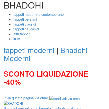
BHADOHI
tappeti moderni e contemporanei
tappeti persiani
tappeti classici
tappeti caucasici
altri tappeti
kilim
tappeti moderni
|
Bhadohi
Moderni
SCONTO LIQUIDAZIONE
-40%
Invia questa pagina via email
Scarica l'immagine del tappeto in alta risoluzione »