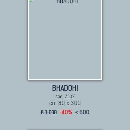
Tappeti Persiani Nuovi
Tappeti Persiani Moderni
TAPPETI CLASSICI
Collezione Hyderabad
Collezione Peshawar
Collezione Agra
Collezione Zigler
BHADOHI
cod. 7337
cm 80 x 300
TAPPETI CAUCASICI
-40%
600
€ 1.000
€
Tappeti Caucasici Antichi: Kazak
Tappeti Caucasici Antichi: Karabagh