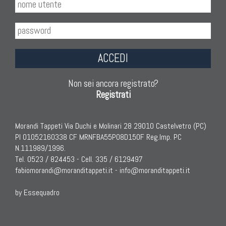
ACCEDI
Non sei ancora registrato?
Registrati
Morandi Tappeti Via Duchi e Molinari 28 29010 Castelvetro (PC)
PI 01052160338 CF MRNFBA55P08D150F Reg.Imp. PC
N.111989/1996.
Tel. 0523 / 824453 - Cell. 335 / 6129497
fabiomorandi@moranditappeti.it
-
info@moranditappeti.it
by Essequadro