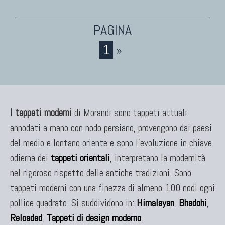
1
»
I tappeti moderni
di Morandi sono tappeti attuali
annodati a mano con nodo persiano, provengono dai paesi
del medio e lontano oriente e sono l'evoluzione in chiave
odierna dei
tappeti orientali
, interpretano la modernità
nel rigoroso rispetto delle antiche tradizioni. Sono
tappeti moderni con una finezza di almeno 100 nodi ogni
pollice quadrato. Si suddividono in:
Himalayan
,
Bhadohi
,
Reloaded
,
Tappeti di design moderno
.