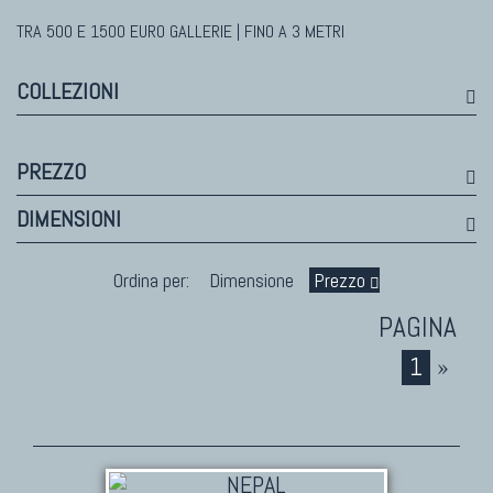
TRA 500 E 1500 EURO GALLERIE | FINO A 3 METRI
TAPPETI MODERNI
Tibet Contemporanei
COLLEZIONI
Himalayan
Bhadohi Moderni
Kala Laie
PREZZO
Reloaded
DIMENSIONI
Tappeti Moderni Collezione Morandi
Ordina per:
Dimensione
Prezzo
1
»
TAPPETI DI DESIGN D'ARTE