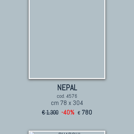
Marco Nereo Rotelli
Daniela Marchetti
Chuk Palu
Giorgio Palù
Fabio Morandi
Vito Catalano
NEPAL
cod. 4576
cm 78 x 304
-40%
780
€ 1.300
€
TAPPETI PERSIANI
Tappeti Persiani Antichi
Tappeti Persiani Vecchi