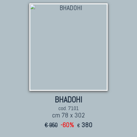
Nuovissimi Kilim India
Arazzi E Ricami
TAPPETI PER ARREDAMENTO
Tappeti Turchi Vecchi E Nuovi
Tappeti Turcomanni Vecchi E Nuovi
Tappeti Ghazni
Tappeti Beluci
Tappeti Dal Mondo
BHADOHI
cod. 7101
cm 78 x 302
-60%
380
€ 950
€