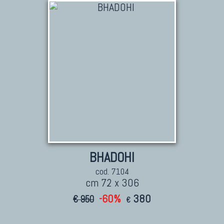
Tappeti Caucasici Antichi : Shirvan
Tappeti Caucasici Vecchi E Nuovi
TAPPETI ANTICHI DA COLLEZIONE
Tappeti Anatolici Antichi
Tappeti Cinesi Antichi
Tappeti Turcomanni Antichi
Tappeti Agra Antichi E Antica Asia
BHADOHI
cod. 7104
cm 72 x 306
KILIM
-60%
380
€ 950
Kilim Vecchi E Antichi
€
Kilim Nuovi