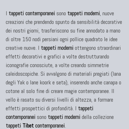
I
tappeti contemporanei
sono
tappeti moderni
, nuove
creazioni che prendendo spunto da sensibilità decorative
dei nostri giorni, trasferiscono su fine annodato a mano
di oltre 150 nodi persiani ogni pollice quadrato le idee
creative nuove. I
tappeti moderni
ottengono straordinari
effetti decorativi e grafici a volte destrutturando
iconografie conosciute, a volte creando simmetrie
caleidoscopiche. Si avvalgono di materiali pregiati (lana
degli Yak o lane koork e seta), inserendo anche canapa o
cotone al solo fine di creare magie contemporanee. Il
vello è rasato su diversi livelli di altezza, a formare
effetti prospettici di profondità. I
tappeti
contemporanei
sono
tappeti moderni
della collezione
tappeti
Tibet
contemporanei
.