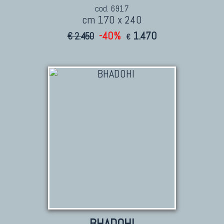
cod. 6917
cm 170 x 240
-40%
1.470
€ 2.450
€