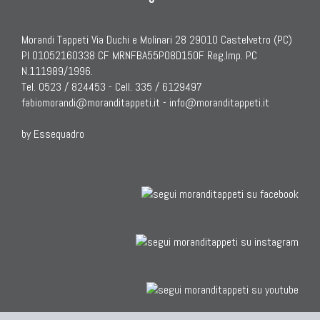
Morandi Tappeti Via Duchi e Molinari 28 29010 Castelvetro (PC)
PI 01052160338 CF MRNFBA55P08D150F Reg.Imp. PC
N.111989/1996.
Tel. 0523 / 824453 - Cell. 335 / 6129497
fabiomorandi@moranditappeti.it
-
info@moranditappeti.it
by Essequadro