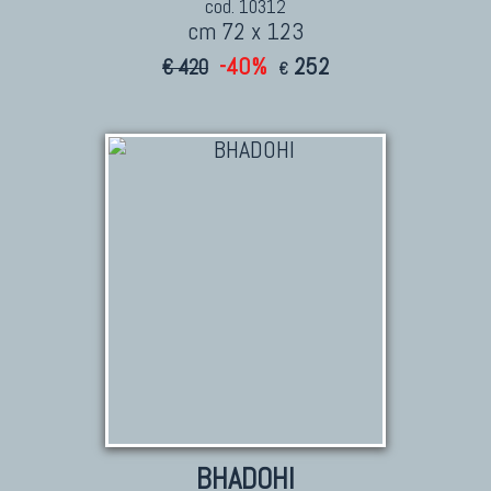
cod. 10312
cm 72 x 123
-40%
252
€ 420
€
BHADOHI