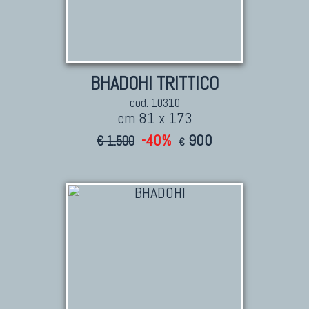
BHADOHI TRITTICO
cod. 10310
cm 81 x 173
-40%
900
€ 1.500
€