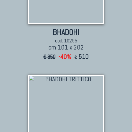
BHADOHI
cod. 10295
cm 101 x 202
-40%
510
€ 850
€