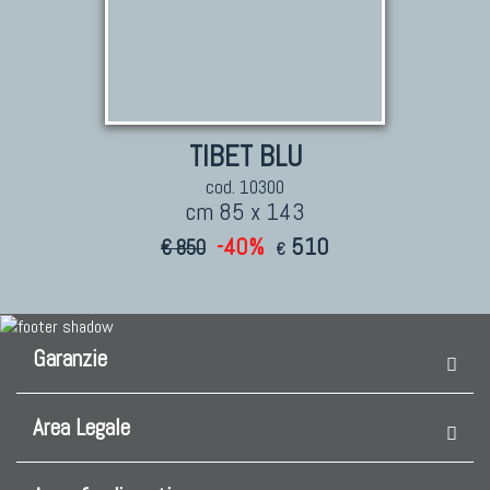
TIBET BLU
cod. 10300
cm 85 x 143
-40%
510
€ 850
€
Garanzie
Area Legale