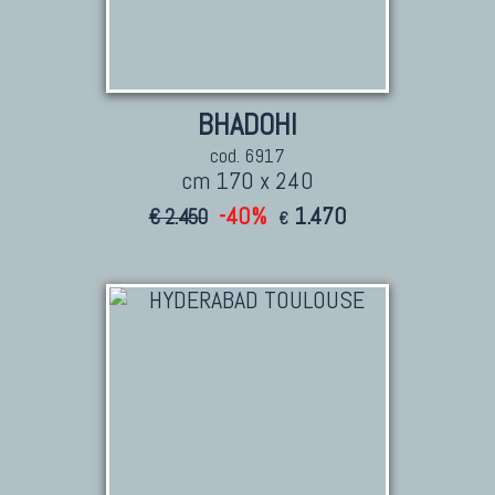
BHADOHI
cod. 6917
cm 170 x 240
-40%
1.470
€ 2.450
€