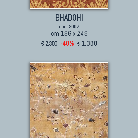
Tappeti Persiani Nuovi
Tappeti Persiani Moderni
BHADOHI
cod. 9002
cm 186 x 249
-40%
1.380
€ 2.300
€
TAPPETI CLASSICI
Collezione Hyderabad
Collezione Peshawar
Collezione Agra
Collezione Zigler