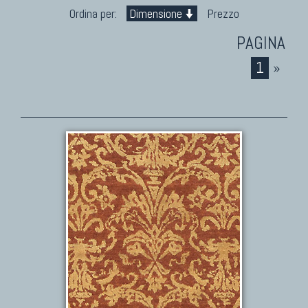
Marco Nereo Rotelli
Ordina per:
Dimensione
Prezzo
Daniela Marchetti
Chuk Palu
1
»
Giorgio Palù
Fabio Morandi
Vito Catalano
TAPPETI PERSIANI
Tappeti Persiani Antichi
Tappeti Persiani Vecchi