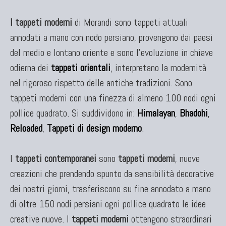
I tappeti moderni
di Morandi sono tappeti attuali
annodati a mano con nodo persiano, provengono dai paesi
del medio e lontano oriente e sono l'evoluzione in chiave
odierna dei
tappeti orientali
, interpretano la modernità
nel rigoroso rispetto delle antiche tradizioni. Sono
tappeti moderni con una finezza di almeno 100 nodi ogni
pollice quadrato. Si suddividono in:
Himalayan
,
Bhadohi
,
Reloaded
,
Tappeti di design moderno
.
I
tappeti contemporanei
sono
tappeti moderni
, nuove
creazioni che prendendo spunto da sensibilità decorative
dei nostri giorni, trasferiscono su fine annodato a mano
di oltre 150 nodi persiani ogni pollice quadrato le idee
creative nuove. I
tappeti moderni
ottengono straordinari