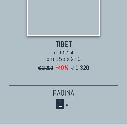
TIBET
cod. 5734
cm 155 x 240
-40%
1.320
€ 2.200
€
1
»