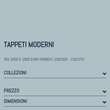
TAPPETI MODERNI
Tibet Contemporanei
Himalayan
Bhadohi Moderni
Kala Laie
TAPPETI MODERNI
Reloaded
Tappeti Moderni Collezione Morandi
TRA 1500 E 2500 EURO PARDEH | 150/200 - 210/270
COLLEZIONI
PREZZO
DIMENSIONI
TAPPETI DI DESIGN D'ARTE