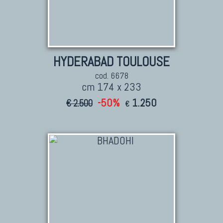
HYDERABAD TOULOUSE
cod. 6678
cm 174 x 233
-50%
1.250
€ 2.500
€