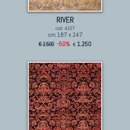
RIVER
cod. 4107
cm 187 x 247
-50%
1.250
€ 2.500
€
TAPPETI CAUCASICI
Tappeti Caucasici Antichi: Kazak
Tappeti Caucasici Antichi: Karabagh
Tappeti Caucasici Antichi : Shirvan
Tappeti Caucasici Vecchi E Nuovi