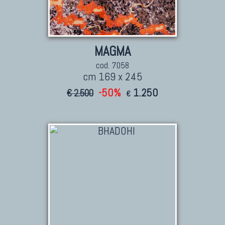
Tappeti Dal Mondo
MAGMA
cod. 7058
cm 169 x 245
-50%
1.250
€ 2.500
€