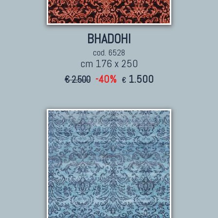
TAPPETI ANTICHI DA COLLEZIONE
BHADOHI
Tappeti Anatolici Antichi
cod. 6528
cm 176 x 250
Tappeti Cinesi Antichi
Tappeti Turcomanni Antichi
-40%
1.500
€ 2.500
€
Tappeti Agra Antichi E Antica Asia
KILIM
Kilim Vecchi E Antichi