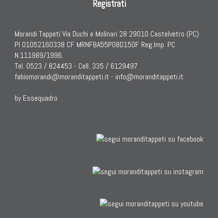
Registrati
Morandi Tappeti Via Duchi e Molinari 28 29010 Castelvetro (PC)
PI 01052160338 CF MRNFBA55P08D150F Reg.Imp. PC
N.111989/1996.
Tel. 0523 / 824453 - Cell. 335 / 6129497
fabiomorandi@moranditappeti.it
-
info@moranditappeti.it
by Essequadro