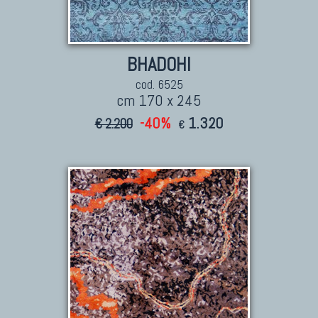
Kilim Nuovi
Nuovissimi Kilim India
Arazzi E Ricami
BHADOHI
cod. 6525
cm 170 x 245
-40%
1.320
€ 2.200
€
TAPPETI PER ARREDAMENTO
Tappeti Turchi Vecchi E Nuovi
Tappeti Turcomanni Vecchi E Nuovi
Tappeti Ghazni
Tappeti Beluci