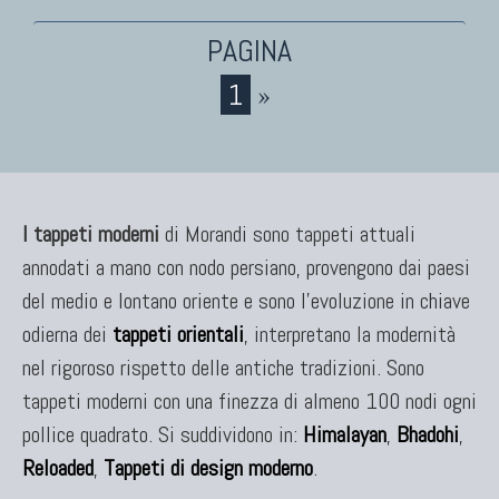
TAPPETI CAUCASICI
Tappeti Caucasici Antichi: Kazak
1
»
Tappeti Caucasici Antichi: Karabagh
Tappeti Caucasici Antichi : Shirvan
Tappeti Caucasici Vecchi E Nuovi
I tappeti moderni
di Morandi sono tappeti attuali
annodati a mano con nodo persiano, provengono dai paesi
TAPPETI ANTICHI DA COLLEZIONE
del medio e lontano oriente e sono l'evoluzione in chiave
Tappeti Anatolici Antichi
odierna dei
tappeti orientali
, interpretano la modernità
Tappeti Cinesi Antichi
nel rigoroso rispetto delle antiche tradizioni. Sono
Tappeti Turcomanni Antichi
tappeti moderni con una finezza di almeno 100 nodi ogni
Tappeti Agra Antichi E Antica Asia
pollice quadrato. Si suddividono in:
Himalayan
,
Bhadohi
,
Reloaded
,
Tappeti di design moderno
.