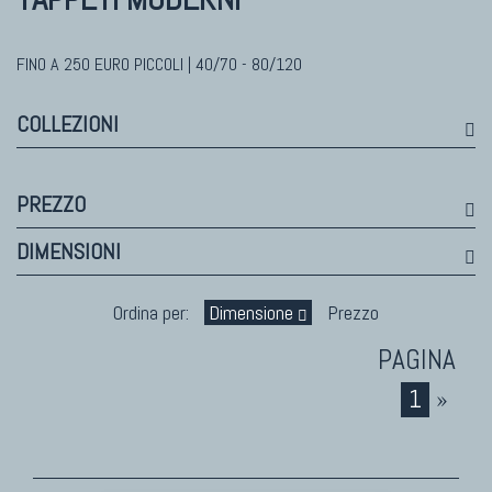
Himalayan
Bhadohi Moderni
Kala Laie
FINO A 250 EURO PICCOLI | 40/70 - 80/120
Reloaded
COLLEZIONI
Tappeti Moderni Collezione Morandi
PREZZO
TAPPETI DI DESIGN D'ARTE
DIMENSIONI
Marco Nereo Rotelli
Daniela Marchetti
Ordina per:
Dimensione
Prezzo
Chuk Palu
Giorgio Palù
1
»
Fabio Morandi
Vito Catalano