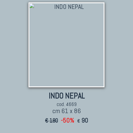
TAPPETI PERSIANI
Tappeti Persiani Antichi
Tappeti Persiani Vecchi
Tappeti Persiani Nuovi
Tappeti Persiani Moderni
TAPPETI CLASSICI
Collezione Hyderabad
INDO NEPAL
Collezione Peshawar
cod. 4669
Collezione Agra
cm 61 x 86
Collezione Zigler
-50%
90
€ 180
€