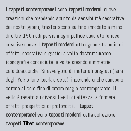
I
tappeti contemporanei
sono
tappeti moderni
, nuove
KILIM
creazioni che prendendo spunto da sensibilità decorative
Kilim Vecchi E Antichi
dei nostri giorni, trasferiscono su fine annodato a mano
Kilim Nuovi
di oltre 150 nodi persiani ogni pollice quadrato le idee
Nuovissimi Kilim India
creative nuove. I
Arazzi E Ricami
tappeti moderni
ottengono straordinari
effetti decorativi e grafici a volte destrutturando
iconografie conosciute, a volte creando simmetrie
caleidoscopiche. Si avvalgono di materiali pregiati (lana
TAPPETI PER ARREDAMENTO
degli Yak o lane koork e seta), inserendo anche canapa o
Tappeti Turchi Vecchi E Nuovi
cotone al solo fine di creare magie contemporanee. Il
Tappeti Turcomanni Vecchi E Nuovi
vello è rasato su diversi livelli di altezza, a formare
Tappeti Ghazni
effetti prospettici di profondità. I
tappeti
Tappeti Beluci
contemporanei
sono
tappeti moderni
della collezione
Tappeti Dal Mondo
tappeti
Tibet
contemporanei
.