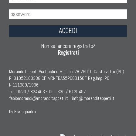
ACCEDI
Non sei ancora registrato?
Registrati
Morandi Tappeti Via Duchi e Molinari 28 29010 Castelvetro (PC)
PI 01052160338 CF MRNFBA55P08D150F Reg.Imp. PC
N.111989/1996.
Tel. 0523 / 824453 - Cell. 335 / 6129497
fabiomorandi@moranditappeti.it
-
info@moranditappeti.it
by Essequadro