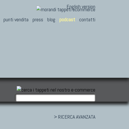
English version
punti vendita
press
blog
podcast
contatti
> RICERCA AVANZATA