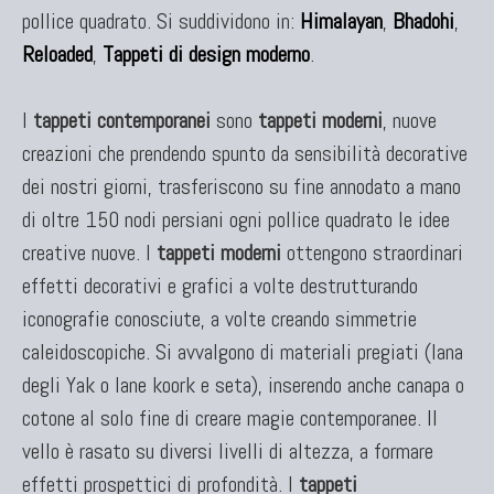
pollice quadrato. Si suddividono in:
Himalayan
,
Bhadohi
,
Reloaded
,
Tappeti di design moderno
.
I
tappeti contemporanei
sono
tappeti moderni
, nuove
creazioni che prendendo spunto da sensibilità decorative
dei nostri giorni, trasferiscono su fine annodato a mano
di oltre 150 nodi persiani ogni pollice quadrato le idee
creative nuove. I
tappeti moderni
ottengono straordinari
effetti decorativi e grafici a volte destrutturando
iconografie conosciute, a volte creando simmetrie
caleidoscopiche. Si avvalgono di materiali pregiati (lana
degli Yak o lane koork e seta), inserendo anche canapa o
cotone al solo fine di creare magie contemporanee. Il
vello è rasato su diversi livelli di altezza, a formare
effetti prospettici di profondità. I
tappeti