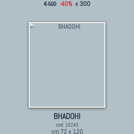
-40%
300
€ 500
€
BHADOHI
cod. 10243
cm 72 x 120