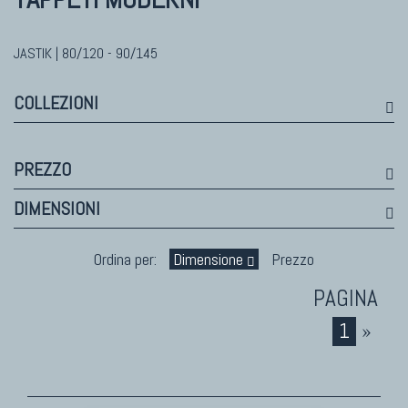
Himalayan
Bhadohi Moderni
Kala Laie
JASTIK | 80/120 - 90/145
Reloaded
COLLEZIONI
Tappeti Moderni Collezione Morandi
PREZZO
TAPPETI DI DESIGN D'ARTE
DIMENSIONI
Marco Nereo Rotelli
Daniela Marchetti
Ordina per:
Dimensione
Prezzo
Chuk Palu
Giorgio Palù
1
»
Fabio Morandi
Vito Catalano