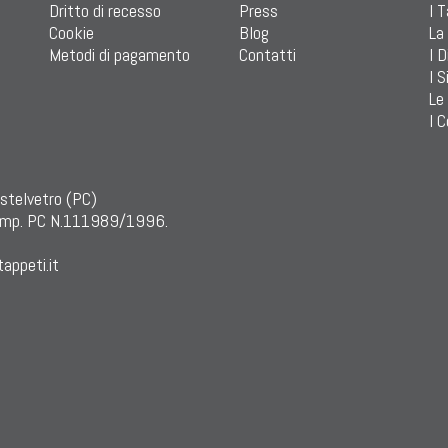
Dritto di recesso
Press
I 
Cookie
Blog
La
Metodi di pagamento
Contatti
I D
I S
Le
I C
astelvetro (PC)
mp. PC N.111989/1996.
appeti.it