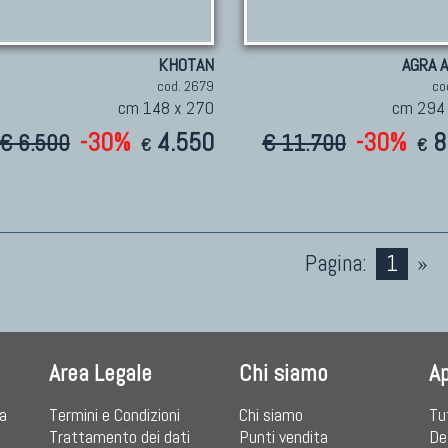
KHOTAN
AGRA 
cod. 2679
co
cm 148 x 270
cm 294
-30%
4.550
-30%
8
€ 6.500
€ 11.700
€
€
Pagina:
1
»
Area Legale
Chi siamo
A
ia
Termini e Condizioni
Chi siamo
Tu
Trattamento dei dati
Punti vendita
De