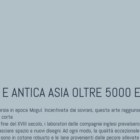
Kilim Nuovi
Nuovissimi Kilim India
I ANTICHI DA COLLEZIONE
Arazzi E Ricami
eti Anatolici Antichi
eti Cinesi Antichi
eti Turcomanni Antichi
eti Agra Antichi E Antica Asia
 E ANTICA ASIA
OLTRE 5000 
sia in epoca Mogul. Incentivata dai sovrani, questa arte raggiunse
 corte.
 fine del XVIII secolo, i laboratori delle compagnie inglesi prevalser
asciare spazio a nuovi disegni. Ad ogni modo, la qualità eccezionale 
sono in cotone robusto e le lane provenienti dalle pecore allevate 