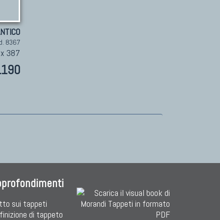
ANTICO
d. 8367
 x 387
.190
pprofondimenti
tto sui tappeti
finizione di tappeto