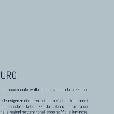
Tappeti Turcomanni Vecchi E Nuovi
Tappeti Ghazni
Tappeti Beluci
Tappeti Dal Mondo
EURO
 un eccezionale livello di perfezione e bellezza pur
o e le esigenze di mercato fecero sì che i tradizionali
dell'annodato, la bellezza dei colori e la bravura dei
nelle regioni settentrionali sono soffici e luminose.