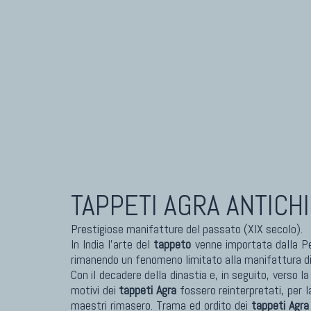
TAPPETI CAUCASICI
TAPPET
Tappeti Caucasici Antichi: Kazak
Tapp
Tappeti Caucasici Antichi: Karabagh
Tapp
Tappeti Caucasici Antichi : Shirvan
Tapp
Tappeti Caucasici Vecchi E Nuovi
Tapp
TAPPETI AGRA ANTICHI
Prestigiose manifatture del passato (XIX secolo).
In India l'arte del
tappeto
venne importata dalla Per
rimanendo un fenomeno limitato alla manifattura di
Con il decadere della dinastia e, in seguito, verso la
motivi dei
tappeti Agra
fossero reinterpretati, per l
maestri rimasero. Trama ed ordito dei
tappeti Agra