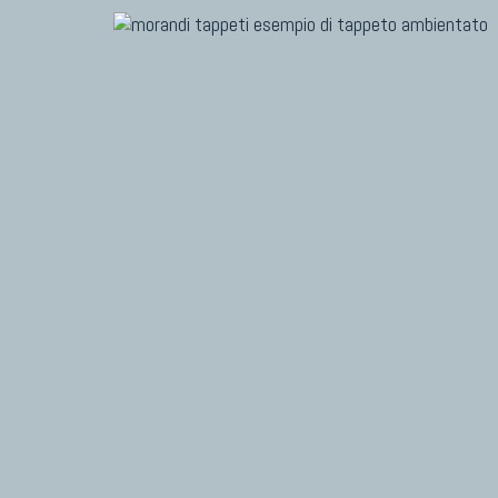
TAPPETI MODERNI
Tibet Contemporanei
Himalayan
Bhadohi Moderni
TAPPET
Kala Laie
Marc
Reloaded
Dani
Tappeti Moderni Collezione Morandi
Chuk
Gior
Fabi
Vito