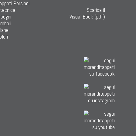
Tappeti Persiani
 tecnica
Scarica il
isegni
Visual Book (pdf)
imboli
 lane
olori