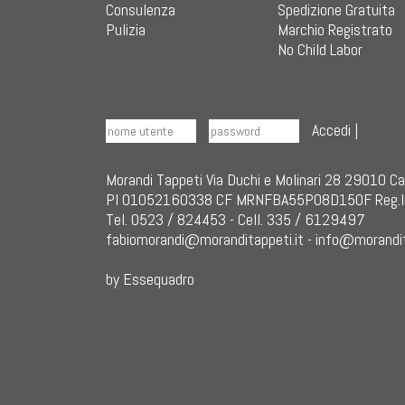
Consulenza
Spedizione Gratuita
Pulizia
Marchio Registrato
No Child Labor
Accedi
|
Morandi Tappeti Via Duchi e Molinari 28 29010 C
PI 01052160338 CF MRNFBA55P08D150F Reg.I
Tel. 0523 / 824453 - Cell. 335 / 6129497
fabiomorandi@moranditappeti.it
-
info@morandit
by Essequadro