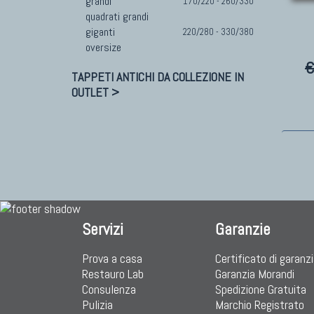
grandi
170/220 - 260/330
quadrati grandi
giganti
220/280 - 330/380
oversize
€
TAPPETI ANTICHI DA COLLEZIONE IN
OUTLET >
Servizi
Garanzie
Prova a casa
Certificato di garanz
Restauro Lab
Garanzia Morandi
Consulenza
Spedizione Gratuita
Pulizia
Marchio Registrato