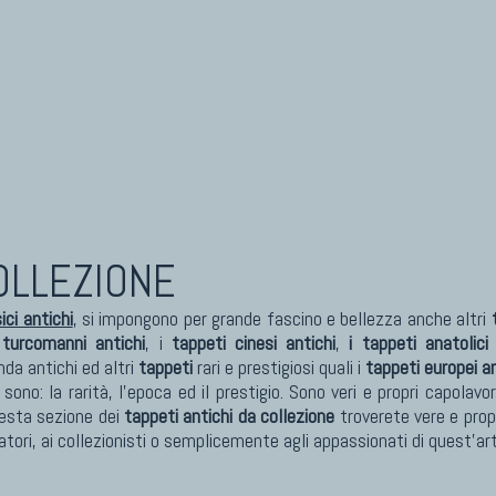
eti Cinesi Antichi
Kilim Nuovi
eti Turcomanni Antichi
Nuovissimi Kilim India
eti Agra Antichi E Antica Asia
Arazzi E Ricami
COLLEZIONE
ci antichi
, si impongono per grande fascino e bellezza anche altri
 turcomanni antichi
, i
tappeti cinesi antichi
,
i tappeti anatolici 
da antichi ed altri
tappeti
rari e prestigiosi quali i
tappeti europei an
sono: la rarità, l'epoca ed il prestigio. Sono veri e propri capola
uesta sezione dei
tappeti antichi da collezione
troverete vere e prop
matori, ai collezionisti o semplicemente agli appassionati di quest'ar