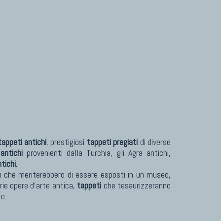
Tappeti Turcomanni Vecchi E Nuovi
Tappeti Ghazni
Tappeti Beluci
Tappeti Dal Mondo
tappeti antichi
, prestigiosi
tappeti pregiati
di diverse
antichi
provenienti dalla Turchia, gli Agra antichi,
tichi
.
vori che meriterebbero di essere esposti in un museo,
rie opere d'arte antica,
tappeti
che tesaurizzeranno
te.