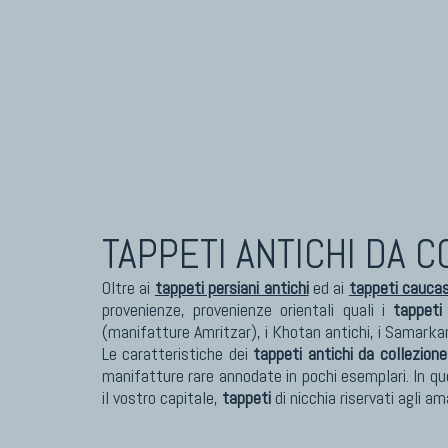
Tappeti Caucasici Antichi: Karabagh
Tapp
Tappeti Caucasici Antichi : Shirvan
Tapp
Tappeti Caucasici Vecchi E Nuovi
Tapp
TAPPETI ANTICHI DA 
Oltre ai
tappeti persiani antichi
ed ai
tappeti caucasi
provenienze, provenienze orientali quali i
tappeti
(manifatture Amritzar), i Khotan antichi, i Samarkan
Le caratteristiche dei
tappeti antichi da collezione
manifatture rare annodate in pochi esemplari. In q
il vostro capitale,
tappeti
di nicchia riservati agli a