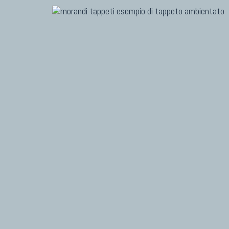
TAPPETI MODERNI
TAPPET
Tibet Contemporanei
Marc
Himalayan
Dani
Bhadohi Moderni
Chuk
Kala Laie
Gior
Reloaded
Fabi
Tappeti Moderni Collezione Morandi
Vito
TAPPETI CAUCASICI
TAPPET
Tappeti Caucasici Antichi: Kazak
Tapp