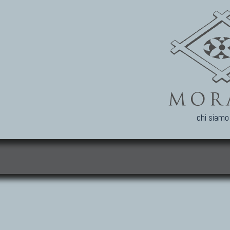
chi siamo
i