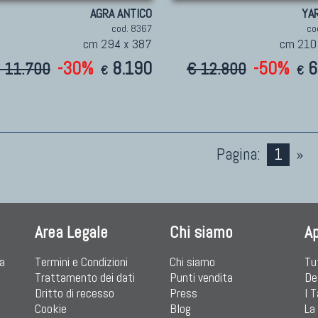
AGRA ANTICO
YA
cod. 8367
co
cm 294 x 387
cm 210
-30%
8.190
-50%
6
 11.700
€ 12.800
€
€
Pagina:
1
»
Area Legale
Chi siamo
A
ia
Termini e Condizioni
Chi siamo
Tu
Trattamento dei dati
Punti vendita
De
Dritto di recesso
Press
I 
Cookie
Blog
La