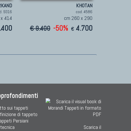
RKAND
KHOTAN
d. 9316
cod. 4586
 x 414
cm 260 x 290
.400
-50%
4.700
€ 9.400
€
pprofondimenti
tto sui tappeti
finizione di tappeto
Tappeti Persiani
 tecnica
Scarica il