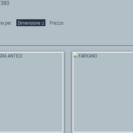
/380
na per:
Dimensione
Prezzo