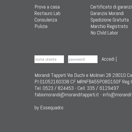
Prova a casa
Certificato di garanz
Restauro Lab
Garanzia Morandi
Consulenza
Spedizione Gratuita
Pulizia
Marchio Registrato
No Child Labor
Accedi
|
Morandi Tappeti Via Duchi e Molinari 28 29010 C
PI 01052160338 CF MRNFBA55P08D150F Reg.I
Tel. 0523 / 824453 - Cell. 335 / 6129497
fabiomorandi@moranditappeti.it
-
info@morandit
by Essequadro