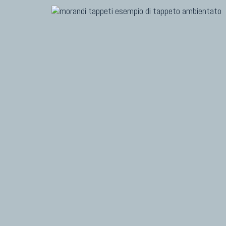
TAPPETI MODERNI
Tibet Contemporanei
Himalayan
Bhadohi Moderni
TAPPET
Kala Laie
Marc
Reloaded
Dani
Tappeti Moderni Collezione Morandi
Chuk
Gior
Fabi
Vito
TAPPETI CAUCASICI
TAPPET
Tappeti Caucasici Antichi: Kazak
Tapp