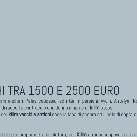
eti Cinesi Antichi
Kilim Nuovi
eti Turcomanni Antichi
Nuovissimi Kilim India
eti Agra Antichi E Antica Asia
Arazzi E Ricami
HI
TRA 1500 E 2500 EURO
simi anche i Palas caucasici ed i Gelim persiani. Aydin, Antalya, 
i di raccolta e intreccio che danno il nome ai
kilim
stessi.
 dei
kilim vecchi e antichi
sono la lana di pecora ed il pelo di capr
date per prepararle alla filatura; nei
Kilim
antichi ricopriva un ru