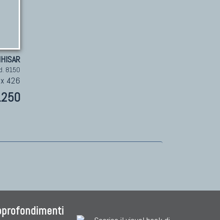
IHISAR
d. 8150
 x 426
.250
pprofondimenti