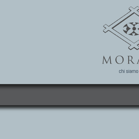
chi siamo
i