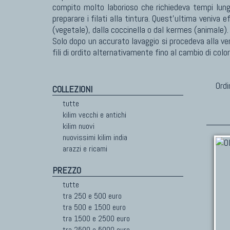
compito molto laborioso che richiedeva tempi lung
preparare i filati alla tintura. Quest'ultima veniva e
(vegetale), dalla coccinella o dal kermes (animale). I
Solo dopo un accurato lavaggio si procedeva alla ver
fili di ordito alternativamente fino al cambio di color
Ordi
COLLEZIONI
tutte
kilim vecchi e antichi
kilim nuovi
nuovissimi kilim india
arazzi e ricami
PREZZO
tutte
tra 250 e 500 euro
tra 500 e 1500 euro
tra 1500 e 2500 euro
tra 2500 e 5000 euro