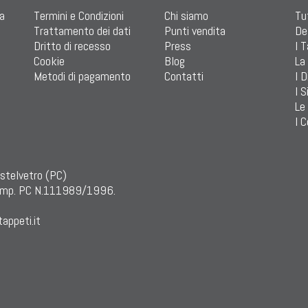
ia
Termini e Condizioni
Chi siamo
Tu
Trattamento dei dati
Punti vendita
De
Dritto di recesso
Press
I 
Cookie
Blog
La
Metodi di pagamento
Contatti
I D
I S
Le
I C
astelvetro (PC)
mp. PC N.111989/1996.
appeti.it