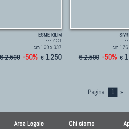
ESME KILIM
SIVR
cod. 9221
co
cm 168 x 337
cm 176
-50%
1.250
-50%
1
€ 2.500
€ 2.500
€
€
Pagina:
1
»
Area Legale
Chi siamo
A