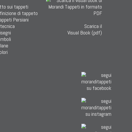
tto sui tappeti
finizione di tappeto
Tappeti Persiani
 tecnica
Scarica il
isegni
Visual Book (pdf)
imboli
 lane
olori