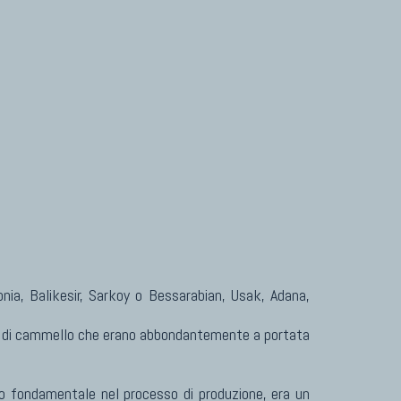
Tappeti Turcomanni Vecchi E Nuovi
Tappeti Ghazni
Tappeti Beluci
Tappeti Dal Mondo
Konia, Balikesir, Sarkoy o Bessarabian, Usak, Adana,
a e di cammello che erano abbondantemente a portata
olo fondamentale nel processo di produzione, era un