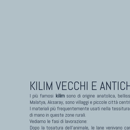
Tappeti Caucasici Antichi: Karabagh
Tapp
Tappeti Caucasici Antichi : Shirvan
Tapp
Tappeti Caucasici Vecchi E Nuovi
Tapp
KILIM VECCHI E ANTIC
I più famosi
kilim
sono di origine anatolica, bellis
Malatya, Aksaray, sono villaggi e piccole città centr
I materiali più frequentemente usati nella tessitura
di mano in queste zone rurali.
Vediamo le fasi di lavorazione:
Dopo la tosatura dell'animale, le lane venivano car