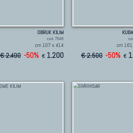
OBRUK KILIM
KUBA
cod. 7548
co
cm 107 x 414
cm 161
-50%
1.200
-50%
1
€ 2.400
€ 2.500
€
€