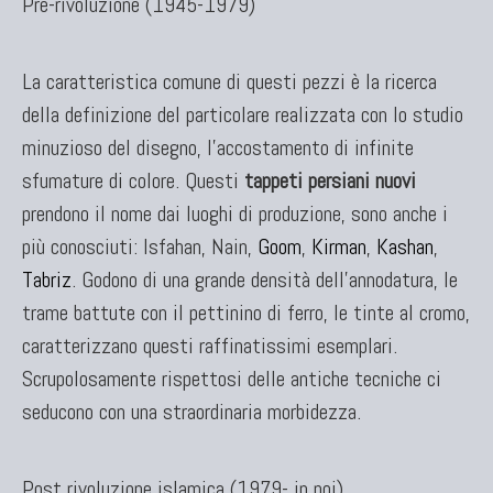
Pre-rivoluzione (1945-1979)
La caratteristica comune di questi pezzi è la ricerca
della definizione del particolare realizzata con lo studio
minuzioso del disegno, l'accostamento di infinite
sfumature di colore. Questi
tappeti persiani nuovi
prendono il nome dai luoghi di produzione, sono anche i
più conosciuti: Isfahan, Nain,
Goom
,
Kirman
,
Kashan
,
Tabriz
. Godono di una grande densità dell'annodatura, le
trame battute con il pettinino di ferro, le tinte al cromo,
caratterizzano questi raffinatissimi esemplari.
Scrupolosamente rispettosi delle antiche tecniche ci
seducono con una straordinaria morbidezza.
Post rivoluzione islamica (1979- in poi)