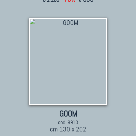
€
TAPPETI CAUCASICI
Tappeti Caucasici Antichi: Kazak
Tappeti Caucasici Antichi: Karabagh
Tappeti Caucasici Antichi : Shirvan
Tappeti Caucasici Vecchi E Nuovi
TAPPETI ANTICHI DA COLLEZIONE
Tappeti Anatolici Antichi
Tappeti Cinesi Antichi
Tappeti Turcomanni Antichi
Tappeti Agra Antichi E Antica Asia
GOOM
cod. 9913
cm 130 x 202