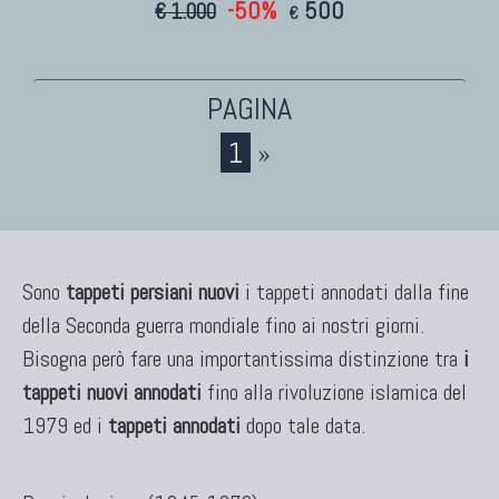
KILIM
-50%
500
€ 1.000
€
Kilim Vecchi E Antichi
Kilim Nuovi
Nuovissimi Kilim India
Arazzi E Ricami
1
»
TAPPETI PER ARREDAMENTO
Tappeti Turchi Vecchi E Nuovi
Sono
tappeti persiani nuovi
i tappeti annodati dalla fine
Tappeti Turcomanni Vecchi E Nuovi
della Seconda guerra mondiale fino ai nostri giorni.
Tappeti Ghazni
Bisogna però fare una importantissima distinzione tra
i
Tappeti Beluci
tappeti nuovi annodati
fino alla rivoluzione islamica del
Tappeti Dal Mondo
1979 ed i
tappeti annodati
dopo tale data.