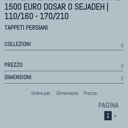
Bhadohi Moderni
1500 EURO DOSAR O SEJADEH |
Kala Laie
110/160 - 170/210
Reloaded
Tappeti Moderni Collezione Morandi
TAPPETI PERSIANI
COLLEZIONI
TAPPETI DI DESIGN D'ARTE
Marco Nereo Rotelli
PREZZO
Daniela Marchetti
DIMENSIONI
Chuk Palu
Giorgio Palù
Ordina per:
Dimensione
Prezzo
Fabio Morandi
Vito Catalano
1
»