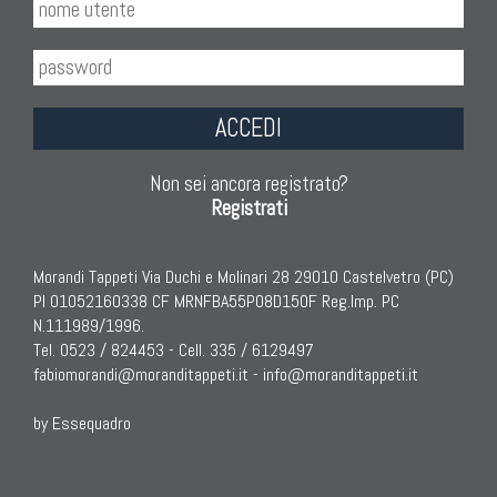
ACCEDI
Non sei ancora registrato?
Registrati
Morandi Tappeti Via Duchi e Molinari 28 29010 Castelvetro (PC)
PI 01052160338 CF MRNFBA55P08D150F Reg.Imp. PC
N.111989/1996.
Tel. 0523 / 824453 - Cell. 335 / 6129497
fabiomorandi@moranditappeti.it
-
info@moranditappeti.it
by Essequadro