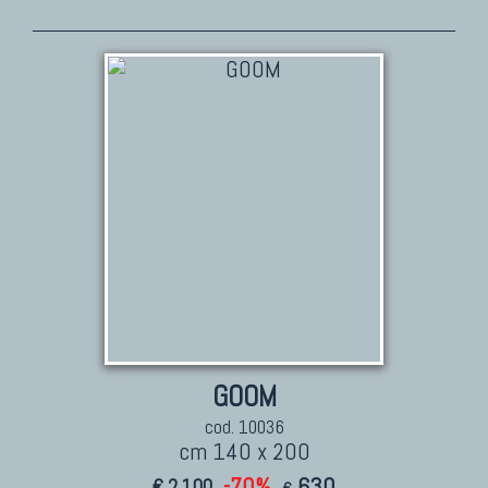
TAPPETI PERSIANI
Tappeti Persiani Antichi
Tappeti Persiani Vecchi
Tappeti Persiani Nuovi
Tappeti Persiani Moderni
TAPPETI CLASSICI
Collezione Hyderabad
Collezione Peshawar
Collezione Agra
Collezione Zigler
GOOM
cod. 10036
cm 140 x 200
-70%
630
€ 2.100