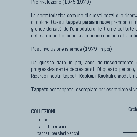
Pre-rivoluzione (1945-1979)
La caratteristica comune di questi pezzi è la ricerc
di colore. Questi
tappeti persiani nuovi
prendono il n
grande densità dell'annodatura, le trame battute co
delle antiche tecniche ci seducono con una straordi
Post rivoluzione islamica (1979- in poi)
Da questa data in poi, anno dell'insediamento 
progressivamente decrescenti. Di questo periodo, 
Ricordo i nostri tappeti
Kaskai
, i
Kaskuli
annodati nel
Tappeto
per tappeto, esemplare per esemplare vi verr
Ordi
COLLEZIONI
tutte
tappeti persiani antichi
tappeti persiani vecchi