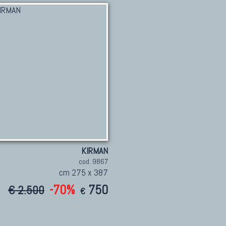
KIRMAN
cod. 9867
cm 275 x 387
-70%
750
€ 2.500
€