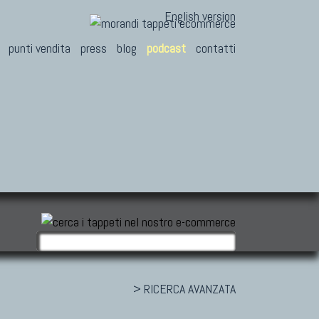
English version
punti vendita
press
blog
podcast
contatti
> RICERCA AVANZATA