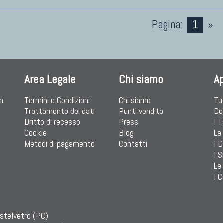
Pagina:
1
»
Area Legale
Chi siamo
A
ia
Termini e Condizioni
Chi siamo
Tu
Trattamento dei dati
Punti vendita
De
Dritto di recesso
Press
I 
Cookie
Blog
La
Metodi di pagamento
Contatti
I D
I S
Le
I C
astelvetro (PC)