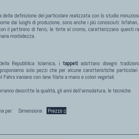
a della definizione del particolare realizzata con lo studio minuzi
ome dai luoghi di produzione, sono anche i più conosciuti: Isfahan
n il pettinino di ferro, le tinte al cromo, caratterizzano questi 
naria morbidezza.
della Repubblica Islamica, i
tappeti
adottano disegni tradiziona
proponiamo solo pezzi che per alcune caratteristiche particolari 
 Fahrs iraniano con lane filate a mano e colori vegetali.
anno descritte la qualità, gli anni dell'annodatura, le tecniche.
na per:
Dimensione
Prezzo