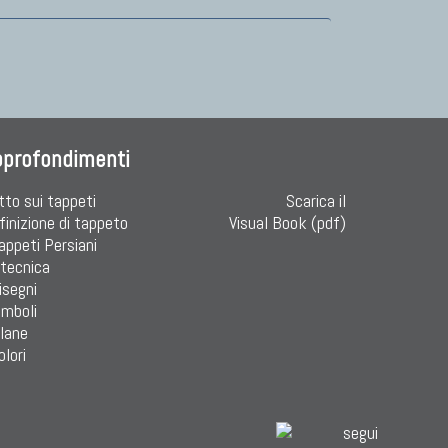
pprofondimenti
tto sui tappeti
Scarica il
finizione di tappeto
Visual Book (pdf)
Tappeti Persiani
 tecnica
isegni
imboli
 lane
olori