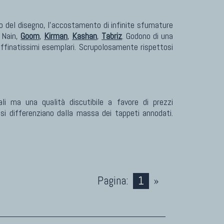
oso del disegno, l'accostamento di infinite sfumature
, Nain,
Goom
,
Kirman
,
Kashan
,
Tabriz
. Godono di una
raffinatissimi esemplari. Scrupolosamente rispettosi
li ma una qualità discutibile a favore di prezzi
si differenziano dalla massa dei tappeti annodati.
Pagina:
1
»