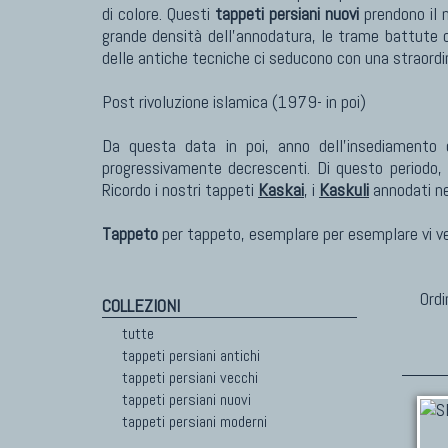
di colore. Questi
tappeti persiani nuovi
prendono il n
grande densità dell'annodatura, le trame battute co
delle antiche tecniche ci seducono con una straordi
Post rivoluzione islamica (1979- in poi)
Da questa data in poi, anno dell'insediamento 
progressivamente decrescenti. Di questo periodo, 
Ricordo i nostri tappeti
Kaskai
, i
Kaskuli
annodati nel
Tappeto
per tappeto, esemplare per esemplare vi verr
Ordi
COLLEZIONI
tutte
tappeti persiani antichi
tappeti persiani vecchi
tappeti persiani nuovi
tappeti persiani moderni