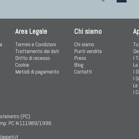
Area Legale
Chi siamo
A
ia
Termini e Condizioni
Chi siamo
Tu
Trattamento dei dati
Punti vendita
De
Dritto di recesso
Press
I 
Cookie
Blog
La
Metodi di pagamento
Contatti
I D
I S
Le
I C
astelvetro (PC)
mp. PC N.111989/1996.
appeti.it