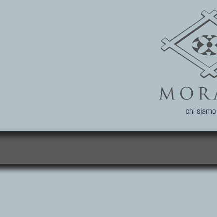
chi siamo
i