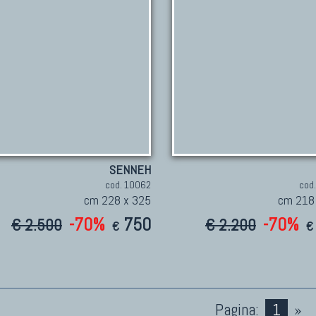
SENNEH
cod. 10062
cod
cm 228 x 325
cm 218
-70%
750
-70%
€ 2.500
€ 2.200
€
€
Pagina:
1
»