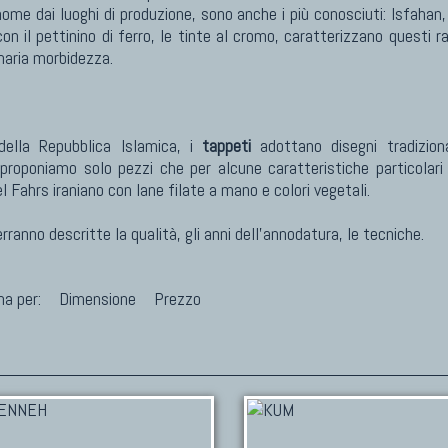
ome dai luoghi di produzione, sono anche i più conosciuti: Isfahan
n il pettinino di ferro, le tinte al cromo, caratterizzano questi 
naria morbidezza.
della Repubblica Islamica, i
tappeti
adottano disegni tradiziona
proponiamo solo pezzi che per alcune caratteristiche particolari 
 Fahrs iraniano con lane filate a mano e colori vegetali.
anno descritte la qualità, gli anni dell'annodatura, le tecniche.
na per:
Dimensione
Prezzo