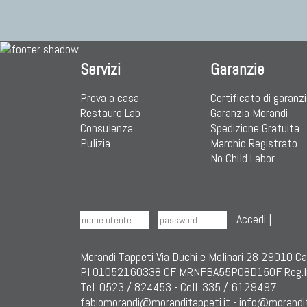
Servizi
Garanzie
Prova a casa
Certificato di garanz
Restauro Lab
Garanzia Morandi
Consulenza
Spedizione Gratuita
Pulizia
Marchio Registrato
No Child Labor
Accedi
|
Morandi Tappeti Via Duchi e Molinari 28 29010 C
PI 01052160338 CF MRNFBA55P08D150F Reg.I
Tel. 0523 / 824453 - Cell. 335 / 6129497
fabiomorandi@moranditappeti.it
-
info@morandit