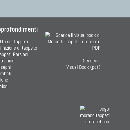
pprofondimenti
tto sui tappeti
finizione di tappeto
Tappeti Persiani
 tecnica
Scarica il
isegni
Visual Book (pdf)
imboli
 lane
olori