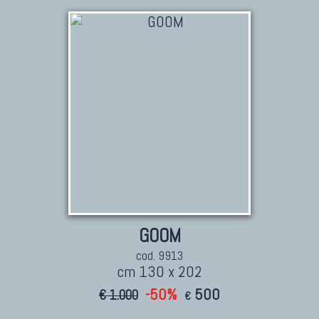
TAPPETI PERSIANI
Tappeti Persiani Antichi
Tappeti Persiani Vecchi
Tappeti Persiani Nuovi
Tappeti Persiani Moderni
TAPPETI CLASSICI
Collezione Hyderabad
Collezione Peshawar
Collezione Agra
GOOM
Collezione Zigler
cod. 9913
cm 130 x 202
-50%
500
€ 1.000
€