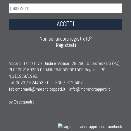
ACCEDI
Non sei ancora registrato?
Registrati
Morandi Tappeti Via Duchi e Molinari 28 29010 Castelvetro (PC)
PI 01052160338 CF MRNFBA55P08D150F Reg.Imp. PC
N.111989/1996.
Tel. 0523 / 824453 - Cell. 335 / 6129497
fabiomorandi@moranditappeti.it
-
info@moranditappeti.it
by Essequadro