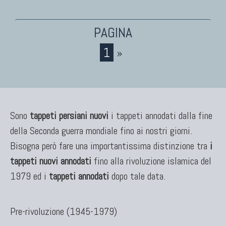
KILIM
Kilim Vecchi E Antichi
Kilim Nuovi
Nuovissimi Kilim India
1
»
Arazzi E Ricami
TAPPETI PER ARREDAMENTO
Sono
tappeti persiani nuovi
i tappeti annodati dalla fine
della Seconda guerra mondiale fino ai nostri giorni.
Tappeti Turchi Vecchi E Nuovi
Tappeti Turcomanni Vecchi E Nuovi
Bisogna però fare una importantissima distinzione tra
i
Tappeti Ghazni
tappeti nuovi annodati
fino alla rivoluzione islamica del
Tappeti Beluci
1979 ed i
tappeti annodati
dopo tale data.
Tappeti Dal Mondo
Pre-rivoluzione (1945-1979)