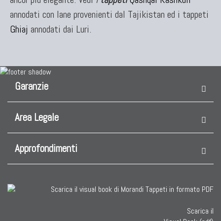
TAPPETI CAUCASICI
annodati con lane provenienti dal Tajikistan ed i tappeti
Tappeti Caucasici Antichi: Kazak
Ghiaj
annodati dai Luri.
Tappeti Caucasici Antichi: Karabagh
Tappeti Caucasici Antichi : Shirvan
Tappeti Caucasici Vecchi E Nuovi
Garanzie
TAPPETI ANTICHI DA COLLEZIONE
Area Legale
Tappeti Anatolici Antichi
Tappeti Cinesi Antichi
Approfondimenti
Tappeti Turcomanni Antichi
Tappeti Agra Antichi E Antica Asia
Scarica il