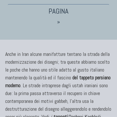
TAPPETI PERSIANI
Tappeti Persiani Antichi
Tappeti Persiani Vecchi
»
Tappeti Persiani Nuovi
Tappeti Persiani Moderni
Anche in Iran alcune manifatture tentano la strada della
modernizzazione dei disegni; tra queste abbiamo scelto
TAPPETI CLASSICI
le poche che hanno uno stile adatto al gusto italiano
Collezione Hyderabad
mantenendo la qualità ed il fascino
del tappeto persiano
Collezione Peshawar
moderno
Collezione Agra
. Le strade intraprese dagli ustah iraniani sono
Collezione Zigler
due: la prima passa attraverso il recupero in chiave
contemporanea dei motivi gabbeh, l'altra usa la
destrutturazione del disegno alleggerendolo e rendendolo
ancor più elegante. Vedi
i
tappeti
Qashqai Kashkuli