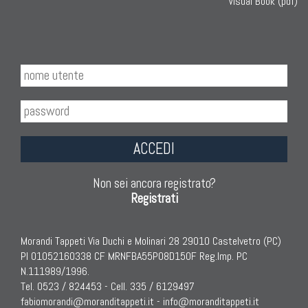
Visual Book (pdf)
KILIM
Kilim Vecchi E Antichi
Kilim Nuovi
Nuovissimi Kilim India
Arazzi E Ricami
ACCEDI
TAPPETI PER ARREDAMENTO
Tappeti Turchi Vecchi E Nuovi
Non sei ancora registrato?
Tappeti Turcomanni Vecchi E Nuovi
Registrati
Tappeti Ghazni
Tappeti Beluci
Morandi Tappeti Via Duchi e Molinari 28 29010 Castelvetro (PC)
Tappeti Dal Mondo
PI 01052160338 CF MRNFBA55P08D150F Reg.Imp. PC
N.111989/1996.
Tel. 0523 / 824453 - Cell. 335 / 6129497
fabiomorandi@moranditappeti.it
-
info@moranditappeti.it