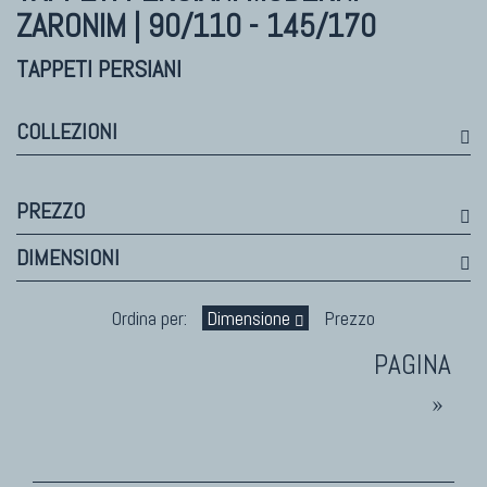
Bhadohi Moderni
ZARONIM | 90/110 - 145/170
Kala Laie
Reloaded
TAPPETI PERSIANI
Tappeti Moderni Collezione Morandi
COLLEZIONI
TAPPETI DI DESIGN D'ARTE
PREZZO
Marco Nereo Rotelli
DIMENSIONI
Daniela Marchetti
Chuk Palu
Ordina per:
Dimensione
Prezzo
Giorgio Palù
Fabio Morandi
Vito Catalano
»