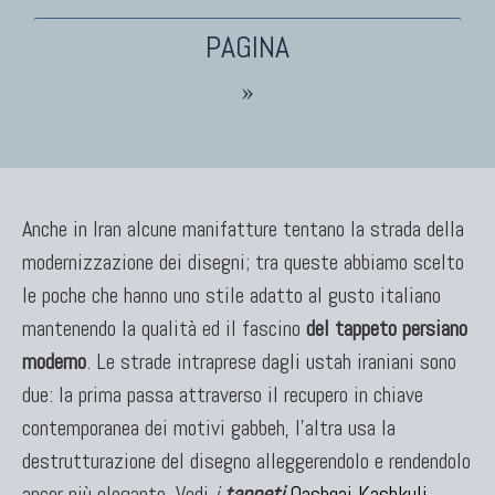
TAPPETI PERSIANI
Tappeti Persiani Antichi
Tappeti Persiani Vecchi
»
Tappeti Persiani Nuovi
Tappeti Persiani Moderni
Anche in Iran alcune manifatture tentano la strada della
modernizzazione dei disegni; tra queste abbiamo scelto
TAPPETI CLASSICI
le poche che hanno uno stile adatto al gusto italiano
Collezione Hyderabad
mantenendo la qualità ed il fascino
del tappeto persiano
Collezione Peshawar
moderno
Collezione Agra
. Le strade intraprese dagli ustah iraniani sono
Collezione Zigler
due: la prima passa attraverso il recupero in chiave
contemporanea dei motivi gabbeh, l'altra usa la
destrutturazione del disegno alleggerendolo e rendendolo
ancor più elegante. Vedi
i
tappeti
Qashqai Kashkuli