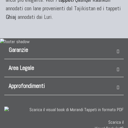
TAPPETI CAUCASICI
annodati con lane provenienti dal Tajikistan ed i tappeti
Tappeti Caucasici Antichi: Kazak
Ghiaj
annodati dai Luri.
Tappeti Caucasici Antichi: Karabagh
Tappeti Caucasici Antichi : Shirvan
Tappeti Caucasici Vecchi E Nuovi
Garanzie
TAPPETI ANTICHI DA COLLEZIONE
Area Legale
Tappeti Anatolici Antichi
Tappeti Cinesi Antichi
Approfondimenti
Tappeti Turcomanni Antichi
Tappeti Agra Antichi E Antica Asia
Scarica il