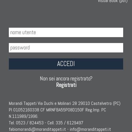
Visual Book (pdf)
KILIM
Kilim Vecchi E Antichi
Kilim Nuovi
Nuovissimi Kilim India
Arazzi E Ricami
ACCEDI
TAPPETI PER ARREDAMENTO
Tappeti Turchi Vecchi E Nuovi
Non sei ancora registrato?
Tappeti Turcomanni Vecchi E Nuovi
Registrati
Tappeti Ghazni
Tappeti Beluci
Morandi Tappeti Via Duchi e Molinari 28 29010 Castelvetro (PC)
Tappeti Dal Mondo
PI 01052160338 CF MRNFBA55P08D150F Reg.Imp. PC
N.111989/1996.
Tel. 0523 / 824453 - Cell. 335 / 6129497
fabiomorandi@moranditappeti.it
-
info@moranditappeti.it