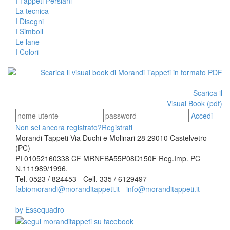
I Tappeti Persiani
La tecnica
I Disegni
I Simboli
Le lane
I Colori
Scarica il
Visual Book (pdf)
Accedi
Non sei ancora registrato?
Registrati
Morandi Tappeti Via Duchi e Molinari 28 29010 Castelvetro
(PC)
PI 01052160338 CF MRNFBA55P08D150F Reg.Imp. PC
N.111989/1996.
Tel. 0523 / 824453 - Cell. 335 / 6129497
fabiomorandi@moranditappeti.it
-
info@moranditappeti.it
by Essequadro