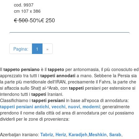
cod. 9937
Tappeti Caucasici Antichi : Shirvan
cm 107 x 386
Tappeti Caucasici Vecchi E Nuovi
€ 500
-50%
€
250
TAPPETI ANTICHI DA COLLEZIONE
Tappeti Anatolici Antichi
Pagina:
1
»
Tappeti Cinesi Antichi
Tappeti Turcomanni Antichi
Tappeti Agra Antichi E Antica Asia
Il
tappeto persiano
è il
tappeto
per antonomasia, il più conosciuto ed
apprezzato tra tutti i
tappeti annodati
a mano. Sebbene la Persia sia
la parte più meridionale dell'IRAN, precisamente il Fahrs, la parte che
KILIM
si affaccia sullo Shaṭṭ al-ʿArab, con
tappeti
persiani per estensione si
Kilim Vecchi E Antichi
intendono tutti i
tappeti
Iraniani.
Kilim Nuovi
Classifichiamo i
tappeti persiani
in base all'epoca di annodatura:
Nuovissimi Kilim India
tappeti persiani antichi
,
vecchi
,
nuovi
,
moderni
; generalmente
Arazzi E Ricami
prendono il nome dalla città od area di annodatura per cui possiamo
dividerli per le zone di provenienza:
TAPPETI PER ARREDAMENTO
Azerbaijan iraniano:
Tabriz
,
Heriz
,
Karadjeh
,
Meshkin
,
Sarab
,