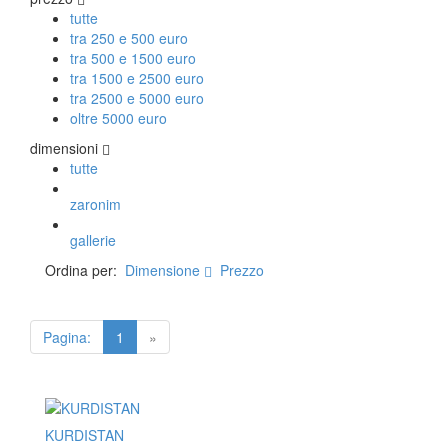
Vito Catalano
tutte
tra 250 e 500 euro
tra 500 e 1500 euro
TAPPETI PERSIANI
tra 1500 e 2500 euro
tra 2500 e 5000 euro
Tappeti Persiani Antichi
oltre 5000 euro
Tappeti Persiani Vecchi
Tappeti Persiani Nuovi
dimensioni
Tappeti Persiani Moderni
tutte
zaronim
TAPPETI CLASSICI
gallerie
Collezione Hyderabad
Ordina per:
Dimensione
Prezzo
Collezione Peshawar
Collezione Agra
Collezione Zigler
Pagina:
1
»
TAPPETI CAUCASICI
Tappeti Caucasici Antichi: Kazak
KURDISTAN
Tappeti Caucasici Antichi: Karabagh