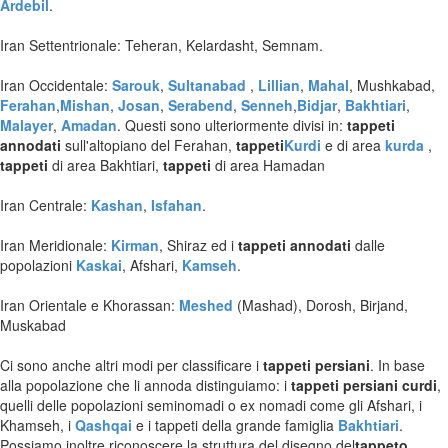
Ardebil
.
Tappeti Turchi Vecchi E Nuovi
Tappeti Turcomanni Vecchi E Nuovi
Iran Settentrionale: Teheran, Kelardasht, Semnam.
Tappeti Ghazni
Tappeti Beluci
Iran Occidentale:
Sarouk
,
Sultanabad
,
Lillian
,
Mahal
, Mushkabad,
Tappeti Dal Mondo
Ferahan
,
Mishan
,
Josan
,
Serabend
,
Senneh
,
Bidjar
,
Bakhtiari
,
Malayer
,
Amadan
. Questi sono ulteriormente divisi in:
tappeti
annodati
sull'altopiano del Ferahan,
tappeti
Kurdi
e di area
kurda
,
tappeti
di area Bakhtiari,
tappeti
di area Hamadan
Iran Centrale:
Kashan
,
Isfahan
.
Iran Meridionale:
Kirman
, Shiraz ed i
tappeti annodati
dalle
popolazioni
Kaskai
, Afshari,
Kamseh
.
Iran Orientale e Khorassan:
Meshed
(Mashad), Dorosh, Birjand,
Muskabad
Ci sono anche altri modi per classificare i
tappeti persiani
. In base
alla popolazione che li annoda distinguiamo: i
tappeti persiani curdi
,
quelli delle popolazioni seminomadi o ex nomadi come gli Afshari, i
Khamseh, i
Qashqai
e i tappeti della grande famiglia
Bakhtiari
.
Possiamo inoltre riconoscere la struttura del disegno del
tappeto