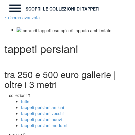
SCOPRI LE COLLEZIONI DI TAPPETI
> ricerca avanzata
TAPPETI MODERNI
tappeti persiani
Tibet Contemporanei
Himalayan
Bhadohi Moderni
Kala Laie
Reloaded
tra 250 e 500 euro gallerie |
Tappeti Moderni Collezione Morandi
oltre i 3 metri
collezioni
TAPPETI DI DESIGN D'ARTE
tutte
Marco Nereo Rotelli
tappeti persiani antichi
Daniela Marchetti
tappeti persiani vecchi
Chuk Palu
tappeti persiani nuovi
Giorgio Palù
tappeti persiani moderni
Fabio Morandi
prezzo