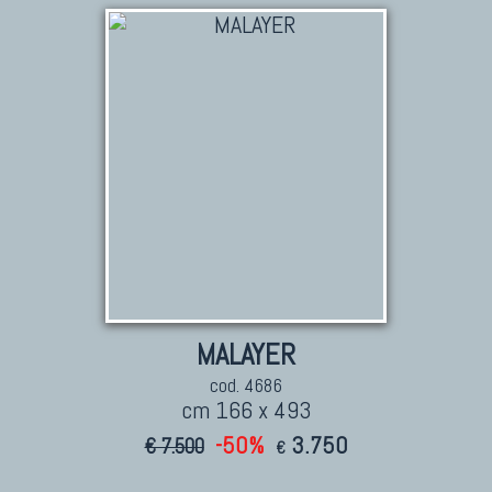
TAPPETI PERSIANI
Tappeti Persiani Antichi
Tappeti Persiani Vecchi
Tappeti Persiani Nuovi
Tappeti Persiani Moderni
TAPPETI CLASSICI
Collezione Hyderabad
MALAYER
Collezione Peshawar
cod. 4686
Collezione Agra
cm 166 x 493
Collezione Zigler
-50%
3.750
€ 7.500
€