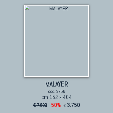
TAPPETI CAUCASICI
Tappeti Caucasici Antichi: Kazak
Tappeti Caucasici Antichi: Karabagh
Tappeti Caucasici Antichi : Shirvan
Tappeti Caucasici Vecchi E Nuovi
TAPPETI ANTICHI DA COLLEZIONE
Tappeti Anatolici Antichi
Tappeti Cinesi Antichi
MALAYER
Tappeti Turcomanni Antichi
cod. 9956
Tappeti Agra Antichi E Antica Asia
cm 152 x 404
-50%
3.750
€ 7.500
€