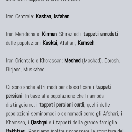
Iran Centrale:
Kashan
,
Isfahan
.
Iran Meridionale:
Kirman
, Shiraz ed i
tappeti annodati
dalle popolazioni
Kaskai
, Afshari,
Kamseh
.
Iran Orientale e Khorassan:
Meshed
(Mashad), Dorosh,
Birjand, Muskabad
Ci sono anche altri modi per classificare i
tappeti
persiani
. In base alla popolazione che li annoda
distinguiamo: i
tappeti persiani curdi
, quelli delle
popolazioni seminomadi o ex nomadi come gli Afshari, i
Khamseh, i
Qashqai
e i tappeti della grande famiglia
Bakhtiari
. Possiamo inoltre riconoscere la struttura del