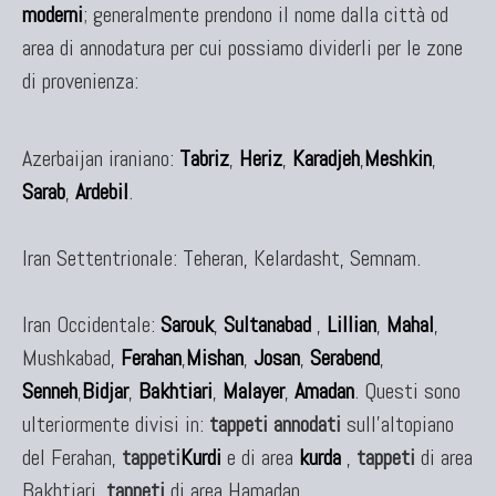
moderni
; generalmente prendono il nome dalla città od
area di annodatura per cui possiamo dividerli per le zone
di provenienza:
Azerbaijan iraniano:
Tabriz
,
Heriz
,
Karadjeh
,
Meshkin
,
Sarab
,
Ardebil
.
Iran Settentrionale: Teheran, Kelardasht, Semnam.
Iran Occidentale:
Sarouk
,
Sultanabad
,
Lillian
,
Mahal
,
Mushkabad,
Ferahan
,
Mishan
,
Josan
,
Serabend
,
Senneh
,
Bidjar
,
Bakhtiari
,
Malayer
,
Amadan
. Questi sono
ulteriormente divisi in:
tappeti annodati
sull'altopiano
del Ferahan,
tappeti
Kurdi
e di area
kurda
,
tappeti
di area
Bakhtiari,
tappeti
di area Hamadan