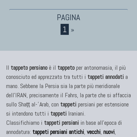
KILIM
Kilim Vecchi E Antichi
1
»
Kilim Nuovi
Nuovissimi Kilim India
Arazzi E Ricami
Il
tappeto persiano
è il
tappeto
per antonomasia, il più
conosciuto ed apprezzato tra tutti i
tappeti annodati
a
TAPPETI PER ARREDAMENTO
mano. Sebbene la Persia sia la parte più meridionale
Tappeti Turchi Vecchi E Nuovi
dell'IRAN, precisamente il Fahrs, la parte che si affaccia
Tappeti Turcomanni Vecchi E Nuovi
sullo Shaṭṭ al-ʿArab, con
tappeti
persiani per estensione
Tappeti Ghazni
si intendono tutti i
tappeti
Iraniani.
Tappeti Beluci
Classifichiamo i
Tappeti Dal Mondo
tappeti persiani
in base all'epoca di
annodatura:
tappeti persiani antichi
,
vecchi
,
nuovi
,