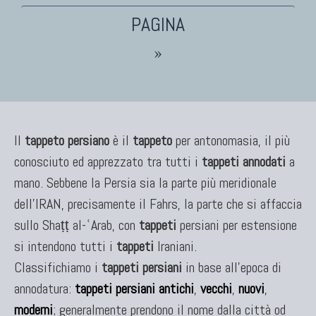
TAPPETI PERSIANI
»
Tappeti Persiani Antichi
Tappeti Persiani Vecchi
Tappeti Persiani Nuovi
Tappeti Persiani Moderni
Il
tappeto persiano
è il
tappeto
per antonomasia, il più
conosciuto ed apprezzato tra tutti i
tappeti annodati
a
mano. Sebbene la Persia sia la parte più meridionale
TAPPETI CLASSICI
dell'IRAN, precisamente il Fahrs, la parte che si affaccia
Collezione Hyderabad
sullo Shaṭṭ al-ʿArab, con
tappeti
persiani per estensione
Collezione Peshawar
si intendono tutti i
tappeti
Iraniani.
Collezione Agra
Classifichiamo i
tappeti persiani
in base all'epoca di
Collezione Zigler
annodatura:
tappeti persiani antichi
,
vecchi
,
nuovi
,
moderni
; generalmente prendono il nome dalla città od