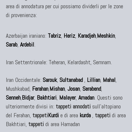
area di annodatura per cui possiamo dividerli per le zone
TAPPETI CAUCASICI
di provenienza:
Tappeti Caucasici Antichi: Kazak
Tappeti Caucasici Antichi: Karabagh
Azerbaijan iraniano:
Tabriz
,
Heriz
,
Karadjeh
,
Meshkin
,
Tappeti Caucasici Antichi : Shirvan
Sarab
,
Ardebil
.
Tappeti Caucasici Vecchi E Nuovi
Iran Settentrionale: Teheran, Kelardasht, Semnam.
TAPPETI ANTICHI DA COLLEZIONE
Iran Occidentale:
Sarouk
,
Sultanabad
,
Lillian
,
Mahal
,
Tappeti Anatolici Antichi
Mushkabad,
Ferahan
,
Mishan
,
Josan
,
Serabend
,
Tappeti Cinesi Antichi
Senneh
,
Bidjar
,
Bakhtiari
,
Malayer
,
Amadan
. Questi sono
Tappeti Turcomanni Antichi
ulteriormente divisi in:
tappeti annodati
sull'altopiano
Tappeti Agra Antichi E Antica Asia
del Ferahan,
tappeti
Kurdi
e di area
kurda
,
tappeti
di area
Bakhtiari,
tappeti
di area Hamadan