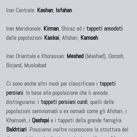
Iran Centrale:
Kashan
,
Isfahan
.
KILIM
Kilim Vecchi E Antichi
Iran Meridionale:
Kirman
, Shiraz ed i
tappeti annodati
Kilim Nuovi
dalle popolazioni
Kaskai
, Afshari,
Kamseh
.
Nuovissimi Kilim India
Arazzi E Ricami
Iran Orientale e Khorassan:
Meshed
(Mashad), Dorosh,
Birjand, Muskabad
TAPPETI PER ARREDAMENTO
Ci sono anche altri modi per classificare i
tappeti
Tappeti Turchi Vecchi E Nuovi
persiani
. In base alla popolazione che li annoda
Tappeti Turcomanni Vecchi E Nuovi
distinguiamo: i
tappeti persiani curdi
, quelli delle
Tappeti Ghazni
popolazioni seminomadi o ex nomadi come gli Afshari, i
Tappeti Beluci
Khamseh, i
Qashqai
e i tappeti della grande famiglia
Tappeti Dal Mondo
Bakhtiari
. Possiamo inoltre riconoscere la struttura del