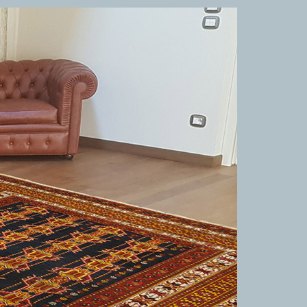
TAPPETI CLASSICI
Collezione Hyderabad
Collezione Peshawar
Collezione Agra
Collezione Zigler