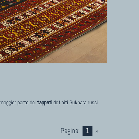
TAPPETI PER ARREDAMENTO
Tappeti Turchi Vecchi E Nuovi
Tappeti Turcomanni Vecchi E Nuovi
Tappeti Ghazni
Tappeti Beluci
Tappeti Dal Mondo
 maggior parte dei
tappeti
definiti Bukhara russi.
Pagina:
1
»