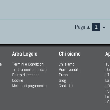
Pagina:
1
»
Area Legale
Chi siamo
A
ia
Termini e Condizioni
Chi siamo
Tu
Trattamento dei dati
Punti vendita
De
Dritto di recesso
Press
I 
Cookie
Blog
La
Metodi di pagamento
Contatti
I D
I S
Le
I C