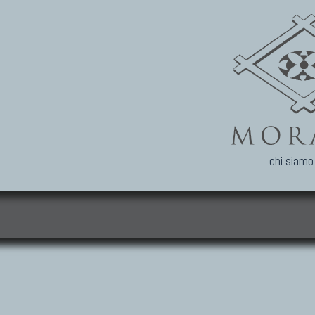
chi siamo
i