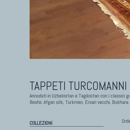
TAPPETI CAUCASICI
TAPPET
Tappeti Caucasici Antichi: Kazak
Tapp
Tappeti Caucasici Antichi: Karabagh
Tapp
Tappeti Caucasici Antichi : Shirvan
Tapp
Tappeti Caucasici Vecchi E Nuovi
Tapp
TAPPETI TURCOMANNI 
Annodati in Uzbekistan e Tagikistan con i classici 
Beshir, Afgan silk, Turkmen, Ersari vecchi, Bukhara.
Ordi
COLLEZIONI