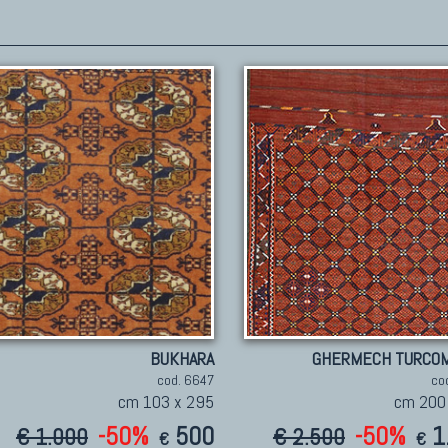
BUKHARA
GHERMECH TURCO
cod. 6647
co
cm 103 x 295
cm 200
-50%
500
-50%
1
€ 1.000
€ 2.500
€
€