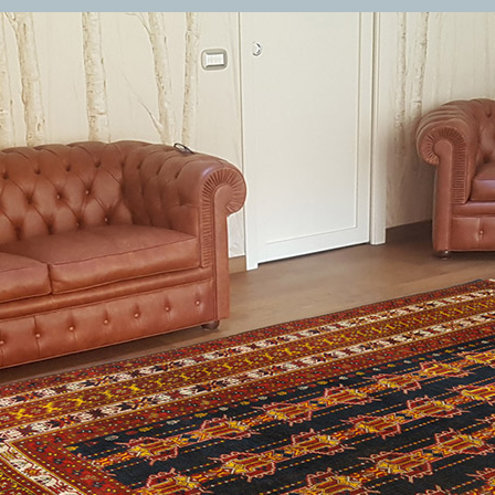
I DI DESIGN D'ARTE
TAPPETI PERSIANI
o Nereo Rotelli
Tappeti Persiani Antichi
ela Marchetti
Tappeti Persiani Vecchi
 Palu
Tappeti Persiani Nuovi
gio Palù
Tappeti Persiani Moderni
o Morandi
 Catalano