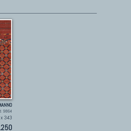
MANNO
d. 9864
 x 343
.250