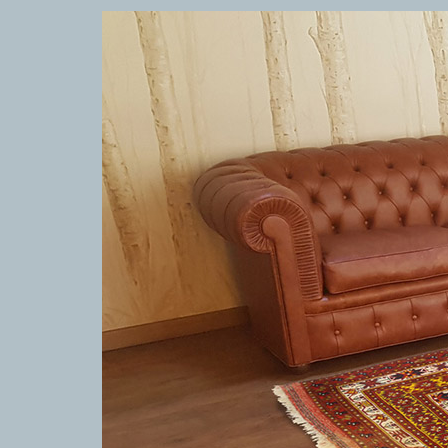
TAPPETI MODERNI
TAPPET
Tibet Contemporanei
Marc
Himalayan
Dani
Bhadohi Moderni
Chuk
Kala Laie
Gior
Reloaded
Fabi
Tappeti Moderni Collezione Morandi
Vito