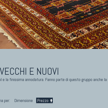
I ANTICHI DA COLLEZIONE
KILIM
eti Anatolici Antichi
Kilim Vecchi E Antichi
eti Cinesi Antichi
Kilim Nuovi
eti Turcomanni Antichi
Nuovissimi Kilim India
eti Agra Antichi E Antica Asia
Arazzi E Ricami
VECCHI E NUOVI
gul e la finissima annodatura. Fanno parte di questo gruppo anche la
na per:
Dimensione
Prezzo