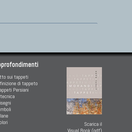
pprofondimenti
tto sui tappeti
finizione di tappeto
Tappeti Persiani
 tecnica
isegni
imboli
 lane
olori
Scarica il
Visual Book (pdf)