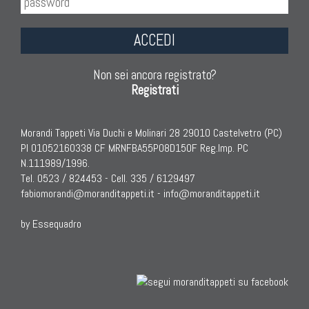
ACCEDI
Non sei ancora registrato?
Registrati
Morandi Tappeti Via Duchi e Molinari 28 29010 Castelvetro (PC)
PI 01052160338 CF MRNFBA55P08D150F Reg.Imp. PC
N.111989/1996.
Tel. 0523 / 824453 - Cell. 335 / 6129497
fabiomorandi@moranditappeti.it
-
info@moranditappeti.it
by Essequadro