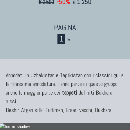
-50%
1.250
€ 2.500
€
KILIM
Kilim Vecchi E Antichi
Kilim Nuovi
Nuovissimi Kilim India
1
»
Arazzi E Ricami
TAPPETI PER ARREDAMENTO
Annodati in Uzbekistan e Tagikistan con i classici gul e
la finissima annodatura. Fanno parte di questo gruppo
Tappeti Turchi Vecchi E Nuovi
Tappeti Turcomanni Vecchi E Nuovi
anche la maggior parte dei
tappeti
definiti Bukhara
Tappeti Ghazni
russi.
Tappeti Beluci
Beshir, Afgan silk, Turkmen, Ersari vecchi, Bukhara.
Tappeti Dal Mondo