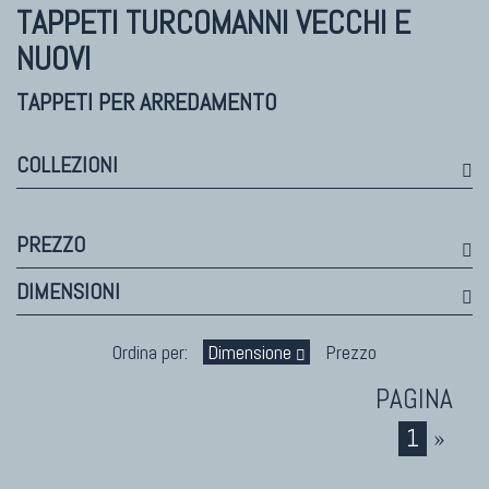
Himalayan
TAPPETI TURCOMANNI VECCHI E
Bhadohi Moderni
NUOVI
Kala Laie
Reloaded
TAPPETI PER ARREDAMENTO
Tappeti Moderni Collezione Morandi
COLLEZIONI
TAPPETI DI DESIGN D'ARTE
PREZZO
Marco Nereo Rotelli
DIMENSIONI
Daniela Marchetti
Chuk Palu
Ordina per:
Dimensione
Prezzo
Giorgio Palù
Fabio Morandi
Vito Catalano
1
»