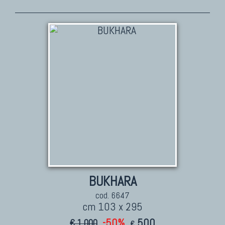
TAPPETI PERSIANI
Tappeti Persiani Antichi
Tappeti Persiani Vecchi
Tappeti Persiani Nuovi
Tappeti Persiani Moderni
TAPPETI CLASSICI
Collezione Hyderabad
Collezione Peshawar
Collezione Agra
BUKHARA
Collezione Zigler
cod. 6647
cm 103 x 295
-50%
500
€ 1.000
€