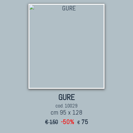
TAPPETI PERSIANI
Tappeti Persiani Antichi
Tappeti Persiani Vecchi
Tappeti Persiani Nuovi
Tappeti Persiani Moderni
TAPPETI CLASSICI
Collezione Hyderabad
GURE
Collezione Peshawar
Collezione Agra
cod. 10029
cm 95 x 128
Collezione Zigler
-50%
75
€ 150
€