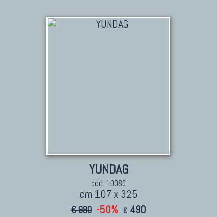
KILIM
Kilim Vecchi E Antichi
Kilim Nuovi
Nuovissimi Kilim India
Arazzi E Ricami
TAPPETI PER ARREDAMENTO
Tappeti Turchi Vecchi E Nuovi
Tappeti Turcomanni Vecchi E Nuovi
Tappeti Ghazni
YUNDAG
Tappeti Beluci
cod. 10080
cm 107 x 325
Tappeti Dal Mondo
-50%
490
€ 980
€