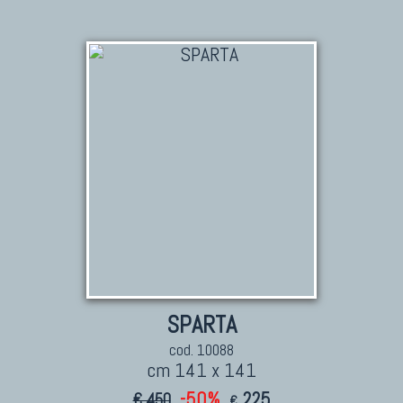
SPARTA
cod. 10088
cm 141 x 141
-50%
225
€ 450
€