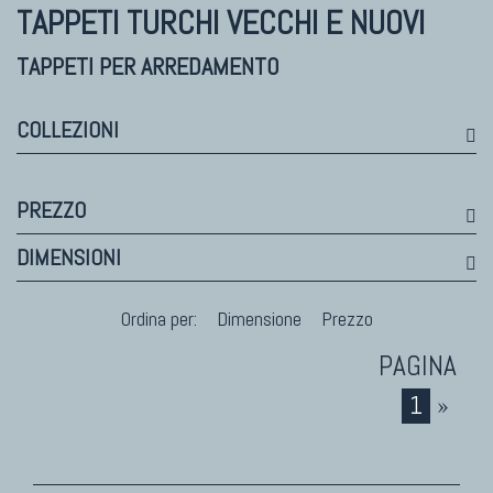
Himalayan
TAPPETI TURCHI VECCHI E NUOVI
Bhadohi Moderni
Kala Laie
TAPPETI PER ARREDAMENTO
Reloaded
Tappeti Moderni Collezione Morandi
COLLEZIONI
PREZZO
TAPPETI DI DESIGN D'ARTE
DIMENSIONI
Marco Nereo Rotelli
Daniela Marchetti
Ordina per:
Dimensione
Prezzo
Chuk Palu
Giorgio Palù
Fabio Morandi
1
»
Vito Catalano