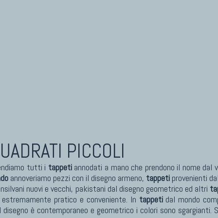
UADRATI PICCOLI
ndiamo tutti i
tappeti
annodati a mano che prendono il nome dal vi
ndo
annoveriamo pezzi con il disegno armeno,
tappeti
provenienti dal
nsilvani nuovi e vecchi, pakistani dal disegno geometrico ed altri
ta
uso estremamente pratico e conveniente. In
tappeti
dal mondo compre
l disegno è contemporaneo e geometrico i colori sono sgargianti. S