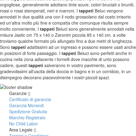
orgogliose, generalmente adottano tinte scure, colori bruciati o bruniti,
Tappeti Caucasici Vecchi E Nuovi
rossi o rossi stemperati, neri e marroni. I
tappeti
Beluc vengono
annodati in due qualità una con il nodo grossolano dal costo irrisorio
ed un'altra molto più fine e compatta che comunque risulta sempre
TAPPETI ANTICHI DA COLLEZIONE
molto conveniente. I
tappeti
Beluci sono generalmente annodati nella
misura Jastic cm 75 x 140 o Zaronim piccola 85 x 140 cm. a volte
Tappeti Anatolici Antichi
troviamo qualche formato più allungato fino a due metri di lunghezza.
Tappeti Cinesi Antichi
Sono
tappeti
adattissimi ad un ingresso e possono essere usati anche
Tappeti Turcomanni Antichi
in posizioni di forte passaggio. I
tappeti
Beluci sono perfetti anche in
Tappeti Agra Antichi E Antica Asia
cucina nella zona adiacente i fornelli dove macchie di unto possono
cadere, questi
tappeti
salveranno in vostro pavimento, sono
gradevolissimi all'uscita della doccia in bagno e in un corridoio, in un
KILIM
disimpegno decorano piacevolmente i vostri piccoli spazi.
Kilim Vecchi E Antichi
Kilim Nuovi
Garanzie
Nuovissimi Kilim India
Certificato di garanzia
Arazzi E Ricami
Garanzia Morandi
Spedizione Gratuita
Marchio Registrato
No Child Labor
TAPPETI PER ARREDAMENTO
Area Legale
Tappeti Turchi Vecchi E Nuovi
Termini e Condizioni