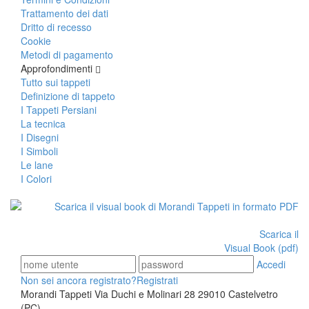
Tappeti Turcomanni Vecchi E Nuovi
Trattamento dei dati
Tappeti Ghazni
Dritto di recesso
Tappeti Beluci
Cookie
Tappeti Dal Mondo
Metodi di pagamento
Approfondimenti
Tutto sui tappeti
Definizione di tappeto
I Tappeti Persiani
La tecnica
I Disegni
I Simboli
Le lane
I Colori
Scarica il
Visual Book (pdf)
Accedi
Non sei ancora registrato?
Registrati
Morandi Tappeti Via Duchi e Molinari 28 29010 Castelvetro
(PC)