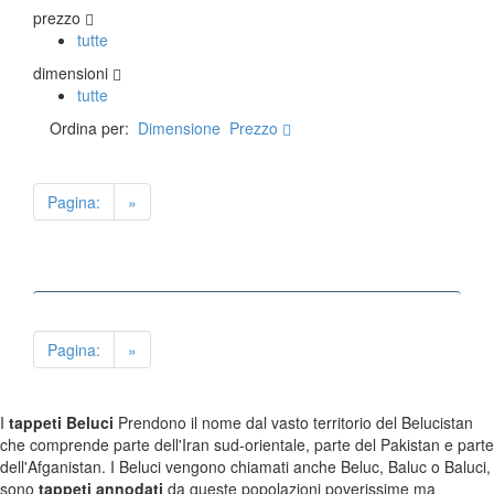
prezzo
tutte
TAPPETI PERSIANI
dimensioni
Tappeti Persiani Antichi
tutte
Tappeti Persiani Vecchi
Ordina per:
Dimensione
Prezzo
Tappeti Persiani Nuovi
Tappeti Persiani Moderni
Pagina:
»
TAPPETI CLASSICI
Collezione Hyderabad
Collezione Peshawar
Collezione Agra
Collezione Zigler
Pagina:
»
TAPPETI CAUCASICI
I
tappeti Beluci
Prendono il nome dal vasto territorio del Belucistan
che comprende parte dell'Iran sud-orientale, parte del Pakistan e parte
Tappeti Caucasici Antichi: Kazak
dell'Afganistan. I Beluci vengono chiamati anche Beluc, Baluc o Baluci,
Tappeti Caucasici Antichi: Karabagh
sono
tappeti annodati
da queste popolazioni poverissime ma
Tappeti Caucasici Antichi : Shirvan