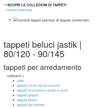
SCOPRI LE COLLEZIONI DI TAPPETI
> ricerca avanzata
TAPPETI MODERNI
Tibet Contemporanei
Himalayan
tappeti beluci
jastik |
Bhadohi Moderni
Kala Laie
80/120 - 90/145
Reloaded
Tappeti Moderni Collezione Morandi
tappeti per arredamento
TAPPETI DI DESIGN D'ARTE
collezioni
Marco Nereo Rotelli
tutte
Daniela Marchetti
tappeti turchi vecchi e nuovi
Chuk Palu
tappeti turcomanni vecchi e nuovi
Giorgio Palù
tappeti ghazni
Fabio Morandi
tappeti beluci
Vito Catalano
tappeti dal mondo