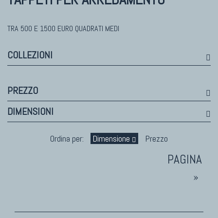
Himalayan
Bhadohi Moderni
Kala Laie
TRA 500 E 1500 EURO QUADRATI MEDI
Reloaded
COLLEZIONI
Tappeti Moderni Collezione Morandi
PREZZO
TAPPETI DI DESIGN D'ARTE
DIMENSIONI
Marco Nereo Rotelli
Daniela Marchetti
Ordina per:
Dimensione
Prezzo
Chuk Palu
Giorgio Palù
»
Fabio Morandi
Vito Catalano