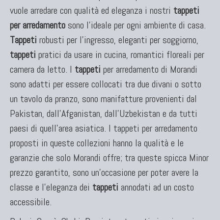
vuole arredare con qualità ed eleganza i nostri
tappeti
TAPPETI CAUCASICI
per arredamento
sono l'ideale per ogni ambiente di casa.
Tappeti Caucasici Antichi: Kazak
Tappeti
robusti per l'ingresso, eleganti per soggiorno,
Tappeti Caucasici Antichi: Karabagh
tappeti
pratici da usare in cucina, romantici floreali per
Tappeti Caucasici Antichi : Shirvan
camera da letto. I
tappeti
per arredamento di Morandi
Tappeti Caucasici Vecchi E Nuovi
sono adatti per essere collocati tra due divani o sotto
un tavolo da pranzo, sono manifatture provenienti dal
Pakistan, dall'Afganistan, dall'Uzbekistan e da tutti
paesi di quell'area asiatica. I tappeti per arredamento
TAPPETI ANTICHI DA COLLEZIONE
proposti in queste collezioni hanno la qualità e le
Tappeti Anatolici Antichi
garanzie che solo Morandi offre; tra queste spicca Minor
Tappeti Cinesi Antichi
prezzo garantito, sono un'occasione per poter avere la
Tappeti Turcomanni Antichi
Tappeti Agra Antichi E Antica Asia
classe e l'eleganza dei
tappeti
annodati ad un costo
accessibile.