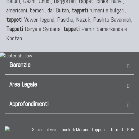
Beluci, Gaznì, Chubi, Dargistan, tappeti cinesi nuovi,
americani, berberi, dal Butan,
tappeti
rumeni e bulgari,
KILIM
tappeti
Vowen legend, Pasthu, Nazuk, Pashtu Savannah,
Kilim Vecchi E Antichi
Tappeti
Darya e Syrdaria,
tappeti
Pamir, Samarkanda e
Kilim Nuovi
Khotan.
Nuovissimi Kilim India
Arazzi E Ricami
Garanzie
TAPPETI PER ARREDAMENTO
Area Legale
Tappeti Turchi Vecchi E Nuovi
Tappeti Turcomanni Vecchi E Nuovi
Approfondimenti
Tappeti Ghazni
Tappeti Beluci
Tappeti Dal Mondo