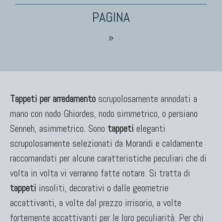
TAPPETI PERSIANI
»
Tappeti Persiani Antichi
Tappeti Persiani Vecchi
Tappeti Persiani Nuovi
Tappeti Persiani Moderni
Tappeti per arredamento
scrupolosamente annodati a
mano con nodo Ghiordes, nodo simmetrico, o persiano
Senneh, asimmetrico. Sono
tappeti
eleganti
TAPPETI CLASSICI
scrupolosamente selezionati da Morandi e caldamente
Collezione Hyderabad
raccomandati per alcune caratteristiche peculiari che di
Collezione Peshawar
volta in volta vi verranno fatte notare. Si tratta di
Collezione Agra
tappeti
insoliti, decorativi o dalle geometrie
Collezione Zigler
accattivanti, a volte dal prezzo irrisorio, a volte
fortemente accattivanti per le loro peculiarità. Per chi