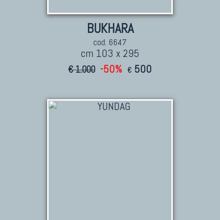
Tappeti Persiani Nuovi
Tappeti Persiani Moderni
BUKHARA
cod. 6647
cm 103 x 295
-50%
500
€ 1.000
€
TAPPETI CLASSICI
Collezione Hyderabad
Collezione Peshawar
Collezione Agra
Collezione Zigler