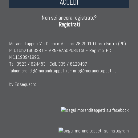
ACCEDI
Non sei ancora registrato?
Registrati
Morandi Tappeti Via Duchi e Molinari 28 29010 Castelvetro (PC)
PI 01052160338 CF MRNFBA55P08D150F Reg.Imp. PC
N.111989/1996.
Tel. 0523 / 824453 - Cell. 335 / 6129497
fabiomorandi@moranditappeti.it
-
info@moranditappeti.it
by Essequadro