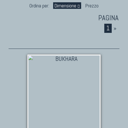
Marco Nereo Rotelli
Ordina per:
Dimensione
Prezzo
Daniela Marchetti
Chuk Palu
1
»
Giorgio Palù
Fabio Morandi
Vito Catalano
TAPPETI PERSIANI
Tappeti Persiani Antichi
Tappeti Persiani Vecchi