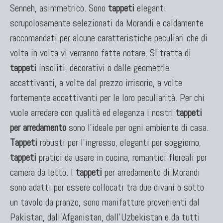
Senneh, asimmetrico. Sono
tappeti
eleganti
scrupolosamente selezionati da Morandi e caldamente
TAPPETI ANTICHI DA COLLEZIONE
raccomandati per alcune caratteristiche peculiari che di
Tappeti Anatolici Antichi
volta in volta vi verranno fatte notare. Si tratta di
Tappeti Cinesi Antichi
tappeti
insoliti, decorativi o dalle geometrie
Tappeti Turcomanni Antichi
accattivanti, a volte dal prezzo irrisorio, a volte
Tappeti Agra Antichi E Antica Asia
fortemente accattivanti per le loro peculiarità. Per chi
vuole arredare con qualità ed eleganza i nostri
tappeti
per arredamento
sono l'ideale per ogni ambiente di casa.
Tappeti
robusti per l'ingresso, eleganti per soggiorno,
KILIM
tappeti
pratici da usare in cucina, romantici floreali per
Kilim Vecchi E Antichi
camera da letto. I
tappeti
per arredamento di Morandi
Kilim Nuovi
sono adatti per essere collocati tra due divani o sotto
Nuovissimi Kilim India
un tavolo da pranzo, sono manifatture provenienti dal
Arazzi E Ricami
Pakistan, dall'Afganistan, dall'Uzbekistan e da tutti