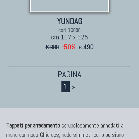
YUNDAG
cod. 10080
cm 107 x 325
-50%
490
€ 980
€
TAPPETI CAUCASICI
Tappeti Caucasici Antichi: Kazak
Tappeti Caucasici Antichi: Karabagh
Tappeti Caucasici Antichi : Shirvan
1
»
Tappeti Caucasici Vecchi E Nuovi
Tappeti per arredamento
scrupolosamente annodati a
mano con nodo Ghiordes, nodo simmetrico, o persiano