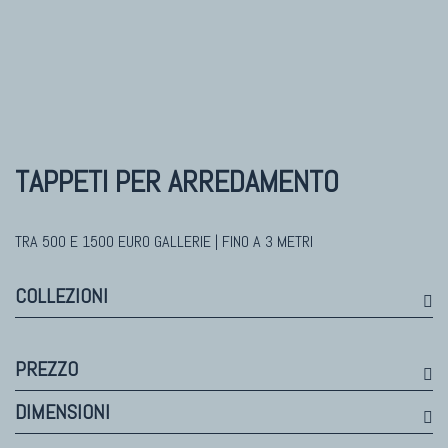
TAPPETI MODERNI
Tibet Contemporanei
Himalayan
Bhadohi Moderni
Kala Laie
TAPPETI PER ARREDAMENTO
Reloaded
Tappeti Moderni Collezione Morandi
TRA 500 E 1500 EURO GALLERIE | FINO A 3 METRI
COLLEZIONI
PREZZO
DIMENSIONI
TAPPETI DI DESIGN D'ARTE