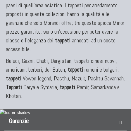
paesi di quell'area asiatica. I tappeti per arredamento
proposti in queste collezioni hanno la qualità e le
TAPPETI PER ARREDAMENTO
garanzie che solo Morandi offre; tra queste spicca Minor
Tappeti Turchi Vecchi E Nuovi
prezzo garantito, sono un'occasione per poter avere la
Tappeti Turcomanni Vecchi E Nuovi
classe e l'eleganza dei
tappeti
annodati ad un costo
Tappeti Ghazni
accessibile.
Tappeti Beluci
Tappeti Dal Mondo
Beluci, Gaznì, Chubi, Dargistan, tappeti cinesi nuovi,
americani, berberi, dal Butan,
tappeti
rumeni e bulgari,
tappeti
Vowen legend, Pasthu, Nazuk, Pashtu Savannah,
Tappeti
Darya e Syrdaria,
tappeti
Pamir, Samarkanda e
Khotan.
Garanzie