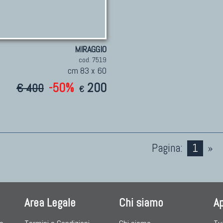
MIRAGGIO
cod. 7519
cm 83 x 60
-50%
200
€ 400
€
Pagina:
1
»
Area Legale
Chi siamo
A