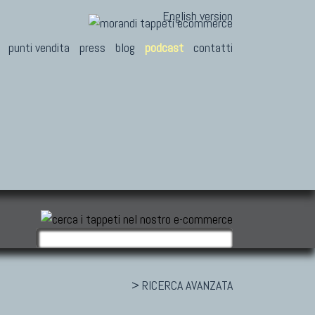
English version
punti vendita
press
blog
podcast
contatti
> RICERCA AVANZATA