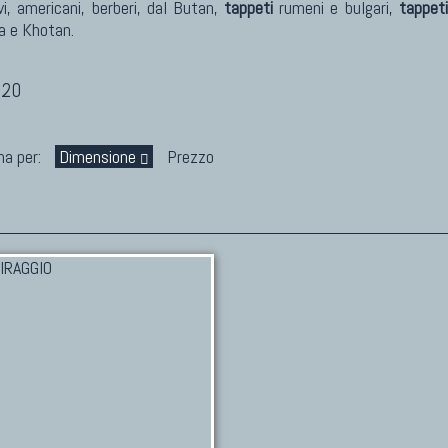
vi, americani, berberi, dal Butan,
tappeti
rumeni e bulgari,
tappeti
 e Khotan.
120
na per:
Dimensione
Prezzo