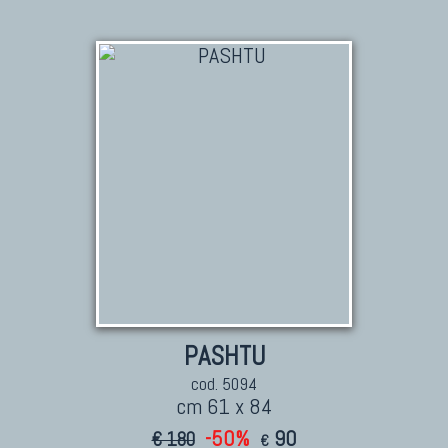
PASHTU
cod. 5094
cm 61 x 84
-50%
90
€ 180
€