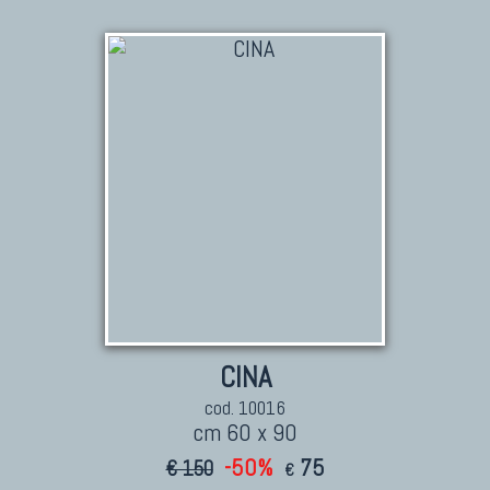
KILIM
Kilim Vecchi E Antichi
Kilim Nuovi
Nuovissimi Kilim India
Arazzi E Ricami
TAPPETI PER ARREDAMENTO
Tappeti Turchi Vecchi E Nuovi
Tappeti Turcomanni Vecchi E Nuovi
CINA
Tappeti Ghazni
Tappeti Beluci
cod. 10016
cm 60 x 90
Tappeti Dal Mondo
-50%
75
€ 150
€