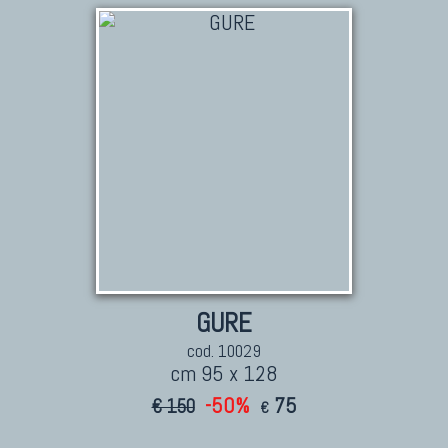
TAPPETI PERSIANI
Tappeti Persiani Antichi
Tappeti Persiani Vecchi
Tappeti Persiani Nuovi
Tappeti Persiani Moderni
TAPPETI CLASSICI
Collezione Hyderabad
GURE
Collezione Peshawar
cod. 10029
Collezione Agra
cm 95 x 128
Collezione Zigler
-50%
75
€ 150
€