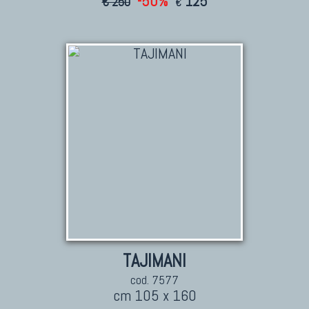
-50%
125
€ 250
€
TAJIMANI
cod. 7577
cm 105 x 160