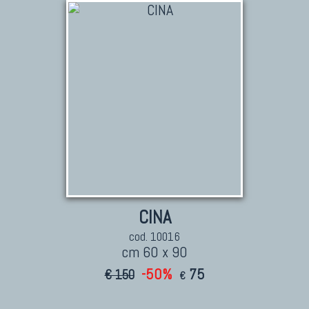
KILIM
Kilim Vecchi E Antichi
Kilim Nuovi
Nuovissimi Kilim India
Arazzi E Ricami
TAPPETI PER ARREDAMENTO
Tappeti Turchi Vecchi E Nuovi
Tappeti Turcomanni Vecchi E Nuovi
CINA
Tappeti Ghazni
Tappeti Beluci
cod. 10016
cm 60 x 90
Tappeti Dal Mondo
-50%
75
€ 150
€