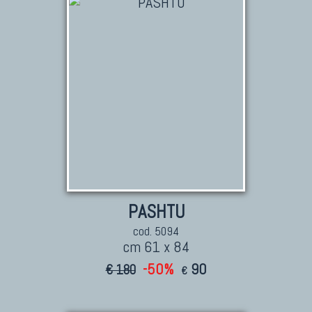
TAPPETI CAUCASICI
Tappeti Caucasici Antichi: Kazak
Tappeti Caucasici Antichi: Karabagh
Tappeti Caucasici Antichi : Shirvan
Tappeti Caucasici Vecchi E Nuovi
TAPPETI ANTICHI DA COLLEZIONE
Tappeti Anatolici Antichi
Tappeti Cinesi Antichi
PASHTU
Tappeti Turcomanni Antichi
cod. 5094
Tappeti Agra Antichi E Antica Asia
cm 61 x 84
-50%
90
€ 180
€