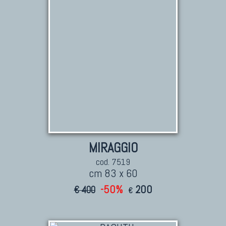
TAPPETI PERSIANI
Tappeti Persiani Antichi
Tappeti Persiani Vecchi
Tappeti Persiani Nuovi
Tappeti Persiani Moderni
TAPPETI CLASSICI
Collezione Hyderabad
MIRAGGIO
Collezione Peshawar
cod. 7519
Collezione Agra
cm 83 x 60
Collezione Zigler
-50%
200
€ 400
€