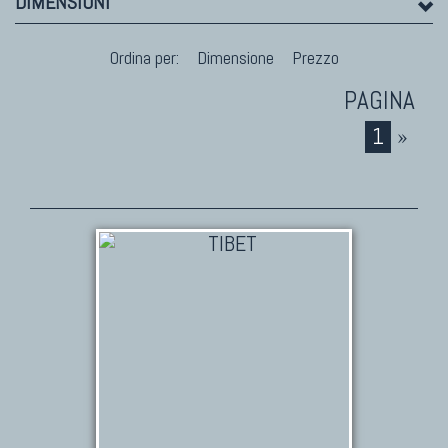
DIMENSIONI
Marco Nereo Rotelli
Daniela Marchetti
Ordina per:
Dimensione
Prezzo
Chuk Palu
Giorgio Palù
Fabio Morandi
1
»
Vito Catalano
TAPPETI PERSIANI
Tappeti Persiani Antichi
Tappeti Persiani Vecchi