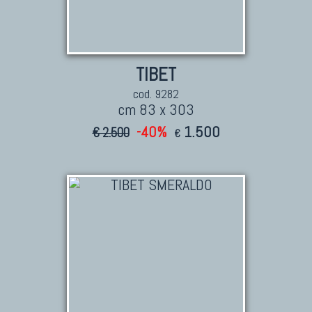
TIBET
cod. 9282
cm 83 x 303
TAPPETI CAUCASICI
-40%
1.500
€ 2.500
€
Tappeti Caucasici Antichi: Kazak
Tappeti Caucasici Antichi: Karabagh
Tappeti Caucasici Antichi : Shirvan
Tappeti Caucasici Vecchi E Nuovi