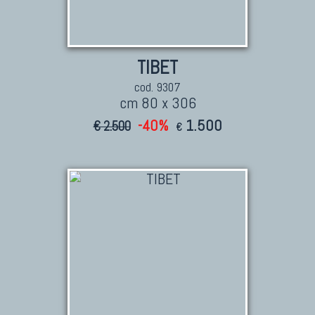
Tappeti Persiani Nuovi
Tappeti Persiani Moderni
TIBET
cod. 9307
cm 80 x 306
-40%
1.500
€ 2.500
€
TAPPETI CLASSICI
Collezione Hyderabad
Collezione Peshawar
Collezione Agra
Collezione Zigler