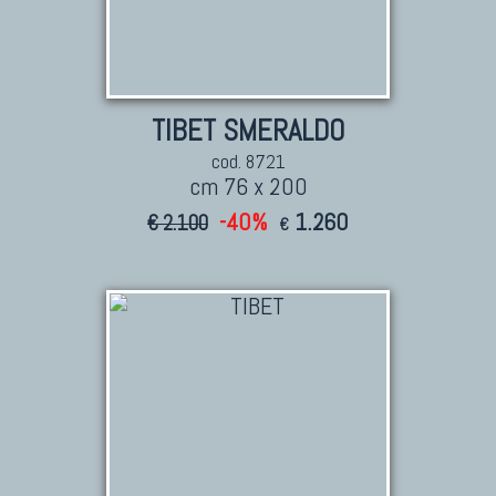
TAPPETI ANTICHI DA COLLEZIONE
Tappeti Anatolici Antichi
TIBET SMERALDO
Tappeti Cinesi Antichi
cod. 8721
Tappeti Turcomanni Antichi
cm 76 x 200
Tappeti Agra Antichi E Antica Asia
-40%
1.260
€ 2.100
€
KILIM
Kilim Vecchi E Antichi
Kilim Nuovi
Nuovissimi Kilim India
Arazzi E Ricami