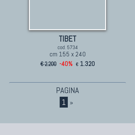
TAPPETI PER ARREDAMENTO
Tappeti Turchi Vecchi E Nuovi
Tappeti Turcomanni Vecchi E Nuovi
TIBET
Tappeti Ghazni
cod. 5734
cm 155 x 240
Tappeti Beluci
Tappeti Dal Mondo
-40%
1.320
€ 2.200
€
1
»