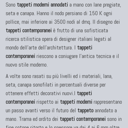
Sono
tappeti moderni annodati
a mano con lane pregiate,
seta e canapa. Hanno il nodo persiano di 150 K ogni
pollice, mai inferiore ai 3500 nodi al dmq. Il disegno dei
tappeti contemporanei
è frutto di una sofisticata
ricerca stilistica opera di designer italiani legati al
mondo dell'arte dell'architettura. I
tappeti
contemporanei
riescono a coniugare l'antica tecnica e il
nuovo stile moderno.
A volte sono rasati su più livelli ed i materiali, lana,
seta, canapa sonofilati in percentuali diverse per
ottenere effetti decorativi nuovi.I
tappeti
contemporanei
rispetto ai
tappeti moderni
rappresentano
un passo avanti verso il futuro del
tappeto
annodato a
mano. Trama ed ordito dei
tappeti contemporanei
sono in
fine cotone ritorto e lo spessore va dai 4 ai 6 mm oltre