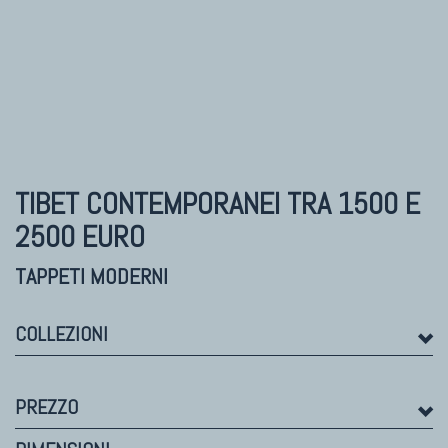
TAPPETI MODERNI
Tibet Contemporanei
Himalayan
Bhadohi Moderni
Kala Laie
Reloaded
TIBET CONTEMPORANEI
TRA 1500 E
Tappeti Moderni Collezione Morandi
2500 EURO
TAPPETI MODERNI
COLLEZIONI
PREZZO
TAPPETI DI DESIGN D'ARTE