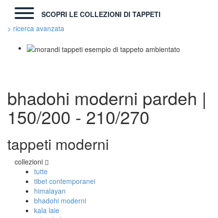
SCOPRI LE COLLEZIONI DI TAPPETI
> ricerca avanzata
TAPPETI MODERNI
Tibet Contemporanei
Himalayan
bhadohi moderni
pardeh |
Bhadohi Moderni
Kala Laie
150/200 - 210/270
Reloaded
Tappeti Moderni Collezione Morandi
tappeti moderni
TAPPETI DI DESIGN D'ARTE
collezioni
Marco Nereo Rotelli
tutte
Daniela Marchetti
tibet contemporanei
Chuk Palu
himalayan
Giorgio Palù
bhadohi moderni
Fabio Morandi
kala laie