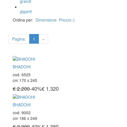
grandi
Tappeti Caucasici Antichi : Shirvan
Tappeti Caucasici Vecchi E Nuovi
giganti
Ordina per:
Dimensione
Prezzo
TAPPETI ANTICHI DA COLLEZIONE
Pagina:
1
»
Tappeti Anatolici Antichi
Tappeti Cinesi Antichi
Tappeti Turcomanni Antichi
Tappeti Agra Antichi E Antica Asia
BHADOHI
cod. 6525
KILIM
cm 170 x 245
Kilim Vecchi E Antichi
€ 2.200
-40%
€
1.320
Kilim Nuovi
Nuovissimi Kilim India
Arazzi E Ricami
BHADOHI
cod. 9002
cm 186 x 249
TAPPETI PER ARREDAMENTO
€ 2.300
-40%
€
1.380