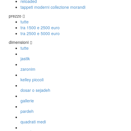
Vito Catalano
reloaded
tappeti moderni collezione morandi
prezzo
TAPPETI PERSIANI
tutte
tra 1500 e 2500 euro
Tappeti Persiani Antichi
tra 2500 e 5000 euro
Tappeti Persiani Vecchi
Tappeti Persiani Nuovi
dimensioni
Tappeti Persiani Moderni
tutte
jastik
TAPPETI CLASSICI
zaronim
Collezione Hyderabad
kelley piccoli
Collezione Peshawar
Collezione Agra
dosar o sejadeh
Collezione Zigler
gallerie
pardeh
TAPPETI CAUCASICI
quadrati medi
Tappeti Caucasici Antichi: Kazak
Tappeti Caucasici Antichi: Karabagh