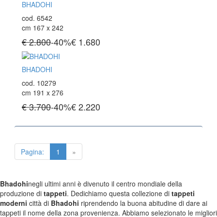
BHADOHI
cod. 6542
cm 167 x 242
€ 2.800
-40%
€
1.680
BHADOHI
cod. 10279
cm 191 x 276
€ 3.700
-40%
€
2.220
Pagina:
1
»
Bhadohi
negli ultimi anni è divenuto il centro mondiale della
produzione di
tappeti
. Dedichiamo questa collezione di
tappeti
moderni
città di
Bhadohi
riprendendo la buona abitudine di dare ai
tappeti il nome della zona provenienza. Abbiamo selezionato le migliori