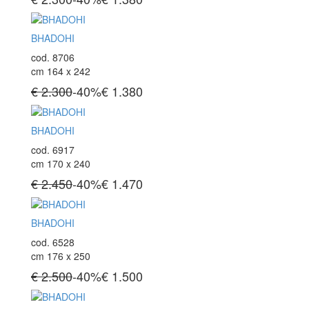
Tappeti Turchi Vecchi E Nuovi
Tappeti Turcomanni Vecchi E Nuovi
Tappeti Ghazni
BHADOHI
Tappeti Beluci
cod. 8706
Tappeti Dal Mondo
cm 164 x 242
€ 2.300
-40%
€
1.380
BHADOHI
cod. 6917
cm 170 x 240
€ 2.450
-40%
€
1.470
BHADOHI
cod. 6528
cm 176 x 250
€ 2.500
-40%
€
1.500