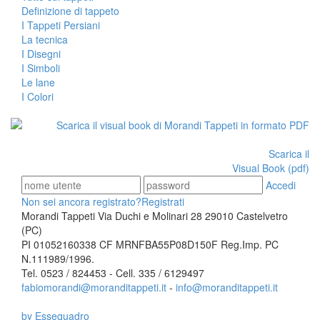
Definizione di tappeto
I Tappeti Persiani
La tecnica
I Disegni
I Simboli
Le lane
I Colori
Scarica il
Visual Book (pdf)
Accedi
Non sei ancora registrato?
Registrati
Morandi Tappeti Via Duchi e Molinari 28 29010 Castelvetro
(PC)
PI 01052160338 CF MRNFBA55P08D150F Reg.Imp. PC
N.111989/1996.
Tel. 0523 / 824453 - Cell. 335 / 6129497
fabiomorandi@moranditappeti.it
-
info@moranditappeti.it
by Essequadro