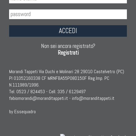
ACCEDI
Non sei ancora registrato?
Registrati
Morandi Tappeti Via Duchi e Molinari 28 29010 Castelvetro (PC)
PI 01052160338 CF MRNFBA55P08D150F Reg.Imp. PC
N.111989/1996.
Tel. 0523 / 824453 - Cell. 335 / 6129497
fabiomorandi@moranditappeti.it
-
info@moranditappeti.it
by Essequadro