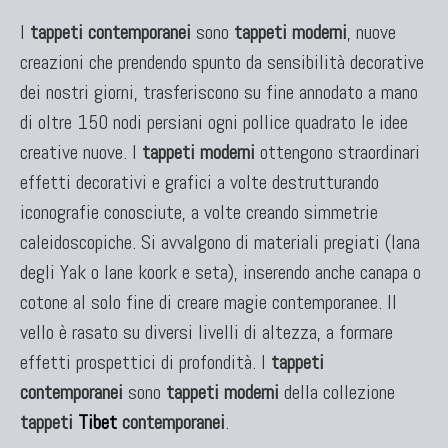
I
tappeti contemporanei
sono
tappeti moderni
, nuove
KILIM
creazioni che prendendo spunto da sensibilità decorative
Kilim Vecchi E Antichi
dei nostri giorni, trasferiscono su fine annodato a mano
Kilim Nuovi
di oltre 150 nodi persiani ogni pollice quadrato le idee
Nuovissimi Kilim India
creative nuove. I
Arazzi E Ricami
tappeti moderni
ottengono straordinari
effetti decorativi e grafici a volte destrutturando
iconografie conosciute, a volte creando simmetrie
caleidoscopiche. Si avvalgono di materiali pregiati (lana
TAPPETI PER ARREDAMENTO
degli Yak o lane koork e seta), inserendo anche canapa o
Tappeti Turchi Vecchi E Nuovi
cotone al solo fine di creare magie contemporanee. Il
Tappeti Turcomanni Vecchi E Nuovi
vello è rasato su diversi livelli di altezza, a formare
Tappeti Ghazni
effetti prospettici di profondità. I
tappeti
Tappeti Beluci
contemporanei
sono
tappeti moderni
della collezione
Tappeti Dal Mondo
tappeti
Tibet
contemporanei
.