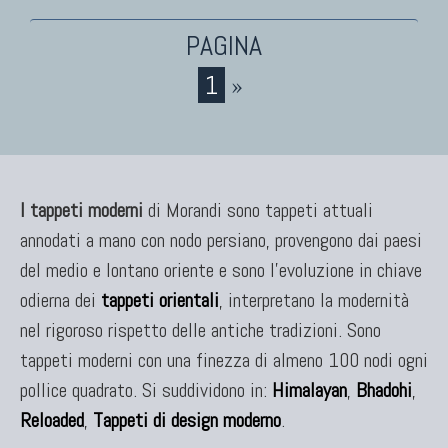
TAPPETI CAUCASICI
Tappeti Caucasici Antichi: Kazak
1
»
Tappeti Caucasici Antichi: Karabagh
Tappeti Caucasici Antichi : Shirvan
Tappeti Caucasici Vecchi E Nuovi
I tappeti moderni
di Morandi sono tappeti attuali
annodati a mano con nodo persiano, provengono dai paesi
TAPPETI ANTICHI DA COLLEZIONE
del medio e lontano oriente e sono l'evoluzione in chiave
Tappeti Anatolici Antichi
odierna dei
tappeti orientali
, interpretano la modernità
Tappeti Cinesi Antichi
nel rigoroso rispetto delle antiche tradizioni. Sono
Tappeti Turcomanni Antichi
tappeti moderni con una finezza di almeno 100 nodi ogni
Tappeti Agra Antichi E Antica Asia
pollice quadrato. Si suddividono in:
Himalayan
,
Bhadohi
,
Reloaded
,
Tappeti di design moderno
.