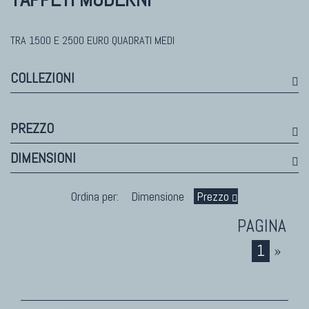
Himalayan
Bhadohi Moderni
Kala Laie
TRA 1500 E 2500 EURO QUADRATI MEDI
Reloaded
COLLEZIONI
Tappeti Moderni Collezione Morandi
PREZZO
TAPPETI DI DESIGN D'ARTE
DIMENSIONI
Marco Nereo Rotelli
Daniela Marchetti
Ordina per:
Dimensione
Prezzo
Chuk Palu
Giorgio Palù
1
»
Fabio Morandi
Vito Catalano