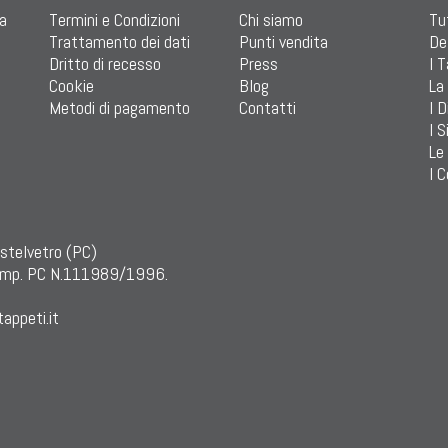
ia
Termini e Condizioni
Chi siamo
Tu
Trattamento dei dati
Punti vendita
De
Dritto di recesso
Press
I 
Cookie
Blog
La
Metodi di pagamento
Contatti
I D
I S
Le
I C
astelvetro (PC)
mp. PC N.111989/1996.
appeti.it