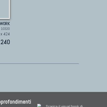
HWORK
. 10320
 x 424
240
pprofondimenti