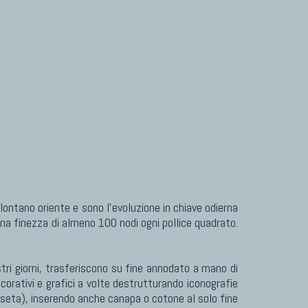
ontano oriente e sono l'evoluzione in chiave odierna
una finezza di almeno 100 nodi ogni pollice quadrato.
tri giorni, trasferiscono su fine annodato a mano di
orativi e grafici a volte destrutturando iconografie
e seta), inserendo anche canapa o cotone al solo fine