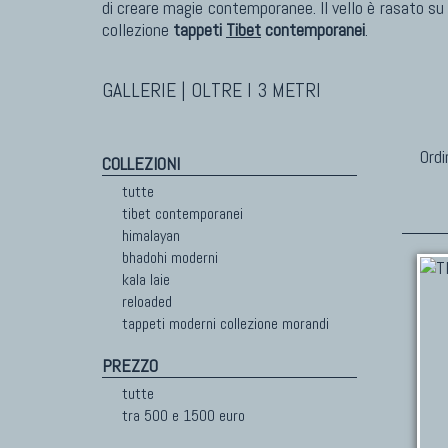
di creare magie contemporanee. Il vello è rasato su di
collezione
tappeti
Tibet
contemporanei
.
GALLERIE | OLTRE I 3 METRI
Ordi
COLLEZIONI
tutte
tibet contemporanei
himalayan
bhadohi moderni
kala laie
reloaded
tappeti moderni collezione morandi
PREZZO
tutte
tra 500 e 1500 euro