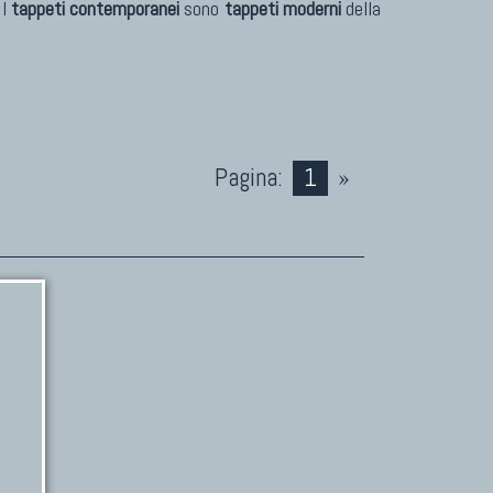
 I
tappeti contemporanei
sono
tappeti moderni
della
Pagina:
1
»