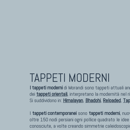
TAPPETI MODERNI
I tappeti moderni
di Morandi sono tappeti attuali an
dei
tappeti orientali
, interpretano la modernità nel 
Si suddividono in:
Himalayan
,
Bhadohi
,
Reloaded
,
Tap
I
tappeti contemporanei
sono
tappeti moderni
, nuo
oltre 150 nodi persiani ogni pollice quadrato le idee
conosciute, a volte creando simmetrie caleidoscopich