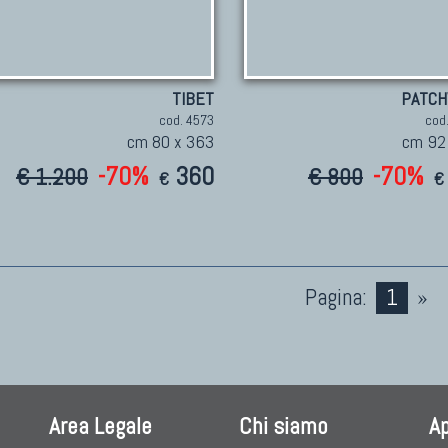
TIBET
PATC
cod. 4573
cod
cm 80 x 363
cm 92
-70%
360
-70%
€ 1.200
€ 800
€
€
Pagina:
1
»
Area Legale
Chi siamo
A