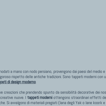
nodati a mano con nodo persiano, provengono dai paesi del medio e l
rigoroso rispetto delle antiche tradizioni. Sono tappeti moderni con 
peti di design moderno
.
ve creazioni che prendendo spunto da sensibilità decorative dei nos
 creative nuove. I
tappeti moderni
ottengono straordinari effetti dec
e. Si avvalgono di materiali pregiati (lana degli Yak o lane koork 