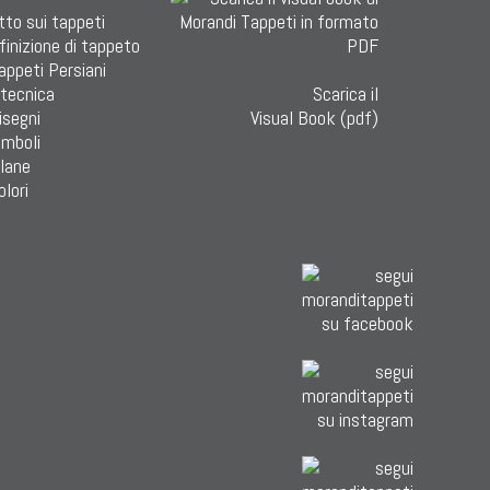
tto sui tappeti
finizione di tappeto
Tappeti Persiani
 tecnica
Scarica il
isegni
Visual Book (pdf)
imboli
 lane
olori