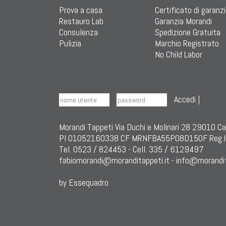
Prova a casa
Certificato di garanz
Restauro Lab
Garanzia Morandi
Consulenza
Spedizione Gratuita
Pulizia
Marchio Registrato
No Child Labor
Accedi
|
Morandi Tappeti Via Duchi e Molinari 28 29010 C
PI 01052160338 CF MRNFBA55P08D150F Reg.I
Tel. 0523 / 824453 - Cell. 335 / 6129497
fabiomorandi@moranditappeti.it
-
info@morandit
by Essequadro