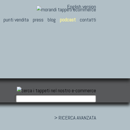
English version
punti vendita
press
blog
podcast
contatti
> RICERCA AVANZATA