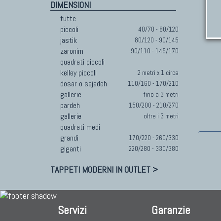
DIMENSIONI
tutte
piccoli
40/70 - 80/120
jastik
80/120 - 90/145
zaronim
90/110 - 145/170
quadrati piccoli
kelley piccoli
2 metri x 1 circa
dosar o sejadeh
110/160 - 170/210
gallerie
fino a 3 metri
pardeh
150/200 - 210/270
gallerie
oltre i 3 metri
quadrati medi
grandi
170/220 - 260/330
giganti
220/280 - 330/380
TAPPETI MODERNI IN OUTLET >
Servizi
Garanzie