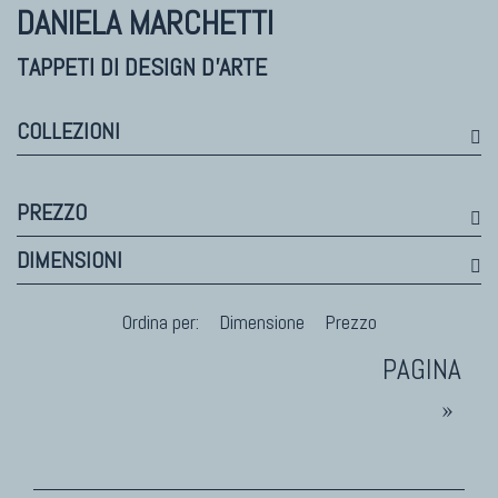
Himalayan
DANIELA MARCHETTI
Bhadohi Moderni
Kala Laie
TAPPETI DI DESIGN D'ARTE
Reloaded
Tappeti Moderni Collezione Morandi
COLLEZIONI
PREZZO
TAPPETI DI DESIGN D'ARTE
DIMENSIONI
Marco Nereo Rotelli
Daniela Marchetti
Ordina per:
Dimensione
Prezzo
Chuk Palu
Giorgio Palù
Fabio Morandi
»
Vito Catalano