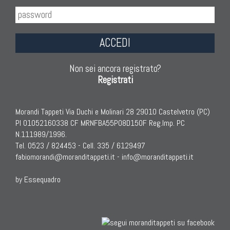
KILIM
Kilim Vecchi E Antichi
ACCEDI
Kilim Nuovi
Nuovissimi Kilim India
Non sei ancora registrato?
Arazzi E Ricami
Registrati
Morandi Tappeti Via Duchi e Molinari 28 29010 Castelvetro (PC)
PI 01052160338 CF MRNFBA55P08D150F Reg.Imp. PC
TAPPETI PER ARREDAMENTO
N.111989/1996.
Tel. 0523 / 824453 - Cell. 335 / 6129497
Tappeti Turchi Vecchi E Nuovi
fabiomorandi@moranditappeti.it
-
info@moranditappeti.it
Tappeti Turcomanni Vecchi E Nuovi
Tappeti Ghazni
by Essequadro
Tappeti Beluci
Tappeti Dal Mondo