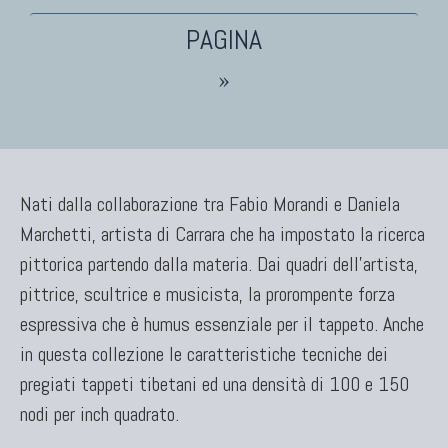
TAPPETI PERSIANI
»
Tappeti Persiani Antichi
Tappeti Persiani Vecchi
Tappeti Persiani Nuovi
Tappeti Persiani Moderni
Nati dalla collaborazione tra Fabio Morandi e Daniela
Marchetti, artista di Carrara che ha impostato la ricerca
pittorica partendo dalla materia. Dai quadri dell’artista,
TAPPETI CLASSICI
pittrice, scultrice e musicista, la prorompente forza
Collezione Hyderabad
espressiva che è humus essenziale per il tappeto. Anche
Collezione Peshawar
in questa collezione le caratteristiche tecniche dei
Collezione Agra
pregiati tappeti tibetani ed una densità di 100 e 150
Collezione Zigler
nodi per inch quadrato.