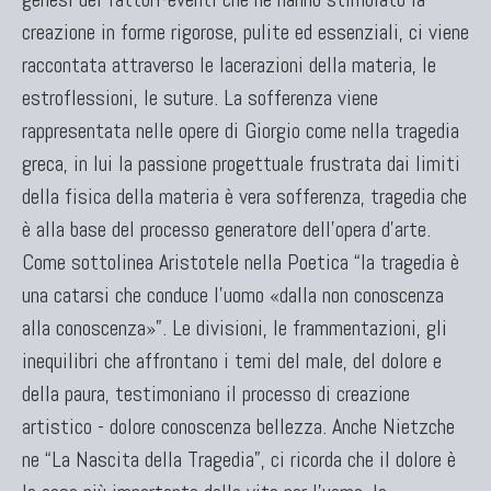
creazione in forme rigorose, pulite ed essenziali, ci viene
TAPPETI CAUCASICI
raccontata attraverso le lacerazioni della materia, le
Tappeti Caucasici Antichi: Kazak
estroflessioni, le suture. La sofferenza viene
Tappeti Caucasici Antichi: Karabagh
rappresentata nelle opere di Giorgio come nella tragedia
Tappeti Caucasici Antichi : Shirvan
greca, in lui la passione progettuale frustrata dai limiti
Tappeti Caucasici Vecchi E Nuovi
della fisica della materia è vera sofferenza, tragedia che
è alla base del processo generatore dell'opera d'arte.
Come sottolinea Aristotele nella Poetica “la tragedia è
TAPPETI ANTICHI DA COLLEZIONE
una catarsi che conduce l’uomo «dalla non conoscenza
Tappeti Anatolici Antichi
alla conoscenza»”. Le divisioni, le frammentazioni, gli
Tappeti Cinesi Antichi
inequilibri che affrontano i temi del male, del dolore e
Tappeti Turcomanni Antichi
della paura, testimoniano il processo di creazione
Tappeti Agra Antichi E Antica Asia
artistico - dolore conoscenza bellezza. Anche Nietzche
ne “La Nascita della Tragedia”, ci ricorda che il dolore è