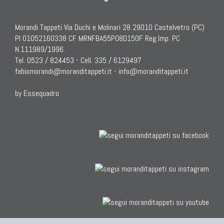
Morandi Tappeti Via Duchi e Molinari 28 29010 Castelvetro (PC)
PI 01052160338 CF MRNFBA55P08D150F Reg.Imp. PC
N.111989/1996.
Tel. 0523 / 824453 - Cell. 335 / 6129497
fabiomorandi@moranditappeti.it
-
info@moranditappeti.it
by Essequadro