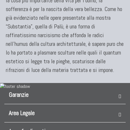
la cosa più importante della vita per l’uomo, la
sofferenza è per la nascita della vera bellezza. Come ho
KILIM
già evidenziato nelle opere presentate alla mostra
Kilim Vecchi E Antichi
“Substantia”, quella di Palù, è una forma di
Kilim Nuovi
raffinatissimo narcisismo che affonda le radici
Nuovissimi Kilim India
nell'humus della cultura architetturale, è sapere puro che
Arazzi E Ricami
lo ha portato a plasmare sculture nelle quali il quantum
estetico si legge tra le pieghe, scaturisce dalle
rifrazioni di luce della materia trattata e si impone.
TAPPETI PER ARREDAMENTO
Tappeti Turchi Vecchi E Nuovi
Tappeti Turcomanni Vecchi E Nuovi
Garanzie
Tappeti Ghazni
Tappeti Beluci
Area Legale
Tappeti Dal Mondo