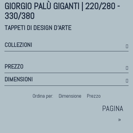
Himalayan
GIORGIO PALÙ
GIGANTI | 220/280 -
Bhadohi Moderni
330/380
Kala Laie
Reloaded
TAPPETI DI DESIGN D'ARTE
Tappeti Moderni Collezione Morandi
COLLEZIONI
TAPPETI DI DESIGN D'ARTE
PREZZO
Marco Nereo Rotelli
DIMENSIONI
Daniela Marchetti
Chuk Palu
Ordina per:
Dimensione
Prezzo
Giorgio Palù
Fabio Morandi
Vito Catalano
»